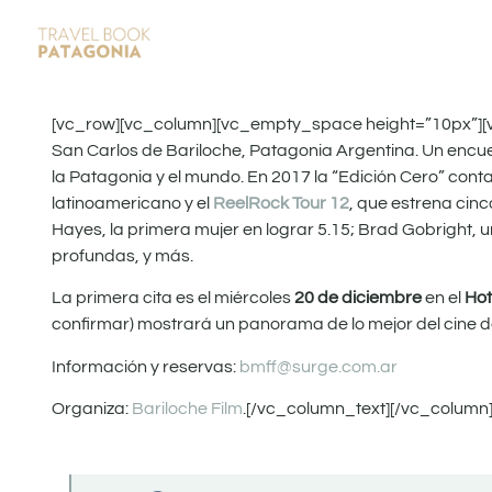
[vc_row][vc_column][vc_empty_space height=”10px”][
San Carlos de Bariloche, Patagonia Argentina. Un encuen
la Patagonia y el mundo. En 2017 la “Edición Cero” con
latinoamericano y el
ReelRock Tour 12
, que estrena cin
Hayes, la primera mujer en lograr 5.15; Brad Gobright, u
profundas, y más.
La primera cita es el miércoles
20 de diciembre
en el
Hot
confirmar) mostrará un panorama de lo mejor del cine de
Información y reservas:
bmff@surge.com.ar
Organiza:
Bariloche Film
.[/vc_column_text][/vc_column