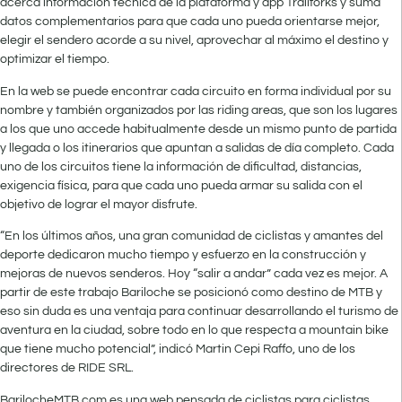
acerca información técnica de la plataforma y app Trailforks y suma
datos complementarios para que cada uno pueda orientarse mejor,
elegir el sendero acorde a su nivel, aprovechar al máximo el destino y
optimizar el tiempo.
En la web se puede encontrar cada circuito en forma individual por su
nombre y también organizados por las riding areas, que son los lugares
a los que uno accede habitualmente desde un mismo punto de partida
y llegada o los itinerarios que apuntan a salidas de día completo. Cada
uno de los circuitos tiene la información de dificultad, distancias,
exigencia física, para que cada uno pueda armar su salida con el
objetivo de lograr el mayor disfrute.
“En los últimos años, una gran comunidad de ciclistas y amantes del
deporte dedicaron mucho tiempo y esfuerzo en la construcción y
mejoras de nuevos senderos. Hoy “salir a andar” cada vez es mejor. A
partir de este trabajo Bariloche se posicionó como destino de MTB y
eso sin duda es una ventaja para continuar desarrollando el turismo de
aventura en la ciudad, sobre todo en lo que respecta a mountain bike
que tiene mucho potencial”, indicó Martin Cepi Raffo, uno de los
directores de RIDE SRL.
BarilocheMTB.com es una web pensada de ciclistas para ciclistas,