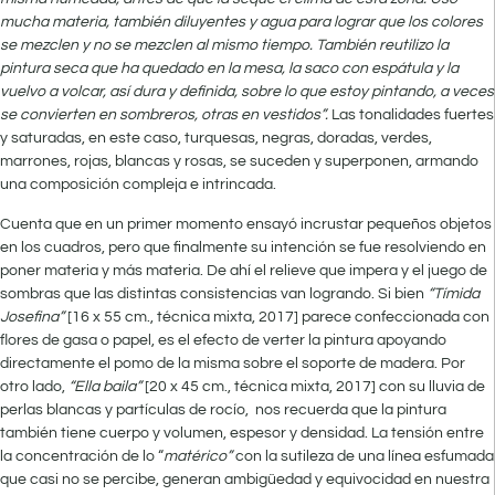
mucha materia, también diluyentes y agua para lograr que los colores
se mezclen y no se mezclen al mismo tiempo. También reutilizo la
pintura seca que ha quedado en la mesa, la saco con espátula y la
vuelvo a volcar, así dura y definida, sobre lo que estoy pintando, a veces
se convierten en sombreros, otras en vestidos”
.
Las tonalidades fuertes
y saturadas, en este caso, turquesas, negras, doradas, verdes,
marrones, rojas, blancas y rosas, se suceden y superponen, armando
una composición compleja e intrincada.
Cuenta que en un primer momento ensayó incrustar pequeños objetos
en los cuadros, pero que finalmente su intención se fue resolviendo en
poner materia y más materia. De ahí el relieve que impera y el juego de
sombras que las distintas consistencias van logrando. Si bien
“Tímida
Josefina”
[16 x 55 cm., técnica mixta, 2017] parece confeccionada con
flores de gasa o papel, es el efecto de verter la pintura apoyando
directamente el pomo de la misma sobre el soporte de madera. Por
otro lado,
“Ella baila”
[20 x 45 cm., técnica mixta, 2017] con su lluvia de
perlas blancas y partículas de rocío, nos recuerda que la pintura
también tiene cuerpo y volumen, espesor y densidad. La tensión entre
la concentración de lo “
matérico”
con la sutileza de una línea esfumada
que casi no se percibe, generan ambigüedad y equivocidad en nuestra