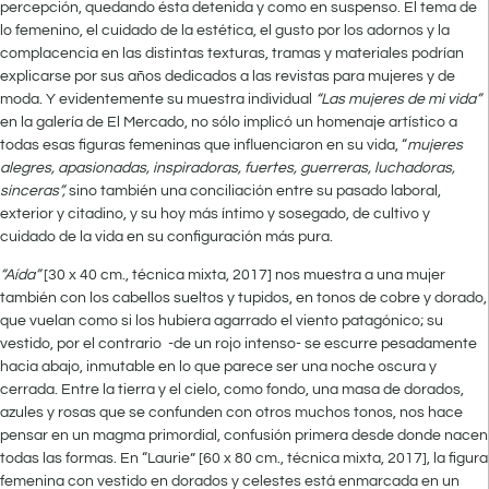
percepción, quedando ésta detenida y como en suspenso. El tema de
lo femenino, el cuidado de la estética, el gusto por los adornos y la
complacencia en las distintas texturas, tramas y materiales podrían
explicarse por sus años dedicados a las revistas para mujeres y de
moda. Y evidentemente su muestra individual
“Las mujeres de mi vida”
en la galería de El Mercado, no sólo implicó un homenaje artístico a
todas esas figuras femeninas que influenciaron en su vida, “
mujeres
alegres, apasionadas, inspiradoras, fuertes, guerreras, luchadoras,
sinceras”,
sino también una conciliación entre su pasado laboral,
exterior y citadino, y su hoy más íntimo y sosegado, de cultivo y
cuidado de la vida en su configuración más pura.
“Aída”
[30 x 40 cm., técnica mixta, 2017] nos muestra a una mujer
también con los cabellos sueltos y tupidos, en tonos de cobre y dorado,
que vuelan como si los hubiera agarrado el viento patagónico; su
vestido, por el contrario -de un rojo intenso- se escurre pesadamente
hacia abajo, inmutable en lo que parece ser una noche oscura y
cerrada. Entre la tierra y el cielo, como fondo, una masa de dorados,
azules y rosas que se confunden con otros muchos tonos, nos hace
pensar en un magma primordial, confusión primera desde donde nacen
todas las formas. En “Laurie” [60 x 80 cm., técnica mixta, 2017], la figura
femenina con vestido en dorados y celestes está enmarcada en un