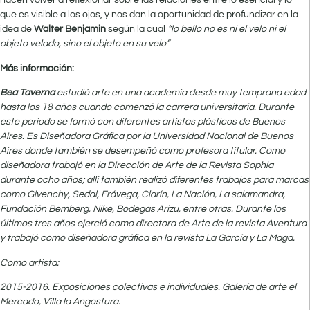
hacen volver a reflexionar sobre las relaciones entre lo esencial y lo
que es visible a los ojos, y nos dan la oportunidad de profundizar en la
idea de
Walter Benjamin
según la cual
“l
o bello no es ni el velo ni el
objeto velado, sino el objeto en su velo”
.
Más información:
Bea Taverna
estudió arte en una academia desde muy temprana edad
hasta los 18 años cuando comenzó la carrera universitaria. Durante
este período se formó con diferentes artistas plásticos de Buenos
Aires. Es Diseñadora Gráfica por la Universidad Nacional de Buenos
Aires donde también se desempeñó como profesora titular. Como
diseñadora trabajó en la Dirección de Arte de la Revista Sophia
durante ocho años; allí también realizó diferentes trabajos para marcas
como Givenchy, Sedal, Frávega, Clarín, La Nación, La salamandra,
Fundación Bemberg, Nike, Bodegas Arizu, entre otras. Durante los
últimos tres años ejerció como directora de Arte de la revista Aventura
y trabajó como diseñadora gráfica en la revista La García y La Maga.
Como artista:
2015-2016. Exposiciones colectivas e individuales. Galería de arte el
Mercado, Villa la Angostura.