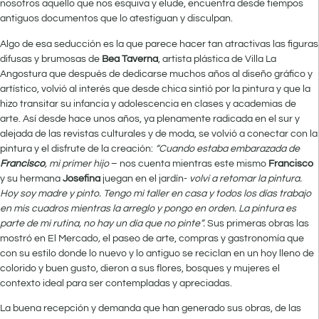
nosotros aquello que nos esquiva y elude, encuentra desde tiempos
antiguos documentos que lo atestiguan y disculpan.
Algo de esa seducción es la que parece hacer tan atractivas las figuras
difusas y brumosas de
Bea Taverna
, artista plástica de Villa La
Angostura que después de dedicarse muchos años al diseño gráfico y
artístico, volvió al interés que desde chica sintió por la pintura y que la
hizo transitar su infancia y adolescencia en clases y academias de
arte. Así desde hace unos años, ya plenamente radicada en el sur y
alejada de las revistas culturales y de moda, se volvió a conectar con la
pintura y el disfrute de la creación:
“Cuando estaba embarazada de
Francisco
, mi primer hijo
– nos cuenta mientras este mismo
Francisco
y su hermana
Josefina
juegan en el jardín-
volví a retomar la pintura.
Hoy soy madre y pinto. Tengo mi taller en casa y todos los días trabajo
en mis cuadros mientras la arreglo y pongo en orden. La pintura es
parte de mi rutina, no hay un día que no pinte”.
Sus primeras obras las
mostró en El Mercado
,
el paseo de arte, compras y gastronomía que
con su estilo donde lo nuevo y lo antiguo se reciclan en un hoy lleno de
colorido y buen gusto, dieron a sus flores, bosques y mujeres el
contexto ideal para ser contempladas y apreciadas.
La buena recepción y demanda que han generado sus obras, de las