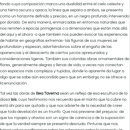
fondo cuya composición marca una dualidad entre el cielo celeste y
una tierra oscura y opaca; la línea que separa a ambos, se presenta
como un horizonte definido y preciso, en un negro profundo intervenido
por dorado. De esta manera, enmarcadas en entornos naturales que
nos remiten a épocas primigenias o a dimensiones que están más allá
del aquí y el ahora -o que también nos pueden evocar las experiencias
de habitar en geografías extremas- las figuras de sus mujeres se
profundizan y espesan, advirtiéndonos sobre el engaño de las
apariencias y el desacierto de ciertos juicios apresurados y
consideraciones ligeras. También sus coloridas obras ornamentales de
flores, generalmente alegres y llenas de vida, a veces nos conectan
con espacios más complejos y tupidos, donde lo aparente da lugar a
algo que se sabe aún escondido pero que sin embargo no se ofrece a
la enunciación.
Tal vez las obras de
Bea Taverna
sean un reflejo de esa escultura de la
diosa
Isis
, cuyo testimonio nos recuerda que el manto que la cubre no
está ahí para ser quitado y que nos advierte de la necedad de creer
que toda develación es un triunfo. Que nos previene del prejuicio de
que los ropajes y atavíos son un signo de carencia o de la suposición
de que la verdad siempre se presenta desnuda. Pinturas que nos