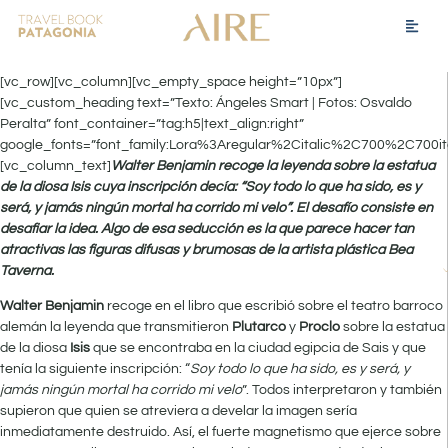
[vc_row][vc_column][vc_empty_space height=”10px”]
[vc_custom_heading text=”Texto: Ángeles Smart | Fotos: Osvaldo
Peralta” font_container=”tag:h5|text_align:right”
google_fonts=”font_family:Lora%3Aregular%2Citalic%2C700%2C700it
[vc_column_text]
Walter Benjamin recoge la leyenda sobre la estatua
de la diosa Isis cuya inscripción decía: “Soy todo lo que ha sido, es y
será, y jamás ningún mortal ha corrido mi velo”. El desafío consiste en
desafiar la idea. Algo de esa seducción es la que parece hacer tan
atractivas las figuras difusas y brumosas de la artista plástica Bea
Taverna.
Walter Benjamin
recoge en el libro que escribió sobre el teatro barroco
alemán la leyenda que transmitieron
Plutarco
y
Proclo
sobre la estatua
de la diosa
Isis
que se encontraba en la ciudad egipcia de Sais y que
tenía la siguiente inscripción: “
Soy todo lo que ha sido, es y será, y
jamás ningún mortal ha corrido mi velo
”. Todos interpretaron y también
supieron que quien se atreviera a develar la imagen sería
inmediatamente destruido. Así, el fuerte magnetismo que ejerce sobre