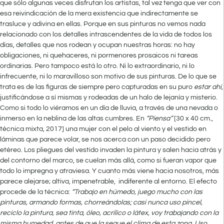
que sólo algunas veces disfrutan los artistas, tal vez tenga que ver con
esa reivindicación de la mera existencia que indirectamente se
trasluce y adivina en ellas. Porque en sus pinturas no vemos nada
relacionado con los detalles intrascendentes de la vida de todos los
días, detalles que nos rodean y ocupan nuestras horas: no hay
obligaciones, ni quehaceres, ni pormenores prosaicos ni tareas
ordinarias. Pero tampoco está lo otro. Ni lo extraordinario, ni lo
infrecuente, ni lo maravilloso son motivo de sus pinturas. De lo que se
trata es de las figuras de siempre pero capturadas en su puro
estar ahí
,
justificándose a sí mismas y rodeadas de un halo de lejanía y misterio.
Como si todo lo viéramos en un día de lluvia, a través de una nevada o
inmerso en la neblina de las altas cumbres. En
“Piensa”
[30 x 40 cm.,
técnica mixta, 2017] una mujer con el pelo al viento y el vestido en
láminas que parece volar, se nos acerca con un paso decidido pero
etéreo. Los pliegues del vestido invaden la pintura y salen hacia atrás y
del contorno del marco, se cuelan más allá, como si fueran vapor que
todo lo impregna y atraviesa. Y cuanto más viene hacia nosotros, más
parece alejarse; altiva, impenetrable, indiferente al entorno. El efecto
procede de la técnica:
“Trabajo en húmedo, juego mucho con las
pinturas, armando formas, chorreándolas; casi nunca uso pincel,
reciclo la pintura, sea
tinta, óleo, acrílico o látex, voy trabajando con la
misma humedad, antes de que la seque el clima de esta zona. Uso