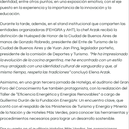
identidad, entre otros puntos; en una exposición emotiva, con el eje
puesto en la experiencia y la importancia de la innovación y la
educación.
Durante la tarde, además, en el stand institucional que comparten las
entidades organizadoras (FEHGRA y AHT), la chef Arzak recibió la
distinción de Huésped de Honor de la Ciudad de Buenos Aires de
manos de Gonzalo Robredo, presidente del Ente de Turismo de la
Ciudad de Buenos Aires y de Yuan Jian Ping, legislador porteño,
presidente de la comisión de Deportes y Turismo.
“Me ha impresionado
la evolución de la cocina argentina, me he encontrado con un estilo
muy arraigado con una identidad cultural de vanguardia y que, al
mismo tiempo, respeta las tradiciones”
concluyó Elena Arzak.
Asimismo, en una gran tercera jornada de Hotelga, el auditorio del Gran
Foro del Conocimiento fue también protagonista, con la realización del
Taller de “Eficiencia Energética y Energías Renovables” a cargo de
Guillermo Durán de la Fundación EnergizAr. Un encuentro clave, que
contó con el respaldo de los Ministerios de Turismo y Energía y Minería
de la Nación y de Hoteles Más Verdes, para conocer las herramientas y
procedimientos necesarios para lograr un desarrollo sostenible.
Por su parte en el auditorio Hoteles Más Verdes, las exposiciones