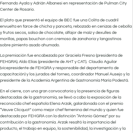
Fernando Ayala y Adrián Albanesi en representación de Pulman City
Center de Rosario.
El plato que presentó el equipo de BEC fue una Colita de cuadril
envuelta en farce de chicha y panceta, rebozado en cenizas de cebolla
y frutos secos, salsa de chocolate, alfajor de maíz y dexulles de
morillas, papas bouchon con cremoso de zanahoria y langostinos
sobre pimiento asado ahumado.
La premiación fue encabezada por Graciela Fresno (presidenta de
FEHGRA); Aldo Elías (presidente de AHT y CAT); Claudio Aguilar
(vicepresidente de FEHGRA y responsable del departamento de
capacitación) y los jurados del torneo, coordinador Manuel Ausejo y la
presidente de la Academia Argentina de Gastronomía María Podestá.
En el cierre, con una gran convocatoria y la presencia de figuras
destacadas de la gastronomía, se llevó a cabo la exposición de la
reconocida chef española Elena Arzak, galardonada con el premio
“Veuve Clicquot” como mejor chef femenina del mundo y quien fue
destacada por FEHGRA con la distinción “Antonio Gómez” por su
contribución a la gastronomía. Arzak resaltó la importancia del
producto, el trabajo en equipo, la sostenibilidad, la investigación y la