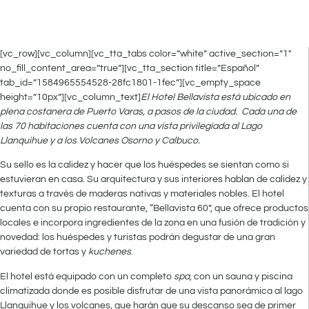
[vc_row][vc_column][vc_tta_tabs color=”white” active_section=”1″
no_fill_content_area=”true”][vc_tta_section title=”Español”
tab_id=”1584965554528-28fc1801-1fec”][vc_empty_space
height=”10px”][vc_column_text]
El Hotel Bellavista está ubicado en
plena costanera de Puerto Varas, a pasos de la ciudad. Cada una de
las 70 habitaciones cuenta con una vista privilegiada al Lago
Llanquihue y a los Volcanes Osorno y Calbuco.
Su sello es la calidez y hacer que los huéspedes se sientan como si
estuvieran en casa. Su arquitectura y sus interiores hablan de calidez y
texturas a través de maderas nativas y materiales nobles. El hotel
cuenta con su propio restaurante, “Bellavista 60”, que ofrece productos
locales e incorpora ingredientes de la zona en una fusión de tradición y
novedad: los huéspedes y turistas podrán degustar de una gran
variedad de tortas y
kuchenes
.
El hotel está equipado con un completo
spa
, con un sauna y piscina
climatizada donde es posible disfrutar de una vista panorámica al lago
Llanquihue y los volcanes, que harán que su descanso sea de primer