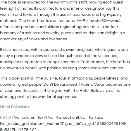
The hotel is renowned for the warmth of its staff, making each guest
feel right at home. Its architecture and interior design portray this
warmth and texture through the use of local wood and high-quality
materials. The hotel has its own restaurant—Bellavista 60—which
offers local products and utilizes regional ingredients in a perfect
harmony of tradition and novelty; guests and tourists can delight in a
great variety of cakes and
kuchenes.
It also has a spa, with a sauna and a swimming pool, where guests can
enjoy a panoramic view of Lake Llanquihue and of the volcanoes,
making for a top-notch relaxing experience. Furthermore, the hotel has
a convention center, with pristine meeting rooms and event venues.
This place has it all: fine cuisine, tourist attractions, peacefulness, and
above all, great people. Don’t be surprised if Puerto Varas becomes one
of your favorite spots in the region, with the Hotel Bellavista as the
starting point to this wonderful experience.
Hotel Bellavista
FB
|
IG
[/vc_column_text][/vc_tta_section][/vc_tta_tabs]
[vc_media_grid element_width=”3″ grid_id=”vc_gid:1586290455109-
5b5347bf-1375-10″