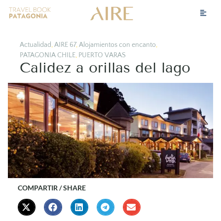
Actualidad
,
AIRE 67
,
Alojamientos con encanto
,
PATAGONIA CHILE
,
PUERTO VARAS
Calidez a orillas del lago
COMPARTIR / SHARE