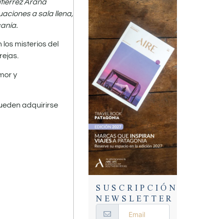
tiérrez Arana
aciones a sala llena,
anía.
los misterios del
rejas.
umor y
pueden adquirirse
SUSCRIPCIÓN
NEWSLETTER