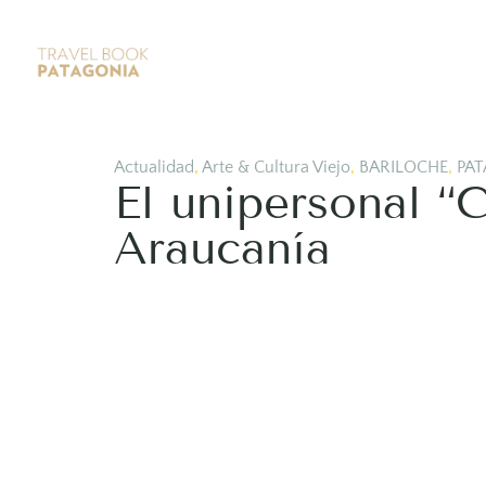
Actualidad
,
Arte & Cultura Viejo
,
BARILOCHE
,
PAT
El unipersonal “
Araucanía