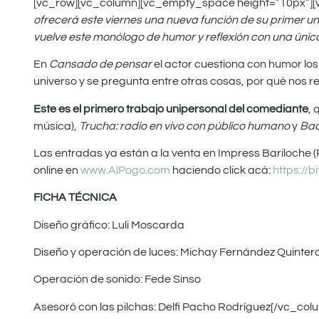
[vc_row][vc_column][vc_empty_space height=”10px”][
ofrecerá este viernes una nueva función de su primer u
vuelve este monólogo de humor y reflexión con una única
En
Cansado de pensar
el actor cuestiona con humor los
universo y se pregunta entre otras cosas, por qué nos res
Este es el primero trabajo unipersonal del comediante
,
música),
Trucha: radio en vivo con público humano
y
Bac
Las entradas ya están a la venta en Impress Bariloche (
online en
www.AlPogo.com
haciendo click acá:
https://b
FICHA TÉCNICA
Diseño gráfico: Luli Moscarda
Diseño y operación de luces: Michay Fernández Quinter
Operación de sonido: Fede Sinso
Asesoró con las pilchas: Delfi Pacho Rodríguez[/vc_co