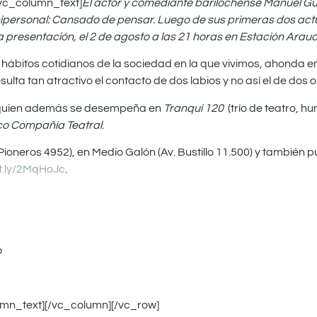
vc_column_text]
El actor y comediante barilochense Manuel Gu
nipersonal: Cansado de pensar. Luego de sus primeras dos actu
 presentación, el 2 de agosto a las 21 horas en Estación Arauc
 hábitos cotidianos de la sociedad en la que vivimos, ahonda en 
ulta tan atractivo el contacto de dos labios y no así el de dos o
 quien además se desempeña en
Tranqui 120
(trío de teatro, h
o Compañía Teatral
.
Pioneros 4952), en Medio Galón (Av. Bustillo 11.500) y también 
it.ly/2MqHoJc
.
o
lumn_text][/vc_column][/vc_row]