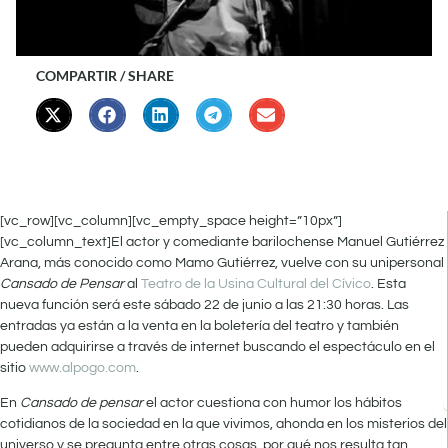
COMPARTIR / SHARE
[vc_row][vc_column][vc_empty_space height=”10px”]
[vc_column_text]El actor y comediante barilochense Manuel Gutiérrez
Arana, más conocido como Mamo Gutiérrez, vuelve con su unipersonal
Cansado de Pensar
al
Teatro de la Usina Cultural del Cívico
. Esta
nueva función será este sábado 22 de junio a las 21:30 horas. Las
entradas ya están a la venta en la boletería del teatro y también
pueden adquirirse a través de internet buscando el espectáculo en el
sitio
www.alpogo.com
.
En
Cansado de pensar
el actor cuestiona con humor los hábitos
cotidianos de la sociedad en la que vivimos, ahonda en los misterios del
universo y se pregunta entre otras cosas, por qué nos resulta tan