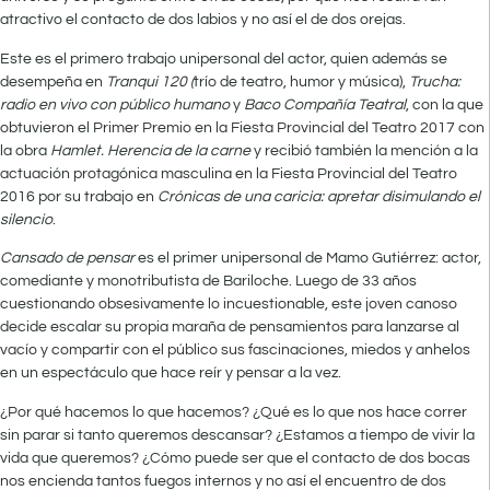
atractivo el contacto de dos labios y no así el de dos orejas.
Este es el primero trabajo unipersonal del actor, quien además se
desempeña en
Tranqui 120 (
trío de teatro, humor y música),
Trucha:
radio en vivo con público humano
y
Baco Compañía Teatral
, con la que
obtuvieron el Primer Premio en la Fiesta Provincial del Teatro 2017 con
la obra
Hamlet. Herencia de la carne
y recibió también la mención a la
actuación protagónica masculina en la Fiesta Provincial del Teatro
2016 por su trabajo en
Crónicas de una caricia: apretar disimulando el
silencio
.
Cansado de pensar
es el primer unipersonal de Mamo Gutiérrez: actor,
comediante y monotributista de Bariloche. Luego de 33 años
cuestionando obsesivamente lo incuestionable, este joven canoso
decide escalar su propia maraña de pensamientos para lanzarse al
vacío y compartir con el público sus fascinaciones, miedos y anhelos
en un espectáculo que hace reír y pensar a la vez.
¿Por qué hacemos lo que hacemos? ¿Qué es lo que nos hace correr
sin parar si tanto queremos descansar? ¿Estamos a tiempo de vivir la
vida que queremos? ¿Cómo puede ser que el contacto de dos bocas
nos encienda tantos fuegos internos y no así el encuentro de dos