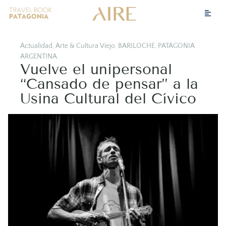
Actualidad
,
Arte & Cultura Viejo
,
BARILOCHE
,
PATAGONIA
ARGENTINA
Vuelve el unipersonal
“Cansado de pensar” a la
Usina Cultural del Cívico