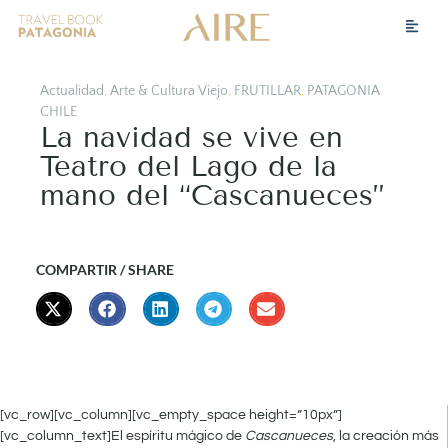
Actualidad
,
Arte & Cultura Viejo
,
FRUTILLAR
,
PATAGONIA
CHILE
La navidad se vive en
Teatro del Lago de la
mano del “Cascanueces”
COMPARTIR / SHARE
[vc_row][vc_column][vc_empty_space height=”10px”]
[vc_column_text]El espíritu mágico de
Cascanueces
, la creación más