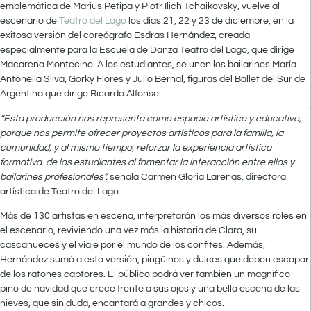
emblemática de Marius Petipa y Piotr Ilich Tchaikovsky, vuelve al
escenario de
Teatro del Lago
los días 21, 22 y 23 de diciembre, en la
exitosa versión del coreógrafo Esdras Hernández, creada
especialmente para la Escuela de Danza Teatro del Lago, que dirige
Macarena Montecino. A los estudiantes, se unen los bailarines María
Antonella Silva, Gorky Flores y Julio Bernal, figuras del Ballet del Sur de
Argentina que dirige Ricardo Alfonso.
“Esta producción nos representa como espacio artístico y educativo,
porque nos permite ofrecer proyectos artísticos para la familia, la
comunidad, y al mismo tiempo, reforzar la experiencia artística
formativa de los estudiantes al fomentar la interacción entre ellos y
bailarines profesionales”,
señala Carmen Gloria Larenas, directora
artística de Teatro del Lago.
Más de 130 artistas en escena, interpretarán los más diversos roles en
el escenario, reviviendo una vez más la historia de Clara, su
cascanueces y el viaje por el mundo de los confites. Además,
Hernández sumó a esta versión, pingüinos y dulces que deben escapar
de los ratones captores. El público podrá ver también un magnífico
pino de navidad que crece frente a sus ojos y una bella escena de las
nieves, que sin duda, encantará a grandes y chicos.