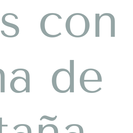
s con
ma de
taña