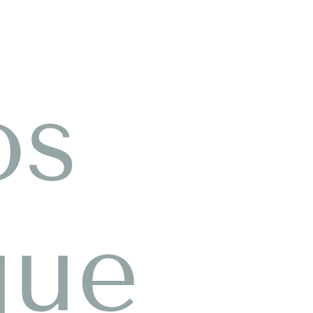
os
que