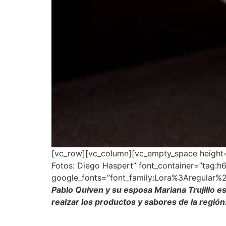
[vc_row][vc_column][vc_empty_space height=
Fotos: Diego Haspert” font_container=”tag:h6|
google_fonts=”font_family:Lora%3Aregular%
Pablo Quiven y su esposa Mariana Trujillo e
realzar los productos y sabores de la región