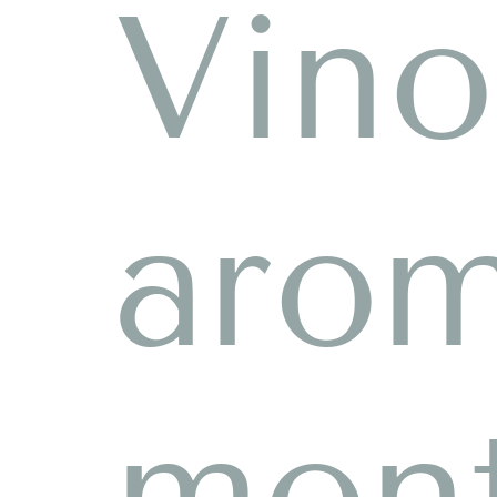
Vino
aro
mon