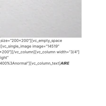
g_size=”200×200″][vc_empty_space
][vc_single_image image=”14519″
×200″][/vc_column][vc_column width=”3/4″]
ight”
A400%3Anormal”][vc_column_text]
AIRE