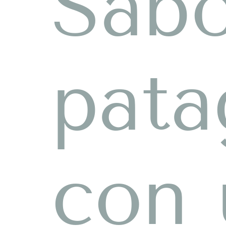
Sabo
pata
con 