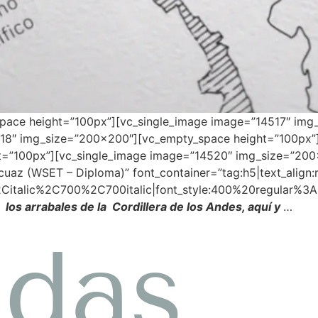
space height=”100px”][vc_single_image image=”14517″ im
518″ img_size=”200×200″][vc_empty_space height=”100px”
=”100px”][vc_single_image image=”14520″ img_size=”200
uaz (WSET – Diploma)” font_container=”tag:h5|text_align:r
2Citalic%2C700%2C700italic|font_style:400%20regular%3
 los arrabales de la Cordillera de los Andes, aquí y
…
das