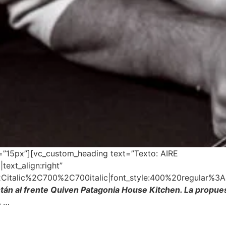
”15px”][vc_custom_heading text=”Texto: AIRE
text_align:right”
2Citalic%2C700%2C700italic|font_style:400%20regular%3
stán al frente Quiven Patagonia House Kitchen. La propue
.
…