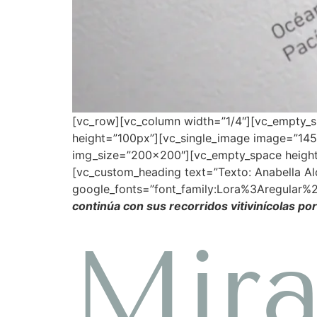
[vc_row][vc_column width=”1/4″][vc_empty_
height=”100px”][vc_single_image image=”14
img_size=”200×200″][vc_empty_space height
[vc_custom_heading text=”Texto: Anabella Alc
google_fonts=”font_family:Lora%3Aregular%
continúa con sus recorridos vitivinícolas por
Mira