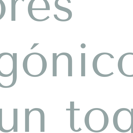
res
gónic
un to