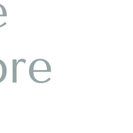
e
bre