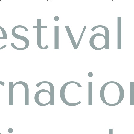
estival
rnacio