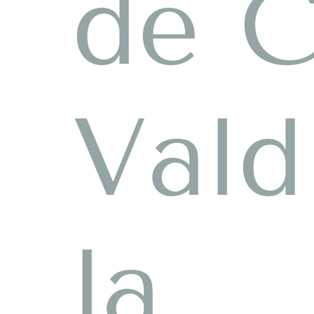
de C
Vald
la