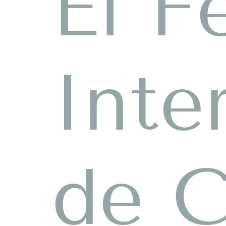
El F
Inte
de C