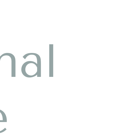
nal
e