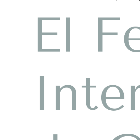
El F
Inte