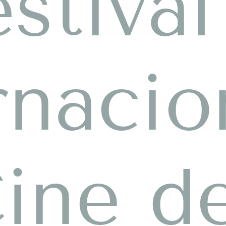
estival
rnacio
ine d