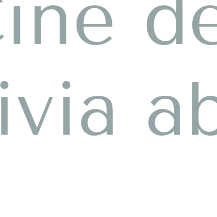
ine d
ivia a