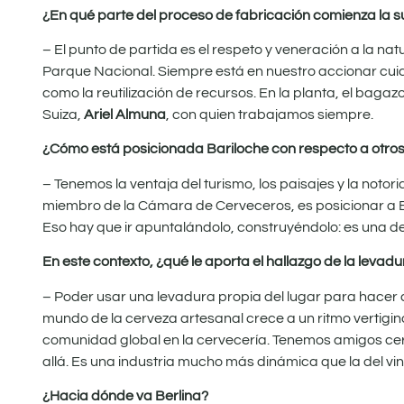
¿En qué parte del proceso de fabricación comienza la s
– El punto de partida es el respeto y veneración a la nat
Parque Nacional. Siempre está en nuestro accionar cuid
como la reutilización de recursos. En la planta, el baga
Suiza,
Ariel Almuna
, con quien trabajamos siempre.
¿Cómo está posicionada Bariloche con respecto a otros
– Tenemos la ventaja del turismo, los paisajes y la noto
miembro de la Cámara de Cerveceros, es posicionar a Ba
Eso hay que ir apuntalándolo, construyéndolo: es una de
En este contexto, ¿qué le aporta el hallazgo de la levad
– Poder usar una levadura propia del lugar para hacer 
mundo de la cerveza artesanal crece a un ritmo vertigin
comunidad global en la cervecería. Tenemos amigos ce
allá. Es una industria mucho más dinámica que la del vin
¿Hacia dónde va Berlina?