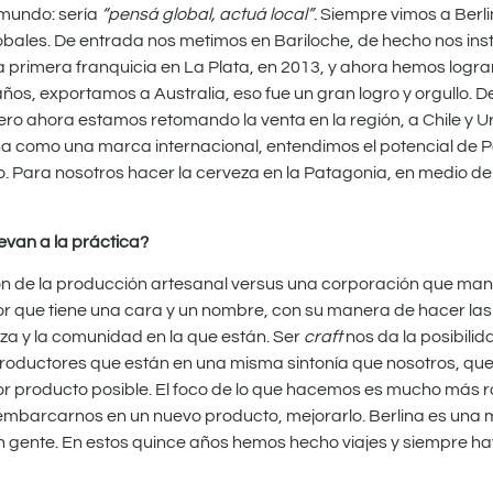
 mundo: sería
“pensá global, actuá local”
. Siempre vimos a Ber
obales. De entrada nos metimos en Bariloche, de hecho nos ins
a primera franquicia en La Plata, en 2013, y ahora hemos logr
ños, exportamos a Australia, eso fue un gran logro y orgullo. D
ero ahora estamos retomando la venta en la región, a Chile y 
ina como una marca internacional, entendimos el potencial de
 Para nosotros hacer la cerveza en la Patagonia, en medio del
levan a la práctica?
ión de la producción artesanal versus una corporación que ma
r que tiene una cara y un nombre, con su manera de hacer las
eza y la comunidad en la que están. Ser
craft
nos da la posibili
oductores que están en una misma sintonía que nosotros, que
or producto posible. El foco de lo que hacemos es mucho más 
 embarcarnos en un nuevo producto, mejorarlo. Berlina es una
on gente. En estos quince años hemos hecho viajes y siempre h