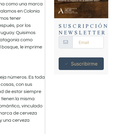
lina como una marca
talamos en Colonia
amos tener
SUSCRIPCIÓN
espués, por los
NEWSLETTER
Uruguay. Quisimos
 Patagonia como
 bosque, le imprime
Suscribirme
neja números. Es toda
 cosas, con sus
dad de estar siempre
 tienen la misma
romántico, vinculado
 marca de cerveza
ay una cerveza