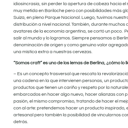
idiosincrasia, sin perder la apertura de cabeza hacia el
muy metida en Bariloche pero con posibilidades más gl
Suiza, en pleno Parque Nacional. Luego, tuvimos nuestr
distribución a nivel nacional. También, durante muchos a
avatares de la economía argentina, se cortó un poco. P
salir al mundo y lo logramos. Siempre pensamos a Berl
denominación de origen y como genuino valor agregado.
una mística extra a nuestras cervezas.
“Somos craft” es uno de los lemas de Berlina, ¿cómo lo l
– Es un concepto trasversal que rescata la revalorizac
una cadena en la que intervienen personas, un producto
productos que tienen un cariño y respeto por la natural
embarcados en hacer algo nuevo, hacer alianzas con pr
pasión, el mismo compromiso, tratando de hacer el mej
con al arte: pretendemos hacer un producto inspirado,
artesanal pero también la posibilidad de vincularnos c
detrás.