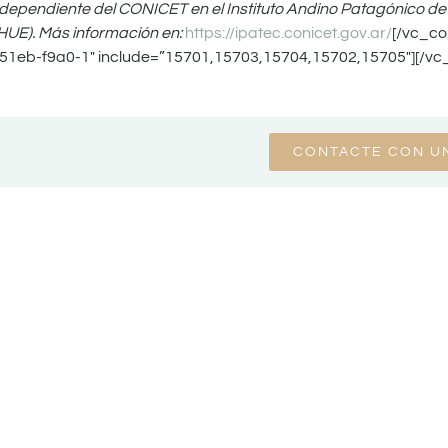
independiente del CONICET en el Instituto Andino Patagónico de
UE). Más información en:
https://ipatec.conicet.gov.ar/
[/vc_co
1eb-f9a0-1″ include=”15701,15703,15704,15702,15705″][/vc
CONTACTE CON U