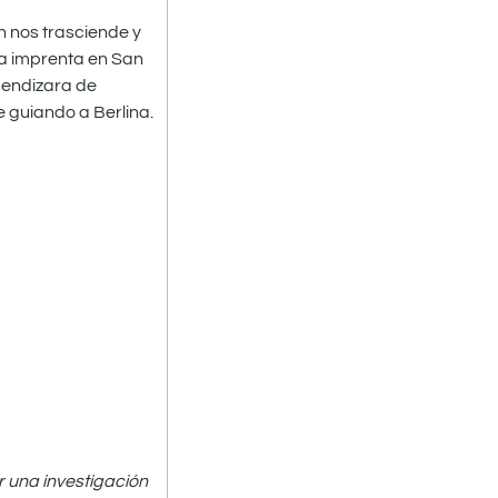
 nos trasciende y
ja imprenta en San
pendizara de
e guiando a Berlina.
 una investigación