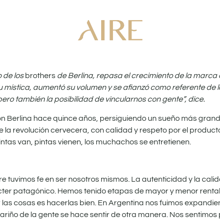
o de los
brothers
de Berlina, repasa el crecimiento de la marc
 su mística, aumentó su volumen y se afianzó como referente de
ero también la posibilidad de vincularnos con gente”, dice.
 Berlina hace quince años, persiguiendo un sueño más grand
 la revolución cervecera, con calidad y respeto por el product
intas van, pintas vienen, los muchachos se entretienen.
 tuvimos fe en ser nosotros mismos. La autenticidad y la calid
rácter patagónico. Hemos tenido etapas de mayor y menor rentab
r las cosas es hacerlas bien. En Argentina nos fuimos expand
el cariño de la gente se hace sentir de otra manera. Nos sentimos