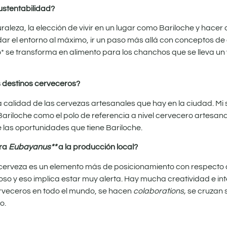
ustentabilidad?
uraleza, la elección de vivir en un lugar como Bariloche y hacer
ar el entorno al máximo, ir un paso más allá con conceptos de
zo* se transforma en alimento para los chanchos que se lleva un
 destinos cerveceros?
ria calidad de las cervezas artesanales que hay en la ciudad. M
riloche como el polo de referencia a nivel cervecero artesana
 las oportunidades que tiene Bariloche.
ura
Eubayanus**
a la producción local?
cerveza es un elemento más de posicionamiento con respecto a 
oso y eso implica estar muy alerta. Hay mucha creatividad e in
rveceros en todo el mundo, se hacen
colaborations,
se cruzan 
o.