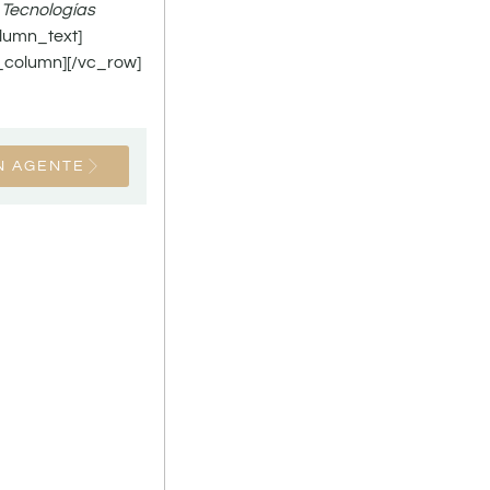
 Tecnologías
lumn_text]
_column][/vc_row]
N AGENTE