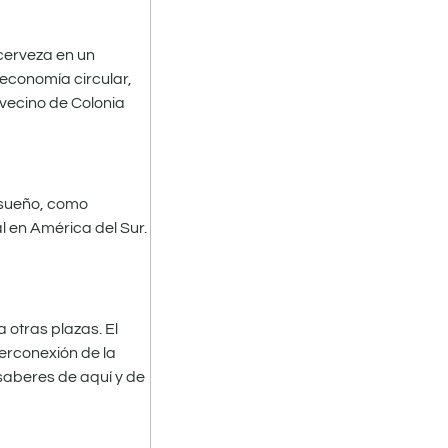
 cerveza en un
 economía circular,
 vecino de Colonia
i sueño, como
l en América del Sur.
otras plazas. El
terconexión de la
saberes de aquí y de