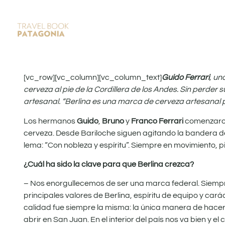
[vc_row][vc_column][vc_column_text]
Guido Ferrari
, un
cerveza al pie de la Cordillera de los Andes. Sin perder
artesanal. “Berlina es una marca de cerveza artesanal p
Los hermanos
Guido
,
Bruno
y
Franco Ferrari
comenzaron
cerveza. Desde Bariloche siguen agitando la bandera de
lema: “Con nobleza y espíritu”. Siempre en movimiento, p
¿Cuál ha sido la clave para que Berlina crezca?
– Nos enorgullecemos de ser una marca federal. Siempre
principales valores de Berlina, espíritu de equipo y ca
calidad fue siempre la misma: la única manera de hace
abrir en San Juan. En el interior del país nos va bien y 