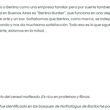
a Berlina como una empresa familiar pero por suerte también
l en Buenos Aires es “Berlina Bunker”, que funciona en una vie
 de arte y un bar. Soñábamos que Berlina, como marca, se inde
sando y nos da muchísima satisfacción. Todo eso es lo que sigu
rte, estamos en la mitad…
o del cereal malteado. Es rico en proteínas y fibras.
 identificada en los bosques de Nothofagus de Bariloche por