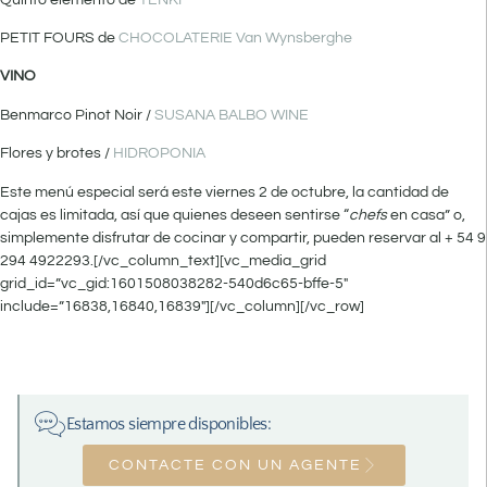
PETIT FOURS de
CHOCOLATERIE Van Wynsberghe
VINO
Benmarco Pinot Noir /
SUSANA BALBO WINE
Flores y brotes /
HIDROPONIA
Este menú especial será este viernes 2 de octubre, la cantidad de
cajas es limitada, así que quienes deseen sentirse “
chefs
en casa” o,
simplemente disfrutar de cocinar y compartir, pueden reservar al + 54 9
294 4922293.[/vc_column_text][vc_media_grid
grid_id=”vc_gid:1601508038282-540d6c65-bffe-5″
include=”16838,16840,16839″][/vc_column][/vc_row]
Estamos siempre disponibles:
CONTACTE CON UN AGENTE