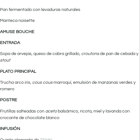
Pan fermentado con levaduras naturales
Manteca noisette
AMUSE BOUCHE
ENTRADA
Sopa de arvejas, queso de cabra grillado,
croutons
de pan de cebada y
stout
PLATO PRINCIPAL
Trucha arco iris,
cous cous
marroquí, emulsión de manzanas verdes y
romero
POSTRE
Frutillas salteadas con
aceto
balsámico, ricota, miel y lavanda con
crocante de chocolate blanco
INFUSIÓN
Quinto elemento de
TENKI