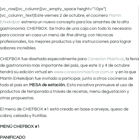
[vc_row][vc_column][vc_empty_space height=”10px”]
[vc_column_text]Este viernes 2 de octubre, el cocinero
Martín
Erkekdjian
estrena un nuevo concepto para los amantes de la alta
gastronomía: CHEFBOX. Se trata de una caja con todo lo necesario
para cocinar en casa un menú de
fine dining,
con técnicas
profesionales, los mejores productos y las instrucciones para lograr
sabores increíbles.
CHEFBOX fue diseñada especialmente para
Conexión Masticar
, la feria
de gastronomía más importante del país, que este 3 y 4 de octubre
tendrá su edición virtual en
www.conexionmasticar.com.ar
y en la que
Martín Erkekdjian fue invitado a participar, junto a otros cocineros de
todo el país en
MESA de estación.
Esta iniciativa promueve el uso de
productos de temporada a través de recetas, menú degustación y
otras propuestas.
El menú de CHEFBOX #1 está creado en base a arvejas, queso de
cabra, cebada y frutillas.
MENÚ CHEFBOX #1
PANIFICADO