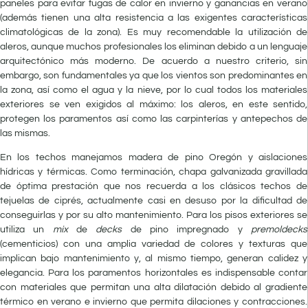
paneles para evitar fugas de calor en invierno y ganancias en verano
(además tienen una alta resistencia a las exigentes características
climatológicas de la zona). Es muy recomendable la utilización de
aleros, aunque muchos profesionales los eliminan debido a un lenguaje
arquitectónico más moderno. De acuerdo a nuestro criterio, sin
embargo, son fundamentales ya que los vientos son predominantes en
la zona, así como el agua y la nieve, por lo cual todos los materiales
exteriores se ven exigidos al máximo: los aleros, en este sentido,
protegen los paramentos así como las carpinterías y antepechos de
las mismas.
En los techos manejamos madera de pino Oregón y aislaciones
hídricas y térmicas. Como terminación, chapa galvanizada gravillada
de óptima prestación que nos recuerda a los clásicos techos de
tejuelas de ciprés, actualmente casi en desuso por la dificultad de
conseguirlas y por su alto mantenimiento. Para los pisos exteriores se
utiliza un
mix
de
decks
de pino impregnado y
premoldecks
(cementicios) con una amplia variedad de colores y texturas que
implican bajo mantenimiento y, al mismo tiempo, generan calidez y
elegancia. Para los paramentos horizontales es indispensable contar
con materiales que permitan una alta dilatación debido al gradiente
térmico en verano e invierno que permita dilaciones y contracciones.