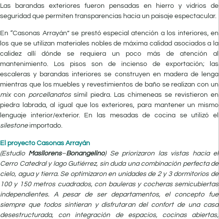
Las barandas exteriores fueron pensadas en hierro y vidrios de
seguridad que permiten transparencias hacia un paisaje espectacular.
En “Casonas Arrayán” se prestó especial atención a los interiores, en
los que se utilizan materiales nobles de máxima calidad asociados a la
calidez allí dónde se requiera un poco más de atención al
mantenimiento. Los pisos son de incienso de exportación; las
escaleras y barandas interiores se construyen en madera de lenga
mientras que los muebles y revestimientos de baño se realizan con un
mix
con
porcellanatos
símil piedra. Las chimeneas se revistieron en
piedra labrada, al igual que los exteriores, para mantener un mismo
lenguaje interior/exterior. En las mesadas de cocina se utilizó el
silestone
importado.
El proyecto Casonas Arrayán
(Estudio
Masllorens
–
Bonangelino
) Se priorizaron las vistas hacia el
Cerro Catedral y lago Gutiérrez, sin duda una combinación perfecta de
cielo, agua y tierra. Se optimizaron en unidades de 2 y 3 dormitorios de
100 y 150 metros cuadrados, con bauleras y cocheras semicubiertas
independientes. A pesar de ser departamentos, el concepto fue
siempre que todos sintieran y disfrutaran del confort de una casa
desestructurada, con integración de espacios, cocinas abiertas,