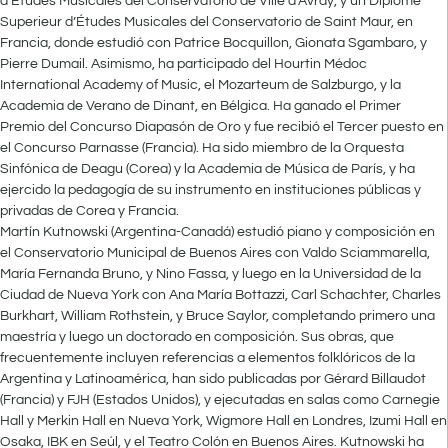
d’Études Musicales del Conservatorio de Ville d’Avray, y un Diplôme
Superieur d’Études Musicales del Conservatorio de Saint Maur, en
Francia, donde estudió con Patrice Bocquillon, Gionata Sgambaro, y
Pierre Dumail. Asimismo, ha participado del Hourtin Médoc
International Academy of Music, el Mozarteum de Salzburgo, y la
Academia de Verano de Dinant, en Bélgica. Ha ganado el Primer
Premio del Concurso Diapasón de Oro y fue recibió el Tercer puesto en
el Concurso Parnasse (Francia). Ha sido miembro de la Orquesta
Sinfónica de Deagu (Corea) y la Academia de Música de París, y ha
ejercido la pedagogía de su instrumento en instituciones públicas y
privadas de Corea y Francia.
Martín Kutnowski (Argentina-Canadá) estudió piano y composición en
el Conservatorio Municipal de Buenos Aires con Valdo Sciammarella,
María Fernanda Bruno, y Nino Fassa, y luego en la Universidad de la
Ciudad de Nueva York con Ana María Bottazzi, Carl Schachter, Charles
Burkhart, William Rothstein, y Bruce Saylor, completando primero una
maestría y luego un doctorado en composición. Sus obras, que
frecuentemente incluyen referencias a elementos folklóricos de la
Argentina y Latinoamérica, han sido publicadas por Gérard Billaudot
(Francia) y FJH (Estados Unidos), y ejecutadas en salas como Carnegie
Hall y Merkin Hall en Nueva York, Wigmore Hall en Londres, Izumi Hall en
Osaka, IBK en Seúl, y el Teatro Colón en Buenos Aires. Kutnowski ha