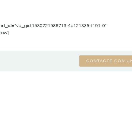
grid_id=”vc_gid:1530721986713-4c121335-f191-0″
row]
CONTACTE CON U