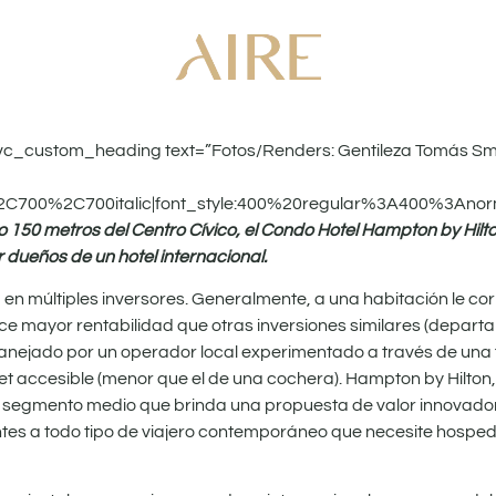
vc_custom_heading text=”Fotos/Renders: Gentileza Tomás Sm
%2C700%2C700italic|font_style:400%20regular%3A400%3Anor
lo 150 metros del Centro Cívico, el Condo Hotel Hampton by Hilt
 dueños de un hotel internacional.
en múltiples inversores. Generalmente, a una habitación le c
ece mayor rentabilidad que otras inversiones similares (departa
, manejado por un operador local experimentado a través de una
ket accesible (menor que el de una cochera). Hampton by Hilton
l segmento medio que brinda una propuesta de valor innovado
entes a todo tipo de viajero contemporáneo que necesite hospe