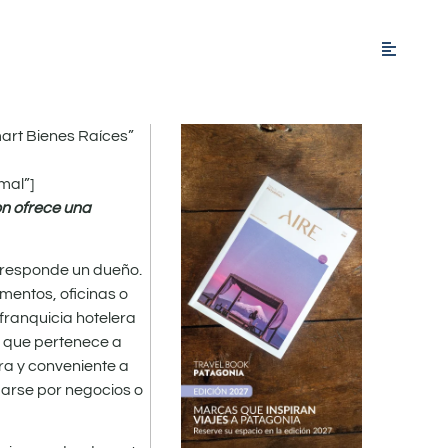
art Bienes Raíces”
mal”]
on ofrece una
orresponde un dueño.
mentos, oficinas o
 franquicia hotelera
, que pertenece a
ra y conveniente a
darse por negocios o