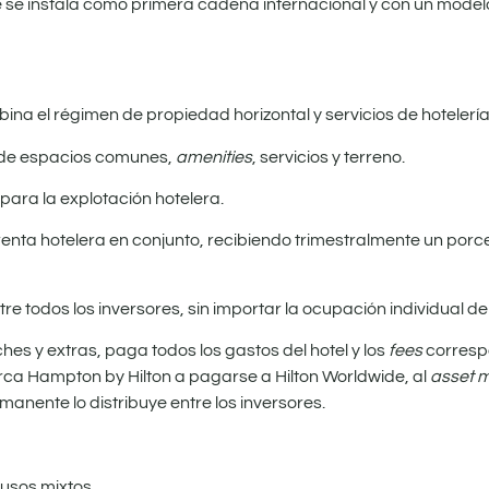
 se instala como primera cadena internacional y con un model
ina el régimen de propiedad horizontal y servicios de hotelería
l de espacios comunes,
amenities
, servicios y terreno.
ara la explotación hotelera.
 renta hotelera en conjunto, recibiendo trimestralmente un porc
tre todos los inversores, sin importar la ocupación individual d
ches y extras, paga todos los gastos del hotel y los
fees
corresp
marca Hampton by Hilton a pagarse a Hilton Worldwide, al
asset 
manente lo distribuye entre los inversores.
usos mixtos.