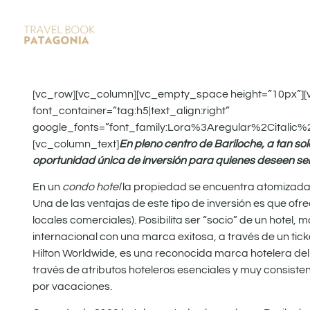
[vc_row][vc_column][vc_empty_space height=”10px”][
font_container=”tag:h5|text_align:right”
google_fonts=”font_family:Lora%3Aregular%2Citalic
[vc_column_text]
En pleno centro de Bariloche, a tan so
oportunidad única de inversión para quienes deseen ser
En un
condo hotel
la propiedad se encuentra atomizada 
Una de las ventajas de este tipo de inversión es que ofr
locales comerciales). Posibilita ser “socio” de un hotel
internacional con una marca exitosa, a través de un tic
Hilton Worldwide, es una reconocida marca hotelera de
través de atributos hoteleros esenciales y muy consist
por vacaciones.