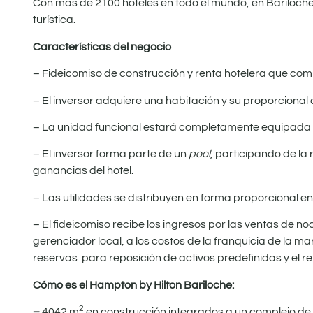
Con más de 2100 hoteles en todo el mundo, en Bariloche
turística.
Características del negocio
– Fideicomiso de construcción y renta hotelera que comb
– El inversor adquiere una habitación y su proporciona
– La unidad funcional estará completamente equipada p
– El inversor forma parte de un
pool
, participando de la
ganancias del hotel.
– Las utilidades se distribuyen en forma proporcional en
– El fideicomiso recibe los ingresos por las ventas de no
gerenciador local, a los costos de la franquicia de la 
reservas para reposición de activos predefinidas y el re
Cómo es el Hampton by Hilton Bariloche:
2
–
4042 m
en construcción integrados a un complejo de 