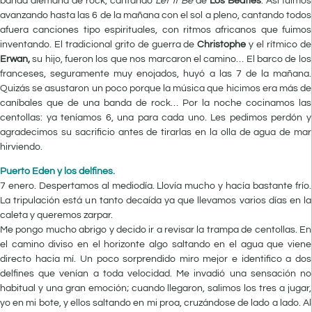
banda alemana de rock, cantando
Let it Be
de
Los Beatles
. Así fuimos
avanzando hasta las 6 de la mañana con el sol a pleno, cantando todos
afuera canciones tipo espirituales, con ritmos africanos que fuimos
inventando. El tradicional grito de guerra de
Christophe
y el rítmico de
Erwan,
su hijo, fueron los que nos marcaron el camino… El barco de los
franceses, seguramente muy enojados, huyó a las 7 de la mañana.
Quizás se asustaron un poco porque la música que hicimos era más de
caníbales que de una banda de rock… Por la noche cocinamos las
centollas: ya teníamos 6, una para cada uno. Les pedimos perdón y
agradecimos su sacrificio antes de tirarlas en la olla de agua de mar
hirviendo.
Puerto Eden y los delfines.
7 enero. Despertamos al mediodía. Llovía mucho y hacía bastante frío.
La tripulación está un tanto decaída ya que llevamos varios días en la
caleta y queremos zarpar.
Me pongo mucho abrigo y decido ir a revisar la trampa de centollas. En
el camino diviso en el horizonte algo saltando en el agua que viene
directo hacia mí. Un poco sorprendido miro mejor e identifico a dos
delfines que venían a toda velocidad. Me invadió una sensación no
habitual y una gran emoción; cuando llegaron, salimos los tres a jugar,
yo en mi bote, y ellos saltando en mi proa, cruzándose de lado a lado. Al