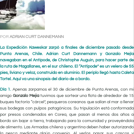
POR
ADRIAN CURT DANNEMANN
La Expedición Kaweskar zarpó a finales de diciembre pasado desde
Punta Arenas, Chile. Adrian Curt Dannemann y Gonzalo Mejía
navegaban en el Antipode, de Christophe Auguin, para hacer parte de
la ruta de Magallanes, en el sur chileno. El “Antipode” es un velero de 55
pies, liviano y veloz, construido en aluminio. El periplo llegó hasta Caleta
Tortel. Aquí va una sinopsis del diario de a bordo.
D
ía 1.
Apenas zarpamos el 30 de diciembre de Punta Arenas, con mi
amigo
Gonzalo Mejia
tuvimos que sortear una flota de alrededor de 15
buques factoría “cárcel”, pesqueros coreanos que salían al mar a llenar
sus bodegas con pulpos patagónicos. Su tripulación está conformada
por presos condenados en Corea, que pasan al menos dos años a
bordo sin bajar a tierra, trabajando para la comunidad y proveyéndola
de alimento.
Las Armadas chilena y argentina deben haber autorizando
la pesca mediante algún convenio. Al verlos pasar, sus cascos y