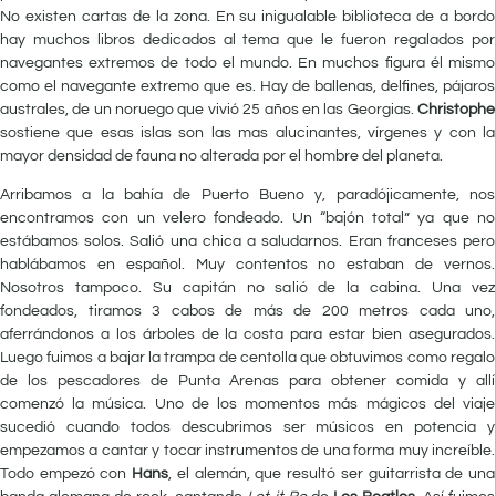
No existen cartas de la zona. En su inigualable biblioteca de a bordo
hay muchos libros dedicados al tema que le fueron regalados por
navegantes extremos de todo el mundo. En muchos figura él mismo
como el navegante extremo que es. Hay de ballenas, delfines, pájaros
australes, de un noruego que vivió 25 años en las Georgias.
Christophe
sostiene que esas islas son las mas alucinantes, vírgenes y con la
mayor densidad de fauna no alterada por el hombre del planeta.
Arribamos a la bahía de Puerto Bueno y, paradójicamente, nos
encontramos con un velero fondeado. Un “bajón total” ya que no
estábamos solos. Salió una chica a saludarnos. Eran franceses pero
hablábamos en español. Muy contentos no estaban de vernos.
Nosotros tampoco. Su capitán no salió de la cabina. Una vez
fondeados, tiramos 3 cabos de más de 200 metros cada uno,
aferrándonos a los árboles de la costa para estar bien asegurados.
Luego fuimos a bajar la trampa de centolla que obtuvimos como regalo
de los pescadores de Punta Arenas para obtener comida y allí
comenzó la música. Uno de los momentos más mágicos del viaje
sucedió cuando todos descubrimos ser músicos en potencia y
empezamos a cantar y tocar instrumentos de una forma muy increíble.
Todo empezó con
Hans
, el alemán, que resultó ser guitarrista de una