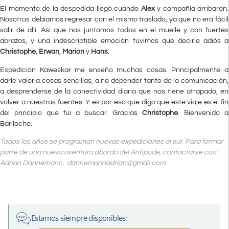
El momento de la despedida llegó cuando
Alex
y compañía arribaron.
Nosotros debíamos regresar con el mismo traslado, ya que no era fácil
salir de allí. Así que nos juntamos todos en el muelle y con fuertes
abrazos, y una indescriptible emoción tuvimos que decirle adiós a
Christophe
,
Erwan
,
Marion
y
Hans
.
Expedición Kaweskar me enseño muchas cosas. Principalmente a
darle valor a cosas sencillas, a no depender tanto de la comunicación,
a desprenderse de la conectividad diaria que nos tiene atrapado, en
volver a nuestras fuentes. Y es por eso que digo que este viaje es el fin
del principio que fui a buscar. Gracias
Christophe
. Bienvenido a
Bariloche.
Todos los años se programan nuevas expediciones al sur. Para formar
parte de una nueva aventura abordo del Antipode, contactarse con:
Adrian Dannemann,
dannemannadrian@gmail.com
Estamos siempre disponibles: