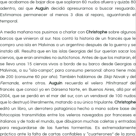
que acabamos de bajar dice que soplaran 60 nudos afuera y quizás 80
adentro, así que
Auguin
decidió apresurarnos a buscar resguardo.
Estimamos permanecer al menos 3 días al reparo, aguantando el
temporal.
A media mañana nos pusimos a charlar con
Christophe
sobre algunos
barcos que vinieron al sur. Nos contó la historia de un francés que le
compro una isla en Malvinas a un argentino después de la guerra y se
instalo allí. Resulta que en las islas Georgias del Sur querían sacar los
ciervos, que eran animales no autóctonos. Antes de que los mataran, él
se llevo unos 15 ciervos vivos a bordo de su barco desde Georgias a
Malvinas, a su “isla-campo”, para consumo personal: ahora tiene más
de 200 (consume 60 por año). También hablamos de
Skip Novak
y del
Fernande
, entre otros.
Auguin
recuerda el velero
Minitransat
del
francés que conocí yo en Dársena Norte, en Buenos Aires, allá por el
2004, que se perdió en el mar del sur, con un vendaval de 100 nudos
que lo destruyó literalmente, matando a su único tripulante.
Christophe
editó un libro, un derrotero patagónico hecho a mano sobre base de
fotocopias transmitidas entre los veleros navegados por franceses e
italianos y de todo el mundo, que dibujaron muchas caletas y entradas
para resguardarse de las fuertes tormentas. Es extremadamente
práctico ante la falta de cartas confiables y “cuarterones” de la zona.