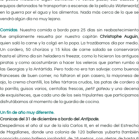
equipos detonados te transportan a escenas de la película
Waterworld
,
en la guerra por el agua y los alimentos. Nada más cerca de lo que se
vendrá algún día no muy lejano.
Comidas
.
Nuestra comida a bordo para 25 días sin reabastecimiento
fue ampliamente resuelta por nuestro capitán
Christophe Auguin
,
quien saló la carne y la colgó en la popa. La trozábamos día por medio.
Un cordero, 50 chorizos y 15 kilos de carne salada se conservaron
hasta el último día sin heladera ni freezar, como lo hicieron los antiguos
piratas y como acostumbran a hacer los veleros que parten rumbo a
las Georgias y la Antártida. Pero todo no era tan salvaje: como buenos
franceses de buen comer, no faltaron el pan casero, la mayonesa de
ajo, la crema chantillí, los bifes tártaros crudos, las patas de cordero a
la parrilla, guisos varios, centollas frescas,
petit gateau
y una decena
de exquisiteces, que cada uno de los seis tripulantes que participamos
disfrutábamos al momento de la guardia de cocina.
Un fin de año muy diferente.
Cronicas del 31 de diciembre a bordo del
Antipode.
Despedimos el año al sur de la isla Carlos III, en el medio del Estrecho
de Magallanes, donde una colonia de 120 ballenas yubarta (también
conocida como ballena jorobada), de 16 metros, con aletas de hasta 6