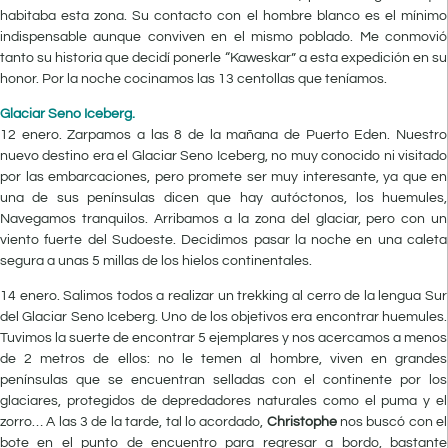
habitaba esta zona. Su contacto con el hombre blanco es el mínimo
indispensable aunque conviven en el mismo poblado. Me conmovió
tanto su historia que decidí ponerle “Kaweskar” a esta expedición en su
honor. Por la noche cocinamos las 13 centollas que teníamos.
Glaciar Seno Iceberg.
12 enero. Zarpamos a las 8 de la mañana de Puerto Eden. Nuestro
nuevo destino era el Glaciar Seno Iceberg, no muy conocido ni visitado
por las embarcaciones, pero promete ser muy interesante, ya que en
una de sus penínsulas dicen que hay autóctonos, los huemules,
Navegamos tranquilos. Arribamos a la zona del glaciar, pero con un
viento fuerte del Sudoeste. Decidimos pasar la noche en una caleta
segura a unas 5 millas de los hielos continentales.
14 enero. Salimos todos a realizar un trekking al cerro de la lengua Sur
del Glaciar Seno Iceberg. Uno de los objetivos era encontrar huemules.
Tuvimos la suerte de encontrar 5 ejemplares y nos acercamos a menos
de 2 metros de ellos: no le temen al hombre, viven en grandes
penínsulas que se encuentran selladas con el continente por los
glaciares, protegidos de depredadores naturales como el puma y el
zorro… A las 3 de la tarde, tal lo acordado,
Christophe
nos buscó con el
bote en el punto de encuentro para regresar a bordo, bastante