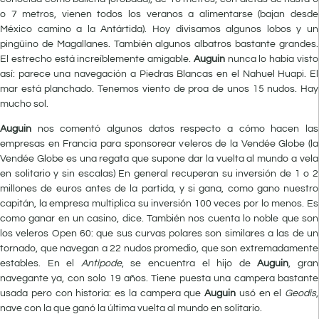
o 7 metros, vienen todos los veranos a alimentarse (bajan desde
México camino a la Antártida). Hoy divisamos algunos lobos y un
pingüino de Magallanes. También algunos albatros bastante grandes.
El estrecho está increíblemente amigable.
Auguin
nunca lo había visto
así: parece una navegación a Piedras Blancas en el Nahuel Huapi. El
mar está planchado. Tenemos viento de proa de unos 15 nudos. Hay
mucho sol.
Auguin
nos comentó algunos datos respecto a cómo hacen las
empresas en Francia para sponsorear veleros de la Vendée Globe (la
Vendée Globe es una regata que supone dar la vuelta al mundo a vela
en solitario y sin escalas) En general recuperan su inversión de 1 o 2
millones de euros antes de la partida, y si gana, como gano nuestro
capitán, la empresa multiplica su inversión 100 veces por lo menos. Es
como ganar en un casino, dice. También nos cuenta lo noble que son
los veleros Open 60: que sus curvas polares son similares a las de un
tornado, que navegan a 22 nudos promedio, que son extremadamente
estables. En el
Antipode
, se encuentra el hijo de
Auguin
, gran
navegante ya, con solo 19 años. Tiene puesta una campera bastante
usada pero con historia: es la campera que
Auguin
usó en el
Geodis
,
nave con la que ganó la última vuelta al mundo en solitario.