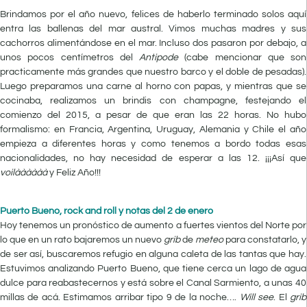
Brindamos por el año nuevo, felices de haberlo terminado solos aquí
entra las ballenas del mar austral. Vimos muchas madres y sus
cachorros alimentándose en el mar. Incluso dos pasaron por debajo, a
unos pocos centímetros del
Antipode
(cabe mencionar que son
practicamente más grandes que nuestro barco y el doble de pesadas).
Luego preparamos una carne al horno con papas, y mientras que se
cocinaba, realizamos un brindis con champagne, festejando el
comienzo del 2015, a pesar de que eran las 22 horas. No hubo
formalismo: en Francia, Argentina, Uruguay, Alemania y Chile el año
empieza a diferentes horas y como tenemos a bordo todas esas
nacionalidades, no hay necesidad de esperar a las 12. ¡¡¡Así que
voilàààààà
y Feliz Año!!!
Puerto Bueno, rock and roll y notas del 2 de enero
Hoy tenemos un pronóstico de aumento a fuertes vientos del Norte por
lo que en un rato bajaremos un nuevo
grib
de
meteo
para constatarlo, y
de ser así, buscaremos refugio en alguna caleta de las tantas que hay.
Estuvimos analizando Puerto Bueno, que tiene cerca un lago de agua
dulce para reabastecernos y está sobre el Canal Sarmiento, a unas 40
millas de acá. Estimamos arribar tipo 9 de la noche….
Will see
. El
grib