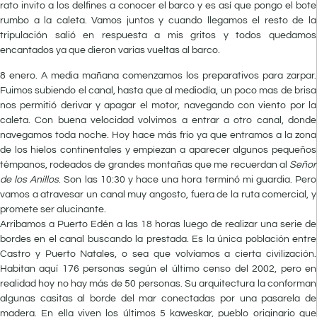
rato invito a los delfines a conocer el barco y es así que pongo el bote
rumbo a la caleta. Vamos juntos y cuando llegamos el resto de la
tripulación salió en respuesta a mis gritos y todos quedamos
encantados ya que dieron varias vueltas al barco.
8 enero. A media mañana comenzamos los preparativos para zarpar.
Fuimos subiendo el canal, hasta que al mediodía, un poco mas de brisa
nos permitió derivar y apagar el motor, navegando con viento por la
caleta. Con buena velocidad volvimos a entrar a otro canal, donde
navegamos toda noche. Hoy hace más frío ya que entramos a la zona
de los hielos continentales y empiezan a aparecer algunos pequeños
témpanos, rodeados de grandes montañas que me recuerdan al
Señor
de los Anillos
. Son las 10:30 y hace una hora terminó mi guardia. Pero
vamos a atravesar un canal muy angosto, fuera de la ruta comercial, y
promete ser alucinante.
Arribamos a Puerto Edén a las 18 horas luego de realizar una serie de
bordes en el canal buscando la prestada. Es la única población entre
Castro y Puerto Natales, o sea que volvíamos a cierta civilización.
Habitan aquí 176 personas según el último censo del 2002, pero en
realidad hoy no hay más de 50 personas. Su arquitectura la conforman
algunas casitas al borde del mar conectadas por una pasarela de
madera. En ella viven los últimos 5 kaweskar, pueblo originario que