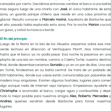
cansados por cierto. Decidimos entonces cambiar el barco a una bahía
mas segura luego de una charla con
José
, el único habitante de esta
zona, un guarda parque chileno que reside en una casa próxima al
glaciar. Resulto conocer a
Marcelo Hostar
, kayakista de Bariloche que
el año pasado había explorado esta zona. Por la noche
Marion
cocinó
un guiso, y volvió la música a bordo.
El fin del principio
Luego de la fiesta en la Isla de los Abuelos zarpamos sobre ese mar
verde lechoso en dirección al Ventisquero Montt…Nos internamos
hasta que el barco ya no podía pasar. Esa noche la pasamos en una
playita de una isla sin nombre, camino a Caleta Tortel, nuestro destino
final, donde desembarcaríamos
Gonzalo
y yo en un par de días. Una vez
en Tortel, fondeamos en su bahía central. Se trata de un poblado de
500 habitantes, donde sus casas están comunicadas por pasarelas de
madera muy singulares. Existen algunos hostales, lugares para comer
algo aunque nada de Internet aquí tampoco. Empezamos ayudarle a
Christophe
a acomodar el barco, cargar agua y combustible y dejar
todo lo mejor posible para nuestros amigos
Alex
,
Roberto
,
Mercedes
y
Andrea
, quienes vendrían desde Bariloche para tomar nuestros
lugares.