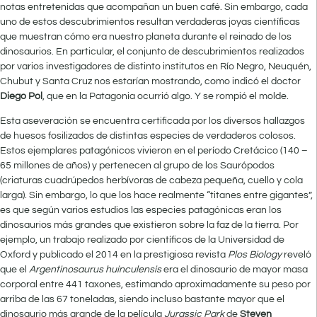
notas entretenidas que acompañan un buen café. Sin embargo, cada
uno de estos descubrimientos resultan verdaderas joyas científicas
que muestran cómo era nuestro planeta durante el reinado de los
dinosaurios. En particular, el conjunto de descubrimientos realizados
por varios investigadores de distinto institutos en Río Negro, Neuquén,
Chubut y Santa Cruz nos estarían mostrando, como indicó el doctor
Diego Pol
, que en la Patagonia ocurrió algo. Y se rompió el molde.
Esta aseveración se encuentra certificada por los diversos hallazgos
de huesos fosilizados de distintas especies de verdaderos colosos.
Estos ejemplares patagónicos vivieron en el período Cretácico (140 –
65 millones de años) y pertenecen al grupo de los Saurópodos
(criaturas cuadrúpedos herbívoras de cabeza pequeña, cuello y cola
larga). Sin embargo, lo que los hace realmente “titanes entre gigantes”,
es que según varios estudios las especies patagónicas eran los
dinosaurios más grandes que existieron sobre la faz de la tierra. Por
ejemplo, un trabajo realizado por científicos de la Universidad de
Oxford y publicado el 2014 en la prestigiosa revista
Plos Biology
reveló
que el
Argentinosaurus huinculensis
era el dinosaurio de mayor masa
corporal entre 441 taxones, estimando aproximadamente su peso por
arriba de las 67 toneladas, siendo incluso bastante mayor que el
dinosaurio más grande de la película
Jurassic Park
de
Steven