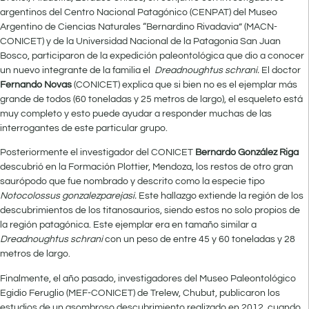
argentinos del Centro Nacional Patagónico (CENPAT) del Museo
Argentino de Ciencias Naturales “Bernardino Rivadavia” (MACN-
CONICET) y de la Universidad Nacional de la Patagonia San Juan
Bosco, participaron de la expedición paleontológica que dio a conocer
un nuevo integrante de la familia el
Dreadnoughtus schrani.
El doctor
Fernando Novas
(CONICET) explica que si bien no es el ejemplar más
grande de todos (60 toneladas y 25 metros de largo), el esqueleto está
muy completo y esto puede ayudar a responder muchas de las
interrogantes de este particular grupo.
Posteriormente el investigador del CONICET
Bernardo González Riga
descubrió en la Formación Plottier, Mendoza, los restos de otro gran
saurópodo que fue nombrado y descrito como la especie tipo
Notocolossus gonzalezparejasi.
Este hallazgo extiende la región de los
descubrimientos de los titanosaurios, siendo estos no solo propios de
la región patagónica. Este ejemplar era en tamaño similar a
Dreadnoughtus schrani
con un peso de entre 45 y 60 toneladas y 28
metros de largo.
Finalmente, el año pasado, investigadores del Museo Paleontológico
Egidio Feruglio (MEF-CONICET) de Trelew, Chubut, publicaron los
estudios de un asombroso descubrimiento realizado en 2012, cuando