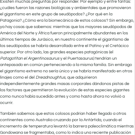
Existen muchas preguntas por responder. Por ejemplo y entre tantas:
¿cuáles fueron las razones biológicas y ambientales que promovieron
el gigantismo en este grupo de seudópodos? ¿Por qué en la
Patagonia? ¿Cómo era la biomecánica de estos colosos? Sin embargo,
ya hay cosas que sabemos: mientras que los mayores seudópodos de
América del Norte y África fueron principalmente abundantes en los
últimos tiempos de Jurásico, en nuestro continente el gigantismo de
los seudópodos se habría desarrollado entre el Patino y el Cretácico
superior. Por otro lado, las grandes especies patagónicas (el
Patagotitan el
Argentinosaurus
y el Puertasaurus) tendrían un
antepasado en común perteneciendo a la misma familia. Sin embrago
el gigantismo extremo no sería único y se habría manifestado en otros
linajes como el del
Dreadnoughtus,
que adquirieron
independientemente grandes masas corporales dándonos pistas de
los factores que permitieron la evolución de estas especies gigantes
como nunca había sucedido antes y como hasta ahora no volvió a
ocurrir.
También sabemos que estos colosos podrían haber llegado a otros
continentes como Australia cruzando por la Antártida, cuando el
incremento de temperatura levantó la barrera paleoclimática mientras
Gondowana se fragmentaba, como lo indica una reciente publicación