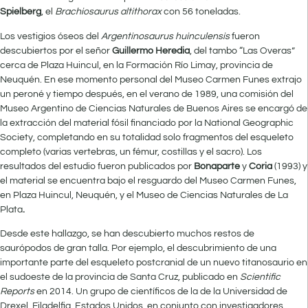
Spielberg
, el
Brachiosaurus altithorax
con 56 toneladas.
Los vestigios óseos del
Argentinosaurus huinculensis
fueron
descubiertos por el señor
Guillermo Heredia
, del tambo “Las Overas”
cerca de Plaza Huincul, en la Formación Río Limay, provincia de
Neuquén. En ese momento personal del Museo Carmen Funes extrajo
un peroné y tiempo después, en el verano de 1989, una comisión del
Museo Argentino de Ciencias Naturales de Buenos Aires se encargó de
la extracción del material fósil financiado por la National Geographic
Society, completando en su totalidad solo fragmentos del esqueleto
completo (varias vertebras, un fémur, costillas y el sacro). Los
resultados del estudio fueron publicados por
Bonaparte
y
Coria
(1993) y
el material se encuentra bajo el resguardo del Museo Carmen Funes,
en Plaza Huincul, Neuquén, y el Museo de Ciencias Naturales de La
Plata
.
Desde este hallazgo, se han descubierto muchos restos de
saurópodos de gran talla. Por ejemplo, el descubrimiento de una
importante parte del esqueleto postcranial de un nuevo titanosaurio en
el sudoeste de la provincia de Santa Cruz, publicado en
Scientific
Reports
en 2014. Un grupo de científicos de la de la Universidad de
Drexel, Filadelfia, Estados Unidos, en conjunto con investigadores