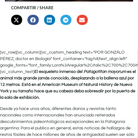
COMPARTIR / SHARE
[vc_row][vc_column][vc_custom_heading text=”POR GONZÁLO
PÉREZ, doctor en Biología” font_container=”tag:h4|text_align:left”
google_fonts=”font_family:Lora%3Aregular%2Citalic%2C700%2C700it
[vc_column_text]
El esqueleto inmenso del
Patagotitan mayorum
es el
animal más grande jamás conocido, desplazando a la ballena azul por
12 metros. Está en el American Museum of Natural History de Nueva
York y su tamaño hace que su cabeza deba sobresalir por la puerta de
la sala de exhibición.
Desde ya hace unos años, diferentes diarios y revistas tanto
nacionales como internacionales han anunciado reiterados
descubrimientos paleontológicos excepcionales en la Patagonia
argentina. Para el publico en general, estas noticias de hallazgos de
restos fósiles de hace millones de años de antigüedad suelen ser sólo