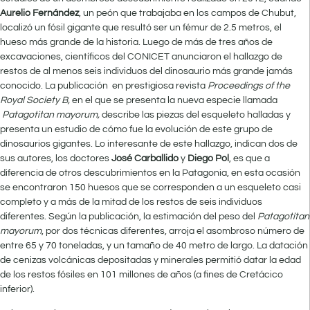
Aurelio Fernández
, un peón que trabajaba en los campos de Chubut,
localizó un fósil gigante que resultó ser un fémur de 2.5 metros, el
hueso más grande de la historia. Luego de más de tres años de
excavaciones, científicos del CONICET anunciaron el hallazgo de
restos de al menos seis individuos del dinosaurio más grande jamás
conocido. La publicación en prestigiosa revista
Proceedings of the
Royal Society B,
en el que se presenta la nueva especie llamada
Patagotitan mayorum,
describe las piezas del esqueleto halladas y
presenta un estudio de cómo fue la evolución de este grupo de
dinosaurios gigantes. Lo interesante de este hallazgo, indican dos de
sus autores, los doctores
José Carballido
y
Diego Pol
, es que a
diferencia de otros descubrimientos en la Patagonia, en esta ocasión
se encontraron 150 huesos que se corresponden a un esqueleto casi
completo y a más de la mitad de los restos de seis individuos
diferentes. Según la publicación, la estimación del peso del
Patagotitan
mayorum
, por dos técnicas diferentes, arroja el asombroso número de
entre 65 y 70 toneladas, y un tamaño de 40 metro de largo. La datación
de cenizas volcánicas depositadas y minerales permitió datar la edad
de los restos fósiles en 101 millones de años (a fines de Cretácico
inferior).