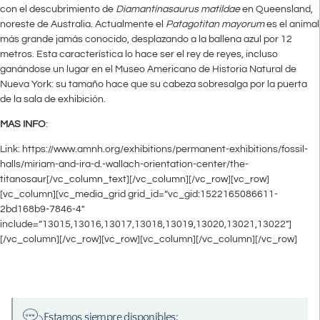
con el descubrimiento de
Diamantinasaurus matildae
en Queensland,
noreste de Australia. Actualmente el
Patagotitan mayorum
es el animal
más grande jamás conocido, desplazando a la ballena azul por 12
metros. Esta característica lo hace ser el rey de reyes, incluso
ganándose un lugar en el Museo Americano de Historia Natural de
Nueva York: su tamaño hace que su cabeza sobresalga por la puerta
de la sala de exhibición.
MAS INFO
:
Link: https://www.amnh.org/exhibitions/permanent-exhibitions/fossil-
halls/miriam-and-ira-d.-wallach-orientation-center/the-
titanosaur[/vc_column_text][/vc_column][/vc_row][vc_row]
[vc_column][vc_media_grid grid_id=”vc_gid:1522165086611-
2bd168b9-7846-4″
include=”13015,13016,13017,13018,13019,13020,13021,13022″]
[/vc_column][/vc_row][vc_row][vc_column][/vc_column][/vc_row]
Estamos siempre disponibles: