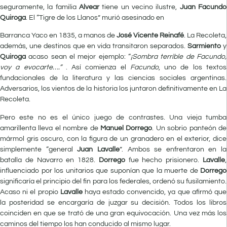
seguramente, la familia
Alvear
tiene un vecino ilustre,
Juan Facundo
Quiroga
. El “Tigre de los Llanos” murió asesinado en
Barranca Yaco en 1835, a manos de
José Vicente Reinafé
. La Recoleta,
además, une destinos que en vida transitaron separados.
Sarmiento
y
Quiroga
acaso sean el mejor ejemplo: “
¡Sombra terrible de Facundo,
voy a
evocarte….”
. Así comienza el
Facundo
, uno de los textos
fundacionales de la literatura y las ciencias sociales argentinas.
Adversarios, los vientos de la historia los juntaron definitivamente en La
Recoleta.
Pero este no es el único juego de contrastes. Una vieja tumba
amarillenta lleva el nombre de
Manuel Dorrego
. Un sobrio panteón de
mármol gris oscuro, con la figura de un granadero en el exterior, dice
simplemente “general
Juan
Lavalle
”. Ambos se enfrentaron en la
batalla de Navarro en 1828.
Dorrego
fue hecho prisionero.
Lavalle
,
influenciado por los unitarios que suponían que la muerte de
Dorrego
significaría el principio del fin para los federales, ordenó su fusilamiento.
Acaso ni el propio
Lavalle
haya estado convencido, ya que afirmó que
la posteridad se encargaría de juzgar su decisión. Todos los libros
coinciden en que se trató de una gran equivocación. Una vez más los
caminos del tiempo los han conducido al mismo lugar.