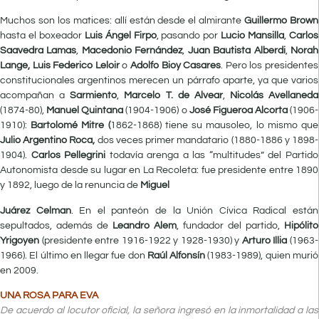
Muchos son los matices: allí están desde el almirante
Guillermo Brown
hasta el boxeador
Luis Ángel Firpo
, pasando por
Lucio Mansilla
,
Carlos
Saavedra Lamas
,
Macedonio Fernández
,
Juan Bautista Alberdi
,
Norah
Lange, Luis Federico Leloir
o
Adolfo Bioy Casares
. Pero los presidentes
constitucionales argentinos merecen un párrafo aparte, ya que varios
acompañan a
Sarmiento
,
Marcelo T. de Alvear
,
Nicolás Avellaneda
(1874-80),
Manuel Quintana
(1904-1906) o
José Figueroa Alcorta
(1906-
1910):
Bartolomé Mitre (
1862-1868) tiene su mausoleo, lo mismo que
Julio Argentino
Roca,
dos veces primer mandatario (1880-1886 y 1898-
1904).
Carlos Pellegrini
todavía arenga a las “multitudes” del Partido
Autonomista desde su lugar en La Recoleta: fue presidente entre 1890
y 1892, luego de la renuncia de
Miguel
Juárez Celman
. En el panteón de la Unión Cívica Radical están
sepultados, además de
Leandro Alem
, fundador del partido,
Hipólito
Yrigoyen
(presidente entre 1916-1922 y 1928-1930) y
Arturo Illia
(1963-
1966). El último en llegar fue don
Raúl Alfonsín
(1983-1989), quien murió
en 2009.
UNA ROSA PARA EVA
De acuerdo al locutor oficial, la señora ingresó en la inmortalidad a las