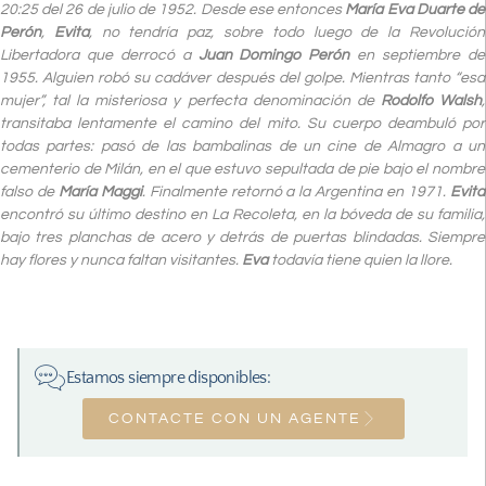
20:25 del 26 de julio de 1952. Desde ese entonces
María Eva Duarte de
Perón
,
Evita
, no tendría paz, sobre todo luego de la Revolución
Libertadora que derrocó a
Juan Domingo Perón
en septiembre de
1955. Alguien robó su cadáver después del golpe. Mientras tanto “esa
mujer”, tal la misteriosa y perfecta denominación de
Rodolfo Walsh
,
transitaba lentamente el camino del mito. Su cuerpo deambuló por
todas partes: pasó de las bambalinas de un cine de Almagro a un
cementerio de Milán, en el que estuvo sepultada de pie bajo el nombre
falso de
María Maggi
. Finalmente retornó a la Argentina en 1971.
Evita
encontró su último destino en La Recoleta, en la bóveda de su familia,
bajo tres planchas de acero y detrás de puertas blindadas. Siempre
hay flores y nunca faltan visitantes.
Eva
todavía tiene quien la llore.
Estamos siempre disponibles:
CONTACTE CON UN AGENTE