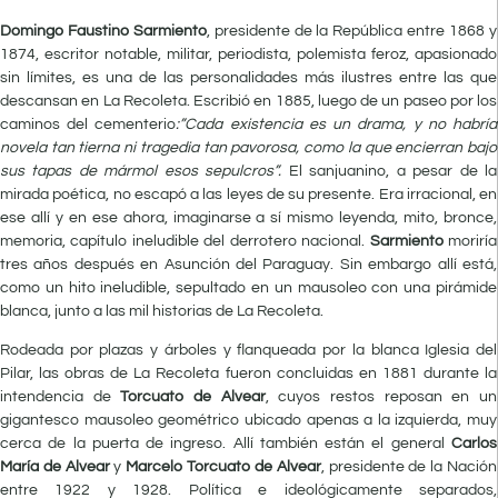
Domingo Faustino Sarmiento
, presidente de la República entre 1868 y
1874, escritor notable, militar, periodista, polemista feroz, apasionado
sin límites, es una de las personalidades más ilustres entre las que
descansan en La Recoleta. Escribió en 1885, luego de un paseo por los
caminos del cementerio
:”Cada existencia es un drama, y no habría
novela tan
tierna ni tragedia tan pavorosa, como la que encierran bajo
sus tapas de
mármol esos sepulcros”.
El sanjuanino, a pesar de la
mirada poética, no escapó a las leyes de su presente. Era irracional, en
ese allí y en ese ahora, imaginarse a sí mismo leyenda, mito, bronce,
memoria, capítulo ineludible del derrotero nacional.
Sarmiento
moriría
tres años después en Asunción del Paraguay. Sin embargo allí está,
como un hito ineludible, sepultado en un mausoleo con una pirámide
blanca, junto a las mil historias de La Recoleta.
Rodeada por plazas y árboles y flanqueada por la blanca Iglesia del
Pilar, las obras de La Recoleta fueron concluidas en 1881 durante la
intendencia de
Torcuato de
Alvear
, cuyos restos reposan en un
gigantesco mausoleo geométrico ubicado apenas a la izquierda, muy
cerca de la puerta de ingreso. Allí también están el general
Carlos
María de Alvear
y
Marcelo Torcuato de Alvear
, presidente de la Nación
entre 1922 y 1928. Política e ideológicamente separados,