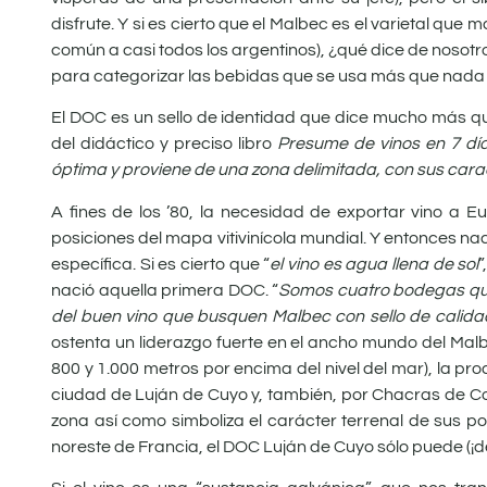
disfrute. Y si es cierto que el Malbec es el varietal que
común a casi todos los argentinos), ¿qué dice de nosotr
para categorizar las bebidas que se usa más que nada 
El DOC es un sello de identidad que dice mucho más qu
del didáctico y preciso libro
Presume de vinos en 7 dí
óptima y proviene de una zona delimitada, con sus cara
A fines de los ’80, la necesidad de exportar vino a 
posiciones del mapa vitivinícola mundial. Y entonces nac
específica. Si es cierto que “
el vino es agua llena de sol
nació aquella primera DOC. “
Somos cuatro bodegas que
del buen vino que busquen Malbec con sello de calida
ostenta un liderazgo fuerte en el ancho mundo del Malb
800 y 1.000 metros por encima del nivel del mar), la p
ciudad de Luján de Cuyo y, también, por Chacras de Cori
zona así como simboliza el carácter terrenal de sus 
noreste de Francia, el DOC Luján de Cuyo sólo puede (¡d