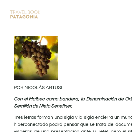
POR NICOLÁS ARTUSI
Con el Malbec como bandera, la Denominación de Orig
Semillón de Nieto Senetiner.
Tres letras forman una sigla y la sigla encierra un mun
hiperconectado podrá pensar que se trata del document
vísperas de una presentación ante su jefe), pero el