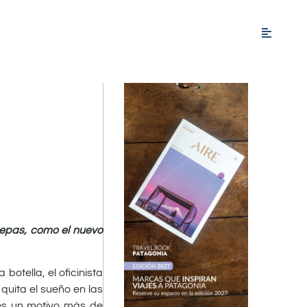
cepas, como el nuevo
otella, el oficinista
uita el sueño en las
tes un motivo más de