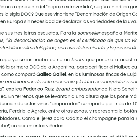
 más nos representa (el “cepaje extrovertido”, según un crítico 
os la sigla DOC? Que ese vino tiene “Denominación de Origen Co
en Europa sin necesidad de declarar las variedades de la uva.
e sus tres letras escuetas. Para la
sommelier
española
Meritx
as
, “
la denominación de origen es el certificado de que un vi
cterísticas climatológicas, una uva determinada y la personal
Europa ya se insinuaba como un
boom
que pondría a nuestro
ió la primera DOC de la Argentina, para certificar el Malbec c
”, como comparó
Galileo Galilei
, en las luminosas fincas de Lu
 participamos de este consorcio y la idea es conquistar a 
d
”, explica
Federico Ruiz
,
brand ambassador
de Nieto Seneti
ec. En terrenos que se levantan a una altura que los pone más
roducción de estos vinos “amparados” se reparte por más de 1
a, Perdriel o Agrelo, entre otras zonas, y representa la botáni
pobladores. Como el jerez para Cádiz o el champagne para la
ebe!) crecer en estos viñedos.