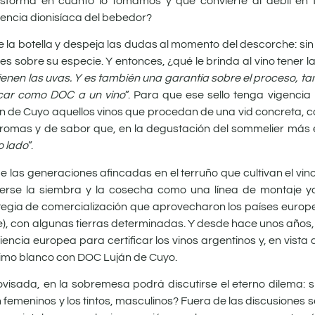
nsforma en cuanto lo tomamos y que convierte al débil en f
encia dionisíaca del bebedor?
e la botella y despeja las dudas al momento del descorche: sin
les sobre su especie. Y entonces, ¿qué le brinda al vino tener
ienen las uvas. Y es también una garantía sobre el proceso, ta
icar como DOC a un vino
”. Para que ese sello tenga vigencia
n de Cuyo aquellos vinos que procedan de una vid concreta, con
 aromas y de sabor que, en la degustación del sommelier más e
o lado
”.
 de las generaciones afincadas en el terruño que cultivan el v
enderse la siembra y la cosecha como una línea de montaje 
tegia de comercialización que aprovecharon los países europe
e), con algunas tierras determinadas. Y desde hace unos años
ncia europea para certificar los vinos argentinos y, en vista 
ísimo blanco con DOC Luján de Cuyo.
ovisada, en la sobremesa podrá discutirse el eterno dilema: 
 femeninos y los tintos, masculinos? Fuera de las discusiones s