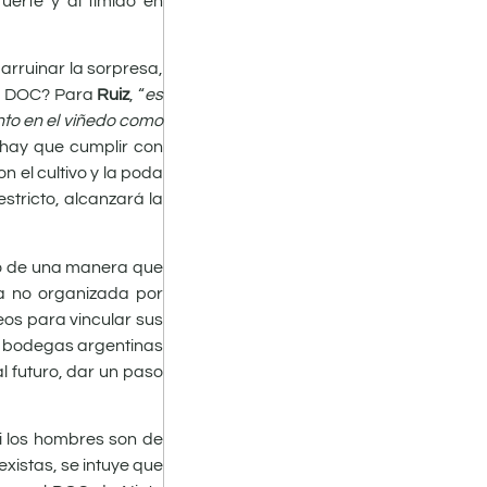
uerte y al tímido en
 arruinar la sorpresa,
 la DOC? Para
Ruiz
, “
es
nto en el viñedo como
 hay que cumplir con
 el cultivo y la poda
stricto, alcanzará la
ino de una manera que
ya no organizada por
os para vincular sus
, bodegas argentinas
al futuro, dar un paso
si los hombres son de
existas, se intuye que