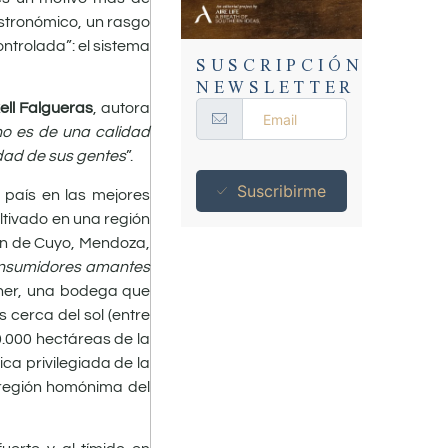
gastronómico, un rasgo
ntrolada”: el sistema
SUSCRIPCIÓN
NEWSLETTER
ell Falgueras
, autora
no es de una calidad
idad de sus gentes
”.
Suscribirme
 país en las mejores
ultivado en una región
ján de Cuyo, Mendoza,
consumidores amantes
ner, una bodega que
 cerca del sol (entre
0.000 hectáreas de la
ca privilegiada de la
 región homónima del