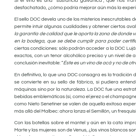
Si el vino es una “sustancia galvánica”, que nos tra
desfachatado, ¿cómo podría mejorar aún más la experi
El sello DOC devela uno de los misterios inescrutables d
permite intuir algunas cualidades y obtener ciertos ava
la garantía de calidad que le aporta la zona de donde v
en la bodega, que se debe cumplir para poder certif
ciertas condiciones: sólo podrán acceder a la DOC Lujá
exactos, con un tenor alcohólico preciso y un nivel de
conclusión inevitable: “
Éste es un vino de acá y no de otr
En definitiva, lo que una DOC consagra es la tradición
se convierte en su sello de fábrica, si pudiera ent
máquinas sino por la naturaleza. La DOC fue una estra
bebidas emblemáticas (sí, como el jerez o el champagn
como Nieto Senetiner se valen de aquella exitosa experie
más allá del Malbec: ahora lanza el Semillón, un fresqu
Con las botellas sobre el mantel y aún en la cata impr
Marte y las mujeres son de Venus, ¿los vinos blancos son