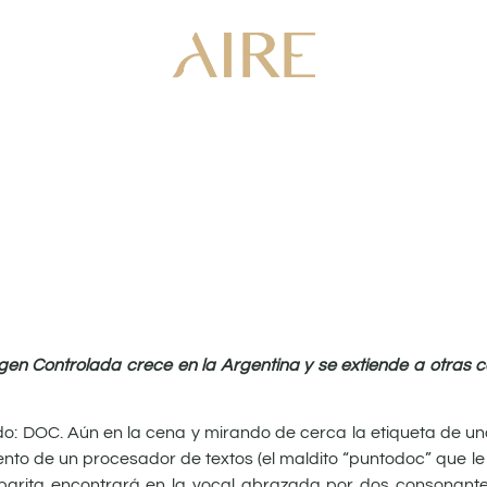
en Controlada crece en la Argentina y se extiende a otras 
do: DOC. Aún en la cena y mirando de cerca la etiqueta de una b
o de un procesador de textos (el maldito “puntodoc” que le q
 sibarita encontrará en la vocal abrazada por dos consonan