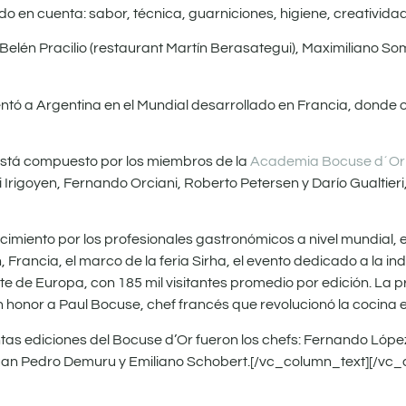
o en cuenta: sabor, técnica, guarniciones, higiene, creativida
 Belén Pracilio (restaurant Martín Berasategui), Maximiliano S
tó a Argentina en el Mundial desarrollado en Francia, donde 
 está compuesto por los miembros de la
Academia Bocuse d´Or
Irigoyen, Fernando Orciani, Roberto Petersen y Darío Gualtieri
imiento por los profesionales gastronómicos a nivel mundial, e
 Francia, el marco de la feria Sirha, el evento dedicado a la ind
e de Europa, con 185 mil visitantes promedio por edición. La p
 honor a Paul Bocuse, chef francés que revolucionó la cocina en
tas ediciones del Bocuse d’Or fueron los chefs: Fernando Lópe
, Juan Pedro Demuru y Emiliano Schobert.[/vc_column_text][/vc