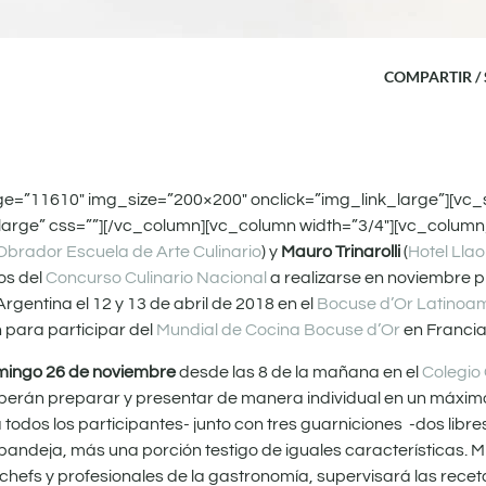
COMPARTIR /
ge=”11610″ img_size=”200×200″ onclick=”img_link_large”][vc
arge” css=””][/vc_column][vc_column width=”3/4″][vc_column_t
 Obrador Escuela de Arte Culinario
) y
Mauro Trinarolli
(
Hotel Llao
os del
Concurso Culinario Nacional
a realizarse en noviembre 
gentina el 12 y 13 de abril de 2018 en el
Bocuse d’Or Latinoa
 para participar del
Mundial de Cocina Bocuse d’Or
en Francia
ingo 26 de noviembre
desde las 8 de la mañana en el
Colegio
eberán preparar y presentar de manera individual en un máximo
 todos los participantes- junto con tres guarniciones -dos libre
andeja, más una porción testigo de iguales características. 
hefs y profesionales de la gastronomía, supervisará las recet