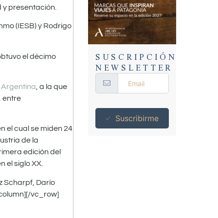
d y presentación.
ommo (IESB) y Rodrigo
SUSCRIPCIÓN
obtuvo el décimo
NEWSLETTER
 Argentina
, a la que
, entre
Suscribirme
n el cual se miden 24
ustria de la
rimera edición del
 el siglo XX.
z Scharpf, Darío
_column][/vc_row]