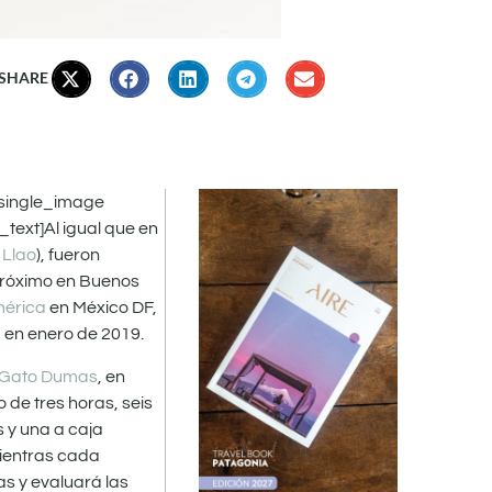
 SHARE
_single_image
ext]Al igual que en
 Llao
), fueron
próximo en Buenos
mérica
en México DF,
 en enero de 2019.
 Gato Dumas
, en
 de tres horas, seis
s y una a caja
Mientras cada
as y evaluará las