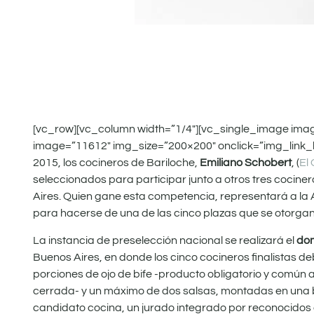
[vc_row][vc_column width=”1/4″][vc_single_image ima
image=”11612″ img_size=”200×200″ onclick=”img_link_l
2015, los cocineros de Bariloche,
Emiliano Schobert
, (
El
seleccionados para participar junto a otros tres cociner
Aires. Quien gane esta competencia, representará a la Ar
para hacerse de una de las cinco plazas que se otorgan
La instancia de preselección nacional se realizará el
dom
Buenos Aires, en donde los cinco cocineros finalistas d
porciones de ojo de bife -producto obligatorio y común a
cerrada- y un máximo de dos salsas, montadas en una b
candidato cocina, un jurado integrado por reconocidos c