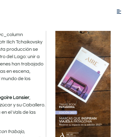
[vc_column
tr Ilich Tchaikovsky
Esta producción se
o del Lago: unir a
uienes han trabajado
tas en escena,
el mundo de los
goire Lansier
,
zúcar y su Caballero.
a en el Vals de las
con trabajo,