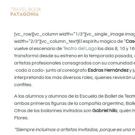
[vc_row][vc_column width=”1/3″][vc_single_image ima
width=”2/3″][vc_column_text]El espíritu mágico de “
Cas
vuelve al escenario de
Teatro del Lago
los días 8, 10 y 
transformó desde su estreno en la temporada pasada, en
artistas profesionales consagrados con su comunidad ed
-codo a codo- junto al coreógrafo
Esdras Hernández
y j
interpretando los más diversos roles, quienes revivirán u
confites.
A los alumnos y alumnas de la Escuela de Ballet de Teatr
ambos primeras figuras de la compañía argentina, Ballet
Otros de los bailarines invitados son
Gabriel Nilo
, quién 
Flores.
“​Siempre incluimos a artistas invitados, porque es una