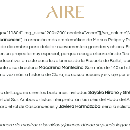
ge=”11804″ img_size=”200×200″ onclick=”zoom”][/vc_column]
canueces
”, la creación más emblemática de Marius Petipa y Pio
16 de diciembre para deleitar nuevamente a grandes y chicos. 
 un proyecto muy especial, porque recoge el corazón de Teatr
ucativa, en este caso los alumnos de la Escuela de Ballet, q
unto a su directora
Macarena Montecino
. Son más de 140 artis
na vez más la historia de Clara, su cascanueces y el viaje por 
o del Lago se unen los bailarines invitados
Sayoko Hirano
y
Gré
 del Sur. Ambos artistas interpretarán los roles del Hada del A
hará el rol de Cascanueces y
Javiera Hormázabal
será la solist
 manera de mostrar a los niños y jóvenes dónde se puede llegar 