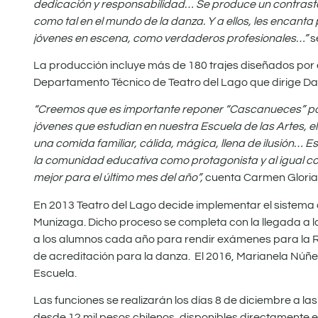
dedicación y responsabilidad… Se produce un contraste m
como tal en el mundo de la danza. Y a ellos, les encanta
jóvenes en escena, como verdaderos profesionales…”
s
La producción incluye más de 180 trajes diseñados por el
Departamento Técnico de Teatro del Lago que dirige D
“​Creemos ​que ​es importante reponer “Cascanueces” por
jóvenes que estudian en nuestra Escuela de las Artes, e
una comida familiar, cálida, mágica, llena de ilusión…
la comunidad educativa como protagonista y al igual 
mejor para el último mes del año”,
cuenta Carmen Gloria L
En 2013 Teatro del Lago decide implementar el sistema
Munizaga. Dicho proceso se completa con la llegada a 
a los alumnos cada año para rendir exámenes para la 
de acreditación para la danza. El 2016, Marianela Núñe
Escuela.
Las funciones se realizarán los días 8 de diciembre a las
desde 12 mil pesos chilenos, disponibles directamente en