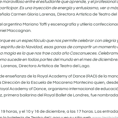
aravilloso entre el estudiante que aprende, y el profesional 
 participar. Es una inyección de energía y entusiasmo, ver a más
eñala Carmen Gloria Larenas, Directora Artística de Teatro del
 argentino Mariano Toffi y escenografía y utilería confecciona
aniel Maccagnan.
que ​es un espectáculo que nos permite celebrar con alegría y 
l espíritu de la Navidad, esas ganas de compartir un momento d
 Esa magia es la que nos trae cada año Cascanueces. ​​Celebr
como sucede en todas partes del mundo en el mes de diciembr
arenas, Directora Artística de Teatro del Lago.
 de enseñanza de la Royal Academy of Dance (RAD) de la mano
la Dirección de la Escuela de Macarena Montecino quien, desd
Royal Academy of Dance, organismo internacional de educació
z, primera bailarina del Royal Ballet de Londres, fue nombrada
 19 horas, y el 10 y 16 de diciembre, a las 17 horas. Las entrada
 la boletería de Teatro del Lago y en su sitio web
www.teatrodel