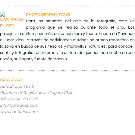
……………………………………………………………………………………………………………
PHOTOGRAPHY TOUR
Para los amantes del arte de la foto
grafía, este un
programa que se realiza durante todo el año. Los
paisajes, la cultura, además de su rica flora y fauna, hacen de Puyehue
el lugar ideal. A través de actividades outdoor, se arman recorridos en
la zona en busca de sus tesoros y maravillas naturales, para conocer,
sentir y fotografiar el entorno y la cultura de quienes han hecho de ese
rincón, su hogar y fuente de trabajo.
……………………………………………………………………………………………………………
CANTARIAS
Ruta 215, km 63,5
Puyehue | X Región de los Lagos | Chile
Tel. +56 64 2612320
info@cantarias.com
www.cantarias.com