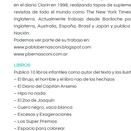
en el diario Clarín en 1998, realizando tapas de suple
revistas de todo el mundo como The New York Times,
Inglaterra. Actualmente trabaja desde Bariloche pa
Inglaterra, Australia, España, Brasil y Japón y publi
Nación.
Podemos ver parte de su trabajo en:
www.pablobernasconi.blogspot.com
www.pbernasconi.com.ar
LIBROS
Publicó 10 libros infantiles como autor del texto y las il
– El Brujo, el horrible y el libro rojo de los hechizos
– El Diario del Capitán Arsenio
– Hipo no nada
– El Zoo de Joaquín
– Cuero negro, vaca blanca
– Excesos y Exageraciones
– Los Súper Premios
– Espacio para colorear