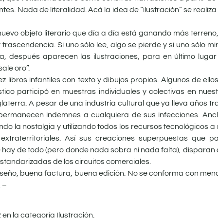
es. Nada de literalidad. Acá la idea de “ilustración” se reali
evo objeto literario que día a día está ganando más terreno, e
trascendencia. Si uno sólo lee, algo se pierde y si uno sólo mira,
a, después aparecen las ilustraciones, para en último lugar 
sale oro”.
ez libros infantiles con texto y dibujos propios. Algunos de ell
ico participó en muestras individuales y colectivas en nuestro
nglaterra. A pesar de una industria cultural que ya lleva años
 permanecen indemnes a cualquiera de sus infecciones. Ancl
do la nostalgia y utilizando todos los recursos tecnológicos a
traterritoriales. Así sus creaciones superpuestas que pa
 hay de todo (pero donde nada sobra ni nada falta), disparan
standarizadas de los circuitos comerciales.
diseño, buena factura, buena edición. No se conforma con menos
 –
n la categoría Ilustración.