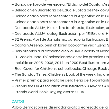
– Banco del libro de Venezuela, “El diario del Capitán A
– Seleccion en Secretaría de Educ. Pública de México (SE
– Seleccionado para representar a la Argentina en la Bi
– Seleccionado para representar a la Argentina en la Fer
– Destacado ALIJA, Mejor libro total (texto, Ilustración, ed
– Destacado ALIJA, categ. Ilustración, por “El Brujo, el Hor
– 32 Premio Abril de Jornalismo, categoría Ilustración, B
– Captain Arsenio, best children book of the year, Zena
– Seis premios a la excelencia en la SND Society of News
– “El Zoo de Joaquin” seleccionado entre los premios Dani
– Incluído en 2005, 2008, 2011 en ” 200 Best illustrators
– Best Cover for Children s school books. Chicago Boo
– The Sunday Times. Children s book of the week: Inglate
– Primer premio para el afiche de la Feria del libro infant
– Premio the UK Association of Illustrators 29 Awards An
– Premio World Book Day, Inglaterra 2004.
DATOS
Pablo Bernasconi es diseñador gráfico egresado de la