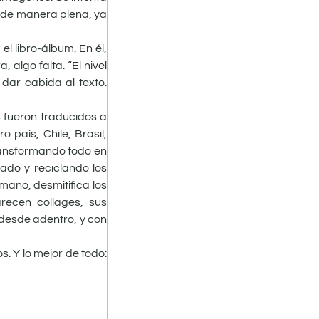
za de manera plena, ya
l libro-álbum. En él,
 algo falta. “El nivel
dar cabida al texto.
os fueron traducidos a
 país, Chile, Brasil,
 transformando todo en
ado y reciclando los
 mano, desmitifica los
recen collages, sus
 desde adentro, y con
. Y lo mejor de todo: