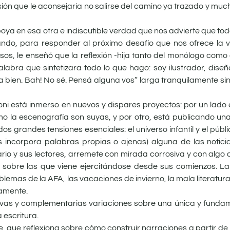
resión que le aconsejaría no salirse del camino ya trazado y m
ya en esa otra e indiscutible verdad que nos advierte que to
do, para responder al próximo desafío que nos ofrece la vi
rsos, le enseñó que la reflexión -hija tanto del monólogo como 
abra que sintetizara todo lo que hago: soy ilustrador, diseñad
aría bien. Bah! No sé. Pensá alguna vos” larga tranquilamente si
ni está inmerso en nuevos y dispares proyectos: por un lado 
mo la escenografía son suyas, y por otro, está publicando un
os grandes tensiones esenciales: el universo infantil y el públi
 incorpora palabras propias o ajenas) alguna de las notic
ario y sus lectores, arremete con mirada corrosiva y con algo d
ves sobre las que viene ejercitándose desde sus comienzos. L
lemas de la AFA, las vacaciones de invierno, la mala literatura
amente.
ivas y complementarias variaciones sobre una única y funda
 escritura.
 que reflexiona sobre cómo construir narraciones a partir de