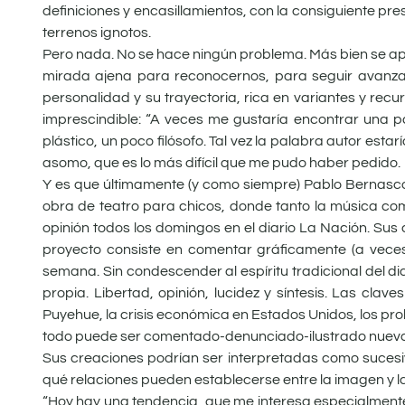
definiciones y encasillamientos, con la consiguiente p
terrenos ignotos.
Pero nada. No se hace ningún problema. Más bien se apo
mirada ajena para reconocernos, para seguir avanzan
personalidad y su trayectoria, rica en variantes y recu
imprescindible: “A veces me gustaría encontrar una pal
plástico, un poco filósofo. Tal vez la palabra autor est
asomo, que es lo más difícil que me pudo haber pedido.
Y es que últimamente (y como siempre) Pablo Bernasco
obra de teatro para chicos, donde tanto la música co
opinión todos los domingos en el diario La Nación. Sus d
proyecto consiste en comentar gráficamente (a veces
semana. Sin condescender al espíritu tradicional del di
propia. Libertad, opinión, lucidez y síntesis. Las cla
Puyehue, la crisis económica en Estados Unidos, los prob
todo puede ser comentado-denunciado-ilustrado nuev
Sus creaciones podrían ser interpretadas como suces
qué relaciones pueden establecerse entre la imagen y la
“Hoy hay una tendencia, que me interesa especialmente,