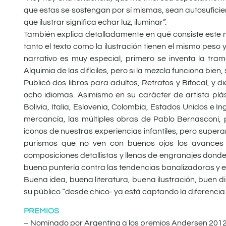
que estas se sostengan por sí mismas, sean autosuficient
que ilustrar significa echar luz, iluminar”.
También explica detalladamente en qué consiste este nu
tanto el texto como la ilustración tienen el mismo peso y 
narrativo es muy especial, primero se inventa la tram
Alquimia de las difíciles, pero si la mezcla funciona bien, 
Publicó dos libros para adultos, Retratos y Bifocal, y di
ocho idiomas. Asimismo en su carácter de artista plást
Bolivia, Italia, Eslovenia, Colombia, Estados Unidos e I
mercancía, las múltiples obras de Pablo Bernasconi,
iconos de nuestras experiencias infantiles, pero superan
purismos que no ven con buenos ojos los avances ex
composiciones detallistas y llenas de engranajes donde
buena puntería contra las tendencias banalizadoras y e
Buena idea, buena literatura, buena ilustración, buen 
su público “desde chico- ya está captando la diferencia.
PREMIOS
– Nominado por Argentina a los premios Andersen 2012 e