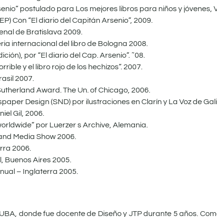
rsenio” postulado para Los mejores libros para niños y jóvenes,
P) Con “El diario del Capitán Arsenio”, 2009.
enal de Bratislava 2009.
ia internacional del libro de Bologna 2008.
ición), por “El diario del Cap. Arsenio”. ˜08.
rible y el libro rojo de los hechizos”. 2007.
rasil 2007.
 Sutherland Award. The Un. of Chicago, 2006.
paper Design (SND) por ilustraciones en Clarín y La Voz de Gali
el Gil, 2006.
 worldwide” por Luerzer s Archive, Alemania.
k and Media Show 2006.
rra 2006.
il, Buenos Aires 2005.
nual – Inglaterra 2005.
 UBA, donde fue docente de Diseño y JTP durante 5 años. Com