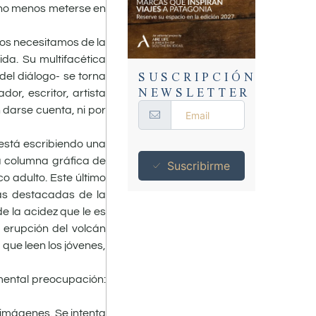
ucho menos meterse en
dos necesitamos de la
da. Su multifacética
SUSCRIPCIÓN
del diálogo- se torna
NEWSLETTER
or, escritor, artista
n darse cuenta, ni por
está escribiendo una
a columna gráfica de
Suscribirme
co adulto. Este último
ias destacadas de la
e la acidez que le es
a erupción del volcán
 que leen los jóvenes,
mental preocupación:
 imágenes. Se intenta