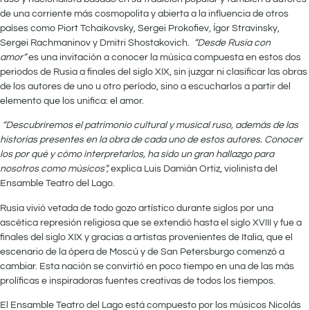
de una corriente más cosmopolita y abierta a la influencia de otros
países como Piort Tchaikovsky, Sergei Prokofiev, Ígor Stravinsky,
Sergei Rachmaninov y Dmitri Shostakovich.
“Desde Rusia con
amor”
es una invitación a conocer la música compuesta en estos dos
periodos de Rusia a finales del siglo XIX, sin juzgar ni clasificar las obras
de los autores de uno u otro período, sino a escucharlos a partir del
elemento que los unifica: el amor.
“Descubriremos el patrimonio cultural y musical ruso, además de las
historias presentes en la obra de cada uno de estos autores. Conocer
los por qué y cómo interpretarlos, ha sido un gran hallazgo para
nosotros como músicos”,
explica Luis Damián Ortiz, violinista del
Ensamble Teatro del Lago.
Rusia vivió vetada de todo gozo artístico durante siglos por una
ascética represión religiosa que se extendió hasta el siglo XVIII y fue a
finales del siglo XIX y gracias a artistas provenientes de Italia, que el
escenario de la ópera de Moscú y de San Petersburgo comenzó a
cambiar. Esta nación se convirtió en poco tiempo en una de las más
prolíficas e inspiradoras fuentes creativas de todos los tiempos.
El Ensamble Teatro del Lago está compuesto por los músicos Nicolás