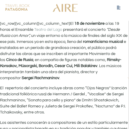
[vc_row][vc_column][vc_column_text]El
18 de noviembre
a las 19
horas el Ensamble
Teatro del Lago
presentará el concierto
“Desde
Rusia con Amor”,
un viaje entorno a la música de​ finales del siglo XIX de
ese país. Inmersos ya en esta época, llena del
romanticismo musical
e
instalados en un período de grandiosa creación, el público podrá
disfrutar las obras que se inscriben al importante Movimiento de
los
Cinco de Rusia
, en compañía de figuras notables como,
Rimsky-
Korsakov, Músorgski, Borodín, Cesar Cui, Mili Balakirev
. Los músicos
interpretarán también una obra del pianista, director y
compositor
Sergei Rachmaninov
.
El repertorio del concierto incluye ​obras como “Ojos Negros” (canción
tradicional folklórica rusa) de Hermann / Gerdel , “Vocalise” de Sergei
Rachmaninov, “Sonata para cello y piano” de Dmitri Shostakovich,
Suite del Ballet Romeo y Julieta de Sergei Prokofiev, “Nocturno” de P.I.
Tchaikovsky, entre otros.
Los asistentes conocerán a compositores de un estilo particularmente
ruso y nacionalista basado en su tradición popular y también a autores