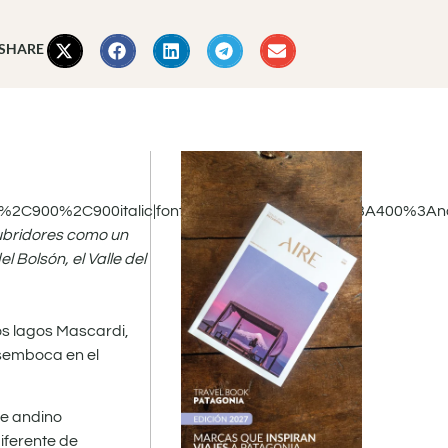
 SHARE
c%2C900%2C900italic|font_style:400%20regular%3A400%3An
ubridores como un
l Bolsón, el Valle del
los lagos Mascardi,
esemboca en el
ue andino
iferente de