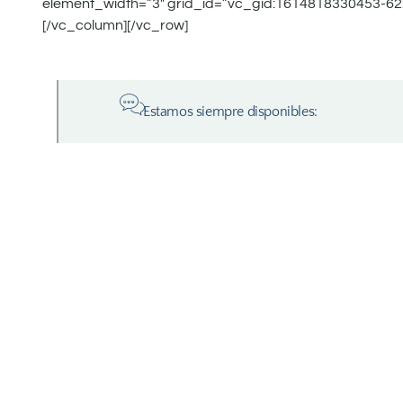
element_width=”3″ grid_id=”vc_gid:1614818330453-62
[/vc_column][/vc_row]
Estamos siempre disponibles: