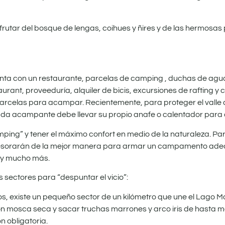
frutar del bosque de lengas, coihues y ñires y de las hermosas
nta con un restaurante, parcelas de camping , duchas de agua
urant, proveeduría, alquiler de bicis, excursiones de rafting y 
rcelas para acampar. Recientemente, para proteger el valle 
ada acampante debe llevar su propio anafe o calentador para 
amping” y tener el máximo confort en medio de la naturaleza. Pa
esorarán de la mejor manera para armar un campamento adec
s y mucho más.
 sectores para “despuntar el vicio”:
, existe un pequeño sector de un kilómetro que une el Lago M
 mosca seca y sacar truchas marrones y arco iris de hasta más 
n obligatoria.