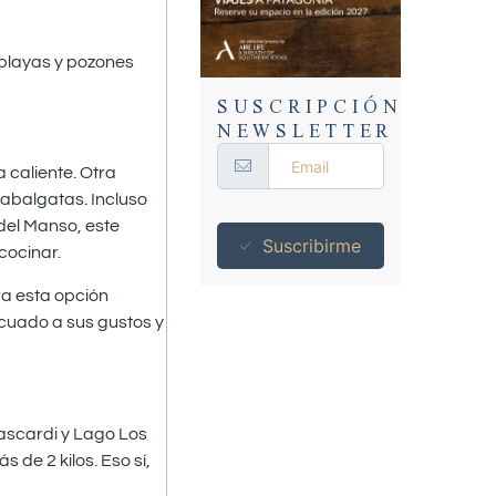
 playas y pozones
SUSCRIPCIÓN
NEWSLETTER
 caliente. Otra
cabalgatas. Incluso
del Manso, este
Suscribirme
cocinar.
ra esta opción
uado a sus gustos y
ascardi y Lago Los
de 2 kilos. Eso sí,