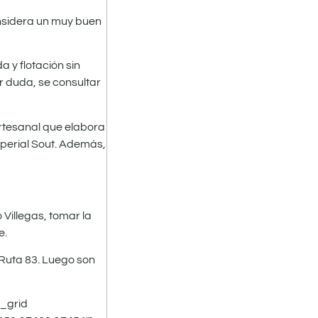
considera un muy buen
 y flotación sin
r duda, se consultar
artesanal que elabora
Imperial Sout. Además,
Villegas, tomar la
e.
a Ruta 83. Luego son
a_grid