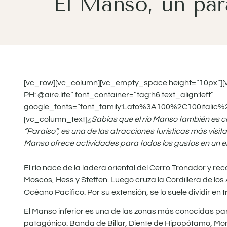
El Manso, un par
[vc_row][vc_column][vc_empty_space height=”10px”][v
PH: @aire.life” font_container=”tag:h6|text_align:left”
google_fonts=”font_family:Lato%3A100%2C100italic
[vc_column_text]
¿Sabías que el río Manso también es 
“Paraíso”, es una de las atracciones turísticas más visita
Manso ofrece actividades para todos los gustos en un e
El río nace de la ladera oriental del Cerro Tronador y re
Moscos, Hess y Steffen. Luego cruza la Cordillera de los
Océano Pacífico. Por su extensión, se lo suele dividir en
El Manso inferior es una de las zonas más conocidas pa
patagónico: Banda de Billar, Diente de Hipopótamo, Mo