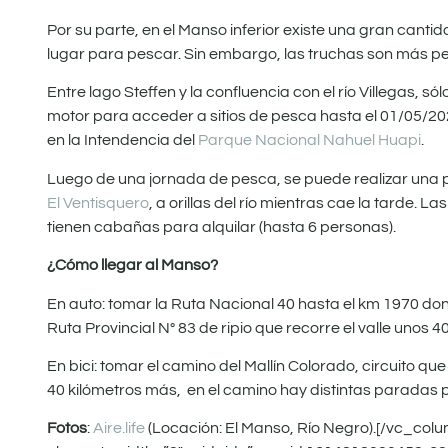
Por su parte, en el Manso inferior existe una gran canti
lugar para pescar. Sin embargo, las truchas son más pe
Entre lago Steffen y la confluencia con el río Villegas,
motor para acceder a sitios de pesca hasta el 01/05/2021
en la Intendencia del
Parque Nacional Nahuel Huapi
.
Luego de una jornada de pesca, se puede realizar una p
El Ventisquero
, a orillas del río mientras cae la tarde.
tienen cabañas para alquilar (hasta 6 personas).
¿Cómo llegar al Manso?
En auto: tomar la Ruta Nacional 40 hasta el km 1970 don
Ruta Provincial N° 83 de ripio que recorre el valle unos 4
En bici: tomar el camino del Mallín Colorado, circuito qu
40 kilómetros más, en el camino hay distintas paradas
Fotos
:
Aire.life
(Locación: El Manso, Río Negro).[/vc_co