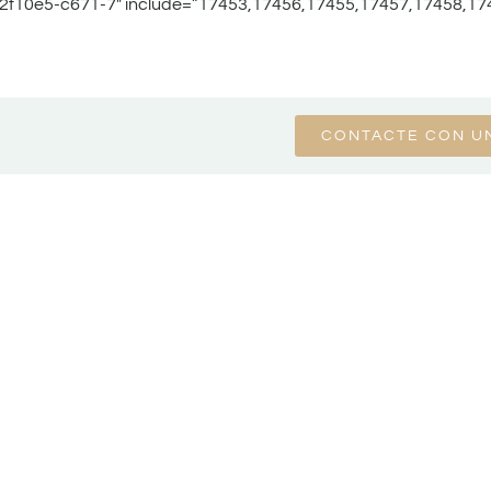
2f10e5-c671-7″ include=”17453,17456,17455,17457,17458,17
CONTACTE CON U