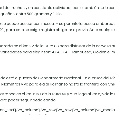
dad de truchas y en constante actividad, por lo también se lo 
queñas: entre 500 gramos y 1 kilo.
 sólo se puede pescar con mosca. Y se permite la pesca embarcada
, para esto se exige registro obligatorio previo. Ante cualquie
arada en el km 22 de la Ruta 83 para disfrutar de la cerveza 
 Las variedades para elegir son: APA, IPA, Frambuesa, Golden e 
de está el puesto de Gendarmería Nacional. En el cruce del Río 
0 kilómetros y va paralela al río Manso hasta la frontera con Chil
e arranca en el km 1961 de la Ruta 40 y que llega al km 5,6 de l
 para poder seguir pedaleando.
lumn_text][/vc_column][/vc_row][vc_row][vc_column][vc_medi