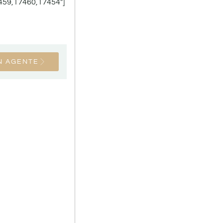
459,17460,17454″]
N AGENTE