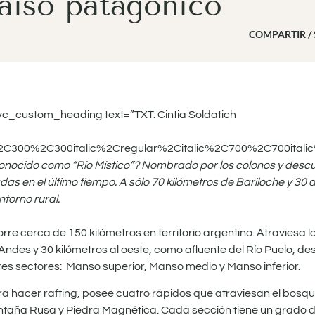
aíso patagónico
COMPARTIR /
c_custom_heading text=”TXT: Cintia Soldatich
%2C300%2C300italic%2Cregular%2Citalic%2C700%2C700itali
conocido como “Río Místico”? Nombrado por los colonos y desc
das en el último tiempo. A sólo 70 kilómetros de Bariloche y 30 de
ntorno rural.
corre cerca de 150 kilómetros en territorio argentino. Atraviesa 
 Andes y 30 kilómetros al oeste, como afluente del Río Puelo, d
 tres sectores: Manso superior, Manso medio y Manso inferior.
ra hacer rafting, posee cuatro rápidos que atraviesan el bosq
ntaña Rusa y Piedra Magnética. Cada sección tiene un grado d