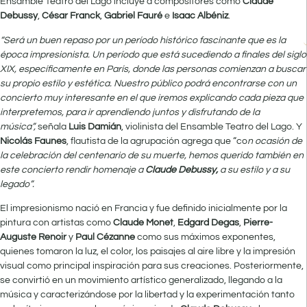
Ensamble Teatro del Lago incluye a compositores como
Claude
Debussy
,
César Franck
,
Gabriel Fauré
e
Isaac Albéniz
.
“Será un buen repaso por un período histórico fascinante que es la
época impresionista. Un período que está sucediendo a finales del siglo
XIX, específicamente en París, donde las personas comienzan a buscar
su propio estilo y estética. Nuestro público podrá encontrarse con un
concierto muy interesante en el que iremos explicando cada pieza que
interpretemos, para ir aprendiendo juntos y disfrutando de la
música”,
señala
Luis Damián
, violinista del Ensamble Teatro del Lago. Y
Nicolás Faunes
, flautista de la agrupación agrega que “co
n ocasión de
la celebración del centenario de su muerte, hemos querido también en
este concierto rendir homenaje a
Claude Debussy,
a su estilo y a su
legado”.
El impresionismo nació en Francia y fue definido inicialmente por la
pintura con artistas como
Claude Monet
,
Edgard Degas
,
Pierre-
Auguste Renoir
y
Paul Cézanne
como sus máximos exponentes,
quienes tomaron la luz, el color, los paisajes al aire libre y la impresión
visual como principal inspiración para sus creaciones. Posteriormente,
se convirtió en un movimiento artístico generalizado, llegando a la
música y caracterizándose por la libertad y la experimentación tanto