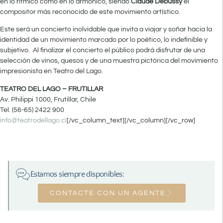
en lo rítmico como en lo armónico, siendo
Claude Debussy
el
compositor más reconocido de este movimiento artístico.
Este será un concierto inolvidable que invita a viajar y soñar hacia la
identidad de un movimiento marcado por lo poético, lo indefinible y
subjetivo. Al finalizar el concierto el público podrá disfrutar de una
selección de vinos, quesos y de una muestra pictórica del movimiento
impresionista en Teatro del Lago.
TEATRO DEL LAGO – FRUTILLAR
Av. Philippi 1000, Frutillar, Chile
Tel. (56-65) 2422 900
info@teatrodellago.cl
[/vc_column_text][/vc_column][/vc_row]
Estamos siempre disponibles:
CONTACTE CON UN AGENTE