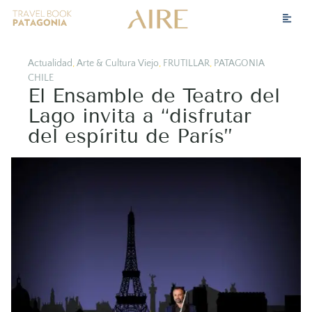
Actualidad
,
Arte & Cultura Viejo
,
FRUTILLAR
,
PATAGONIA
CHILE
El Ensamble de Teatro del
Lago invita a “disfrutar
del espíritu de París”