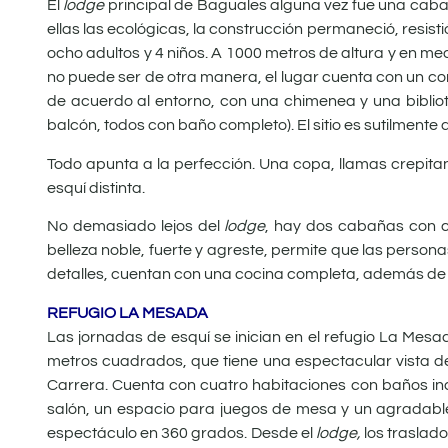
El
lodge
principal de Baguales alguna vez fue una caba
ellas las ecológicas, la construcción permaneció, resis
ocho adultos y 4 niños. A 1000 metros de altura y en medi
no puede ser de otra manera, el lugar cuenta con un co
de acuerdo al entorno, con una chimenea y una bibliote
balcón, todos con baño completo). El sitio es sutilmente
Todo apunta a la perfección. Una copa, llamas crepitan
esquí distinta.
No demasiado lejos del
lodge
, hay dos cabañas con c
belleza noble, fuerte y agreste, permite que las perso
detalles, cuentan con una cocina completa, además de o
REFUGIO LA MESADA
Las jornadas de esquí se inician en el refugio La M
metros cuadrados, que tiene una espectacular vista del 
Carrera. Cuenta con cuatro habitaciones con baños in
salón, un espacio para juegos de mesa y un agradable 
espectáculo en 360 grados. Desde el
lodge,
los traslado