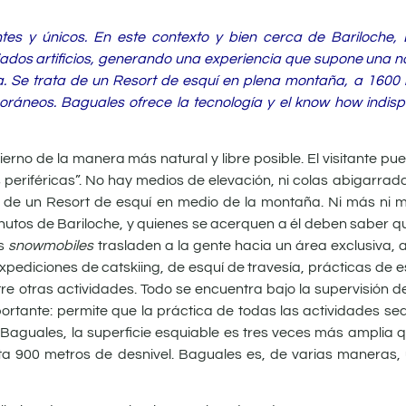
es y únicos. En este contexto y bien cerca de Bariloche, 
siados artificios, generando una experiencia que supone una 
za. Se trata de un Resort de esquí en plena montaña, a 1600 
ráneos. Baguales ofrece la tecnología y el know how indis
ierno de la manera más natural y libre posible. El visitante pu
eriféricas”. No hay medios de elevación, ni colas abigarrada
 de un Resort de esquí en medio de la montaña. Ni más ni 
inutos de Bariloche, y quienes se acerquen a él deben saber qu
s
snowmobiles
trasladen a la gente hacia un área exclusiva,
expediciones de catskiing, de esquí de travesía, prácticas de 
re otras actividades. Todo se encuentra bajo la supervisión d
portante: permite que la práctica de todas las actividades se
Baguales, la superficie esquiable es tres veces más amplia q
sta 900 metros de desnivel. Baguales es, de varias maneras