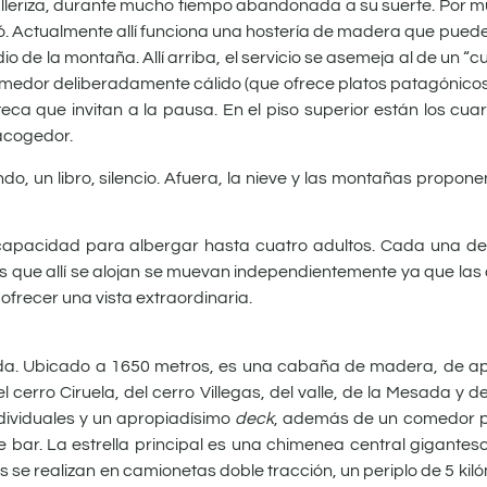
lleriza, durante mucho tiempo abandonada a su suerte. Por m
tió. Actualmente allí funciona una hostería de madera que puede
o de la montaña. Allí arriba, el servicio se asemeja al de un “c
medor deliberadamente cálido (que ofrece platos patagónicos)
ca que invitan a la pausa. En el piso superior están los cuar
 acogedor.
do, un libro, silencio. Afuera, la nieve y las montañas propon
apacidad para albergar hasta cuatro adultos. Cada una de
nas que allí se alojan se muevan independientemente ya que las
frecer una vista extraordinaria.
esada. Ubicado a 1650 metros, es una cabaña de madera, de
cerro Ciruela, del cerro Villegas, del valle, de la Mesada y de
dividuales y un apropiadísimo
deck
, además de un comedor p
bar. La estrella principal es una chimenea central gigantesc
s se realizan en camionetas doble tracción, un periplo de 5 kil