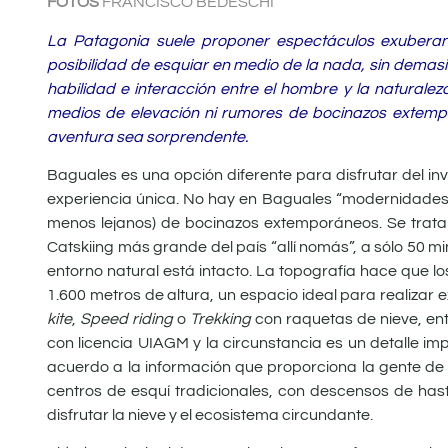
FOTOS
FRANCISCO BEDESCHI
La Patagonia suele proponer espectáculos exuberant
posibilidad de esquiar en medio de la nada, sin dema
habilidad e interacción entre el hombre y la naturale
medios de elevación ni rumores de bocinazos extempo
aventura sea sorprendente.
Baguales es una opción diferente para disfrutar del inv
experiencia única. No hay en Baguales “modernidades p
menos lejanos) de bocinazos extemporáneos. Se trata
Catskiing más grande del país “allí nomás”, a sólo 50 m
entorno natural está intacto. La topografía hace que lo
1.600 metros de altura, un espacio ideal para realizar 
kite
,
Speed riding
o
Trekking
con raquetas de nieve, ent
con licencia UIAGM y la circunstancia es un detalle im
acuerdo a la información que proporciona la gente de 
centros de esquí tradicionales, con descensos de ha
disfrutar la nieve y el ecosistema circundante.