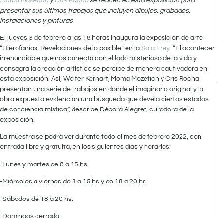
Moma Mozetich
y
Cris Rocha
se reúnen en esta exposición para
presentar sus últimos trabajos que incluyen dibujos, grabados,
instalaciones y pinturas.
El jueves 3 de febrero a las 18 horas inaugura la exposición de arte
“Hierofanías. Revelaciones de lo posible” en la
Sala Frey
. “El acontecer
irrenunciable que nos conecta con el lado misterioso de la vida y
consagra la creación artística se percibe de manera cautivadora en
esta exposición. Así, Walter Kerhart, Moma Mozetich y Cris Rocha
presentan una serie de trabajos en donde el imaginario original y la
obra expuesta evidencian una búsqueda que devela ciertos estados
de conciencia mística”, describe Débora Alegret, curadora de la
exposición.
La muestra se podrá ver durante todo el mes de febrero 2022, con
entrada libre y gratuita, en los siguientes días y horarios:
-Lunes y martes de 8 a 15 hs.
-Miércoles a viernes de 8 a 15 hs y de 18 a 20 hs.
-Sábados de 18 a 20 hs.
-Domingos cerrado.