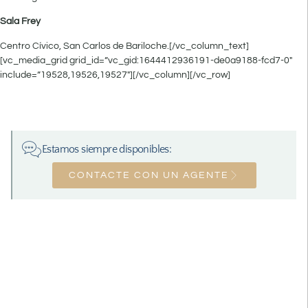
Sala Frey
Centro Cívico, San Carlos de Bariloche.[/vc_column_text]
[vc_media_grid grid_id=”vc_gid:1644412936191-de0a9188-fcd7-0″
include=”19528,19526,19527″][/vc_column][/vc_row]
Estamos siempre disponibles:
CONTACTE CON UN AGENTE