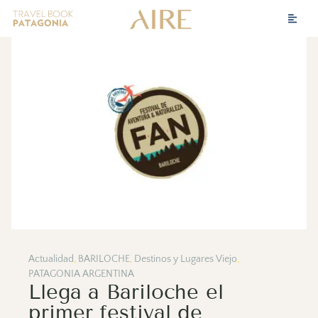
Actualidad
,
BARILOCHE
,
Destinos y Lugares Viejo
,
PATAGONIA ARGENTINA
Llega a Bariloche el
primer festival de