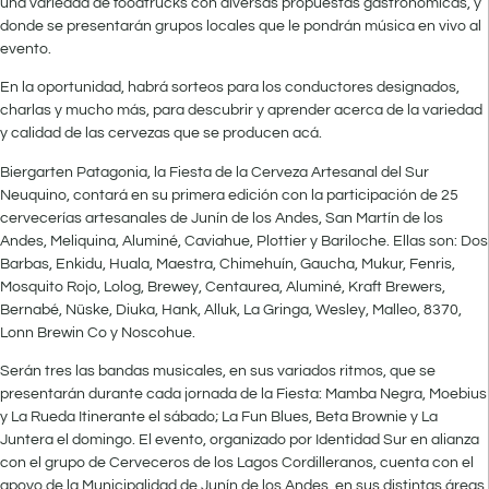
una variedad de foodtrucks con diversas propuestas gastronómicas, y
donde se presentarán grupos locales que le pondrán música en vivo al
evento.
En la oportunidad, habrá sorteos para los conductores designados,
charlas y mucho más, para descubrir y aprender acerca de la variedad
y calidad de las cervezas que se producen acá.
Biergarten Patagonia, la Fiesta de la Cerveza Artesanal del Sur
Neuquino, contará en su primera edición con la participación de 25
cervecerías artesanales de Junín de los Andes, San Martín de los
Andes, Meliquina, Aluminé, Caviahue, Plottier y Bariloche. Ellas son: Dos
Barbas, Enkidu, Huala, Maestra, Chimehuín, Gaucha, Mukur, Fenris,
Mosquito Rojo, Lolog, Brewey, Centaurea, Aluminé, Kraft Brewers,
Bernabé, Nüske, Diuka, Hank, Alluk, La Gringa, Wesley, Malleo, 8370,
Lonn Brewin Co y Noscohue.
Serán tres las bandas musicales, en sus variados ritmos, que se
presentarán durante cada jornada de la Fiesta: Mamba Negra, Moebius
y La Rueda Itinerante el sábado; La Fun Blues, Beta Brownie y La
Juntera el domingo. El evento, organizado por Identidad Sur en alianza
con el grupo de Cerveceros de los Lagos Cordilleranos, cuenta con el
apoyo de la Municipalidad de Junín de los Andes, en sus distintas áreas,