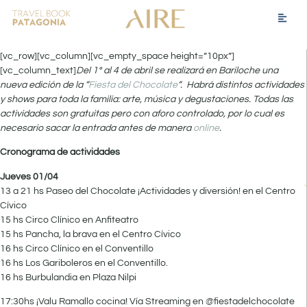
[vc_row][vc_column][vc_empty_space height=”10px”]
[vc_column_text]
Del 1º al 4 de abril se realizará en Bariloche una
nueva edición de la “
Fiesta del Chocolate
“. Habrá distintos actividades
y shows para toda la familia: arte, música y degustaciones. Todas las
actividades son gratuitas pero con aforo controlado, por lo cual es
necesario sacar la entrada antes de manera
online
.
Cronograma de actividades
Jueves 01/04
13 a 21 hs Paseo del Chocolate ¡Actividades y diversión! en el Centro
Cívico
15 hs Circo Clínico en Anfiteatro
15 hs Pancha, la brava en el Centro Cívico
16 hs Circo Clínico en el Conventillo
16 hs Los Gariboleros en el Conventillo.
16 hs Burbulandia en Plaza Nilpi
17:30hs ¡Valu Ramallo cocina! Vía Streaming en @fiestadelchocolate