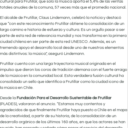
cultural para Frutillar, que solo la música aporta el 5,4% de las ventas
totales anuales de la comuna, 57 veces más que el promedio nacional.
El alcalde de Frutillar, Claus Lindemann, celebró la noticia y destacó
que “con este reconocimiento Frutillar obtiene la consolidación de un
largo camino e historia de esfuerzo y cultura. Es un orgullo pasar a ser
parte de esta red de relevancia mundial y nos transforma en la primera
ciudad chilena en ser parte de esta red UNESCO. Además, es un
tremendo apoyo el desarrollo local desde uno de nuestros elementos
más distintivos: la música”, aseguró Lindemann.
Frutillar cuenta con una larga trayectoria musical originada en el
impulso que dieron los coros de tradición alemana con el fuerte arraigo
de la música en la comunidad local. Esta verdadera fusión cultural ha
consolidado un sello que identifica a Frutillar como la ciudad icono de
la música en Chile.
Desde la
Fundación Para el Desarrollo Sustentable de Frutillar
(PLADES), valoraron el anuncio. “Estamos muy contentos y
agradecidos de que finalmente Frutillar haya puesto a Chile en el mapa
de la creatividad, a partir de su historia, de la consolidación de un
desarrollo orgánico de los últimos 160 años, en que los actores se han
reunido, han pensado y soñado cómo poner al servicio del desarrollo