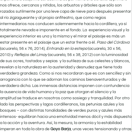
nos ofrece, cercanos y nítidos, los arbustos y árboles que sólo son
rozados sutilmente por una leve capa de nieve para después presentar
al río zigzagueante y al propio anfiteatro, que como regios
intermediarios nos conducen solemnemente hacia la cordillera, ya sí
totalmente nevada e imponente en el fondo. La experiencia visual y la
experiencia interior es una y la misma y el mirar el paisaje es más un
estar presente en el paisaje que un estar frente a él.
Paso del Córdova
(acuarela, 56 x 76, 2014),
Entrando en la estepa
(acuarela, 30 x 56,
2010) y
Reflejos del Limay
(acuarela, 56 x 38, 2012) con la luminosidad
de sus ocres, tostados y sepias y la sutileza de sus celestes y blancos,
revelan a la naturaleza en la austeridad y desnudez que tiene toda
verdadera grandeza. Como si nos recordaran que es con sencillez y sin
arrogancia con lo que se adornan los caminos bienaventurados y de
verdadera dicha. Las inmensas distancias imponen con contundencia
la ausencia de vida humana y la paz que otorgan el silencio y la
amplitud se traduce en nosotros como sosiego y tranquilidad. Por otro
lado las perspectivas y lagos cordilleranos, las petunias azules y los
bosques – con distintas tonalidades de verdes puros y azules más
intensos- equilibran hacia una emotividad menos dócil y más dispuesta
a la acción y la aventura. Así, la mesura, la armonía y la estabilidad
imperan en toda la obra de
Goyo Barja
, unas veces tensionando y otras