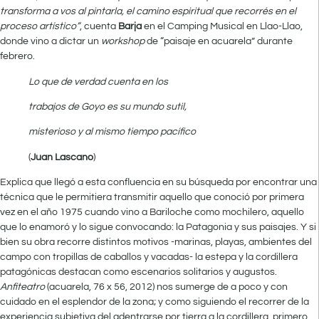
transforma a vos al pintarla, el camino espiritual que recorrés en el
proceso artístico”
, cuenta
Barja
en el Camping Musical en Llao-Llao,
donde vino a dictar un
workshop
de “paisaje en acuarela” durante
febrero.
Lo que de verdad cuenta en los
trabajos de Goyo es su mundo sutil,
misterioso y al mismo tiempo pacífico
(
Juan Lascano
)
Explica que llegó a esta confluencia en su búsqueda por encontrar una
técnica que le permitiera transmitir aquello que conoció por primera
vez en el año 1975 cuando vino a Bariloche como mochilero, aquello
que lo enamoró y lo sigue convocando: la Patagonia y sus paisajes. Y si
bien su obra recorre distintos motivos -marinas, playas, ambientes del
campo con tropillas de caballos y vacadas- la estepa y la cordillera
patagónicas destacan como escenarios solitarios y augustos.
Anfiteatro
(acuarela, 76 x 56, 2012) nos sumerge de a poco y con
cuidado en el esplendor de la zona; y como siguiendo el recorrer de la
experiencia subjetiva del adentrarse por tierra a la cordillera, primero