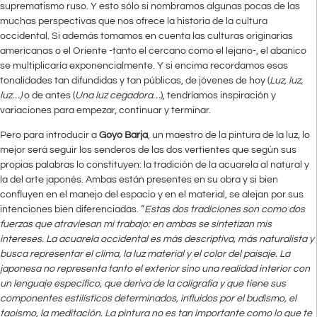
suprematismo ruso. Y esto sólo si nombramos algunas pocas de las
muchas perspectivas que nos ofrece la historia de la cultura
occidental. Si además tomamos en cuenta las culturas originarias
americanas o el Oriente -tanto el cercano como el lejano-, el abanico
se multiplicaría exponencialmente. Y si encima recordamos esas
tonalidades tan difundidas y tan públicas, de jóvenes de hoy (
Luz, luz,
luz…)
o de antes (
Una luz cegadora…
), tendríamos inspiración y
variaciones para empezar, continuar y terminar.
Pero para introducir a
Goyo Barja
, un maestro de la pintura de la luz, lo
mejor será seguir los senderos de las dos vertientes que según sus
propias palabras lo constituyen: la tradición de la acuarela al natural y
la del arte japonés. Ambas están presentes en su obra y si bien
confluyen en el manejo del espacio y en el material, se alejan por sus
intenciones bien diferenciadas. “
Estas dos tradiciones son como dos
fuerzas que atraviesan mi trabajo: en ambas se sintetizan mis
intereses. La acuarela occidental es más descriptiva, más naturalista y
busca representar el clima, la luz material y el color del paisaje. La
japonesa no representa tanto el exterior sino una realidad interior con
un lenguaje específico, que deriva de la caligrafía y que tiene sus
componentes estilísticos determinados, influidos por el budismo, el
taoismo, la meditación. La pintura no es tan importante como lo que te