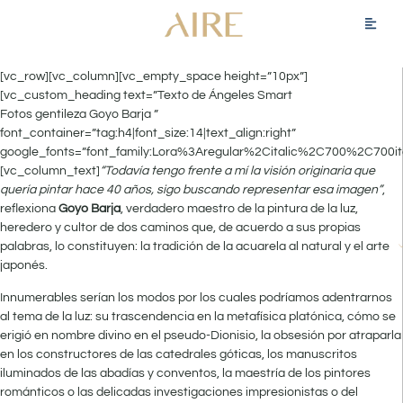
[vc_row][vc_column][vc_empty_space height=”10px”]
[vc_custom_heading text=”Texto de Ángeles Smart
Fotos gentileza Goyo Barja ”
font_container=”tag:h4|font_size:14|text_align:right”
google_fonts=”font_family:Lora%3Aregular%2Citalic%2C700%2C700it
[vc_column_text]
“Todavía tengo frente a mí la visión originaria que
quería pintar hace 40 años, sigo buscando representar esa imagen”
,
reflexiona
Goyo Barja
, verdadero maestro de la pintura de la luz,
heredero y cultor de dos caminos que, de acuerdo a sus propias
palabras, lo constituyen: la tradición de la acuarela al natural y el arte
japonés.
Innumerables serían los modos por los cuales podríamos adentrarnos
al tema de la luz: su trascendencia en la metafísica platónica, cómo se
erigió en nombre divino en el pseudo-Dionisio, la obsesión por atraparla
en los constructores de las catedrales góticas, los manuscritos
iluminados de las abadías y conventos, la maestría de los pintores
románticos o las delicadas investigaciones impresionistas o del