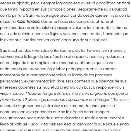
veces relajando, pero siempre logrando esa quietud y pacificación final
que tanto impacta en sus composiciones. Seguramente su asiduidad
con la pintura Sumi-e, que sigue practicando desde que se inició con la
maestra
Kazu Takeda
, derrama hacia sus acuarelas al natural
permitiendo que ya la palabra paisaje involucre los horizontes íntimos
de la vida anímica, con sus flujos y vaivenes constantes, haciendo que
lo exterior e interior converjan en cada una de sus pinturas.
Sus muchas idas y venidas a Bariloche a dictar talleres, seminarios y
workshops
a lo largo de los años han afianzado vínculos y redes que
están dejando una amplia estela por estas latitudes que se ve
enriquecida por su vocación y labor pedagógica; en ellos ofrece
momentos de investigación técnica, cuidado de los procesos
personales y experimentación libre. Nos confiesa que además de sus
intereses docentes su inquietud creativa aún busca responder a un
viejo impulso:
“Todavía tengo frente a mí la visión originaria que quería
pintar hace 40 años, sigo buscando representar esa imagen”.
Tal vez el
deseo de regresar una y otra vez a ese momento primigenio se
confunda con la experiencia que se le ofreció como imagen
deslumbrante hace más de cuatro décadas cuando con su mochila
llegó al Nahuel Huapi. Y tal vez sea ésa la razón por la que sigue siendo
un peregrino que continúa viniendo de paso, siempre en auto para