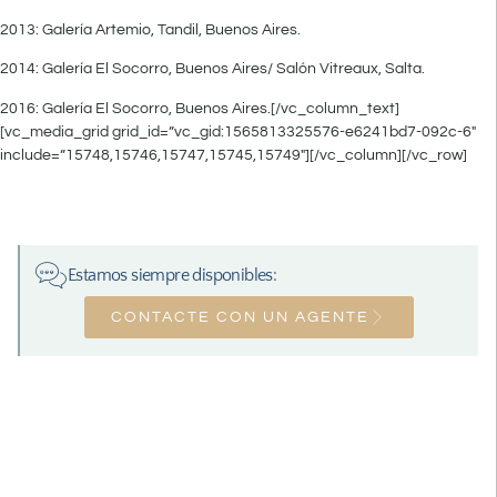
2013: Galería Artemio, Tandil, Buenos Aires.
2014: Galería El Socorro, Buenos Aires/ Salón Vitreaux, Salta.
2016: Galería El Socorro, Buenos Aires.[/vc_column_text]
[vc_media_grid grid_id=”vc_gid:1565813325576-e6241bd7-092c-6″
include=”15748,15746,15747,15745,15749″][/vc_column][/vc_row]
Estamos siempre disponibles:
CONTACTE CON UN AGENTE