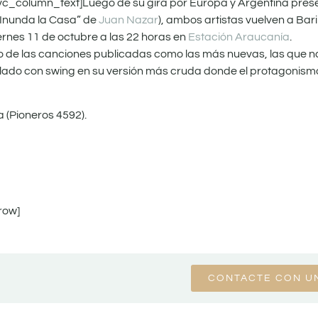
c_column_text]Luego de su gira por Europa y Argentina pres
“Inunda la Casa” de
Juan Nazar
), ambos artistas vuelven a Bar
iernes 11 de octubre a las 22 horas en
Estación Araucanía
.
o de las canciones publicadas como las más nuevas, las que n
calado con swing en su versión más cruda donde el protagonism
 (Pioneros 4592).
row]
CONTACTE CON U