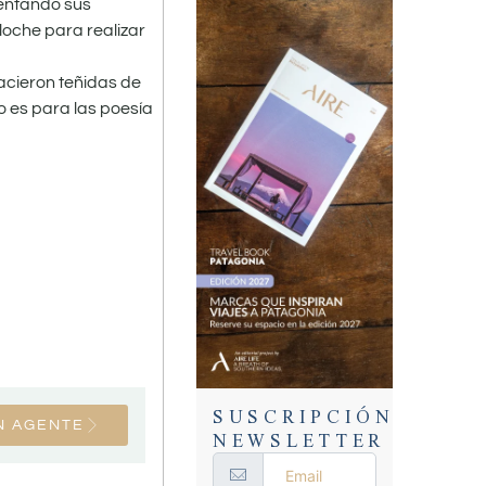
entando sus
iloche para realizar
acieron teñidas de
o es para las poesía
SUSCRIPCIÓN
N AGENTE
NEWSLETTER