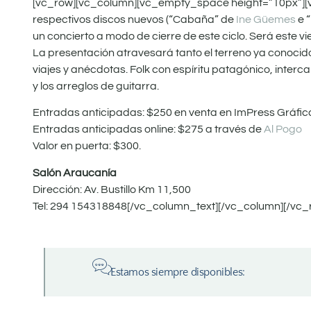
[vc_row][vc_column][vc_empty_space height=”10px”][v
respectivos discos nuevos (“Cabaña” de
Ine Güemes
e 
un concierto a modo de cierre de este ciclo. Será este v
La presentación atravesará tanto el terreno ya conocid
viajes y anécdotas. Folk con espíritu patagónico, inter
y los arreglos de guitarra.
Entradas anticipadas: $250 en venta en ImPress Gráfica
Entradas anticipadas online: $275 a través de
Al Pogo
Valor en puerta: $300.
Salón Araucanía
Dirección: Av. Bustillo Km 11,500
Tel: 294 154318848[/vc_column_text][/vc_column][/vc_
Estamos siempre disponibles: