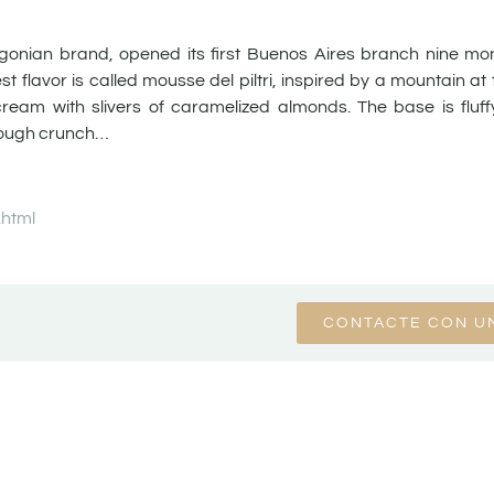
gonian brand, opened its first Buenos Aires branch nine m
st flavor is called mousse del piltri, inspired by a mountain at
e cream with slivers of caramelized almonds. The base is flu
enough crunch…
.html
CONTACTE CON U