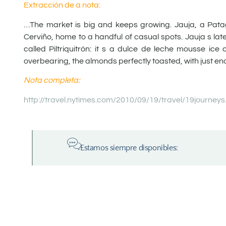
Extracción de a nota:
…The market is big and keeps growing. Jauja, a Pata
Cerviño, home to a handful of casual spots. Jauja s late
called Piltriquitrón: it s a dulce de leche mousse ic
overbearing, the almonds perfectly toasted, with just 
Nota completa:
http://travel.nytimes.com/2010/09/19/travel/19journeys
Estamos siempre disponibles: