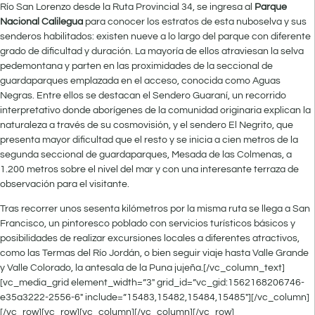
Río San Lorenzo desde la Ruta Provincial 34, se ingresa al
Parque
Nacional Calilegua
para conocer los estratos de esta nuboselva y sus
senderos habilitados: existen nueve a lo largo del parque con diferente
grado de dificultad y duración. La mayoría de ellos atraviesan la selva
pedemontana y parten en las proximidades de la seccional de
guardaparques emplazada en el acceso, conocida como Aguas
Negras. Entre ellos se destacan el Sendero Guaraní, un recorrido
interpretativo donde aborígenes de la comunidad originaria explican la
naturaleza a través de su cosmovisión, y el sendero El Negrito, que
presenta mayor dificultad que el resto y se inicia a cien metros de la
segunda seccional de guardaparques, Mesada de las Colmenas, a
1.200 metros sobre el nivel del mar y con una interesante terraza de
observación para el visitante.
Tras recorrer unos sesenta kilómetros por la misma ruta se llega a San
Francisco, un pintoresco poblado con servicios turísticos básicos y
posibilidades de realizar excursiones locales a diferentes atractivos,
como las Termas del Río Jordán, o bien seguir viaje hasta Valle Grande
y Valle Colorado, la antesala de la Puna jujeña.[/vc_column_text]
[vc_media_grid element_width=”3″ grid_id=”vc_gid:1562168206746-
e35a3222-2556-6″ include=”15483,15482,15484,15485″][/vc_column]
[/vc_row][vc_row][vc_column][/vc_column][/vc_row]