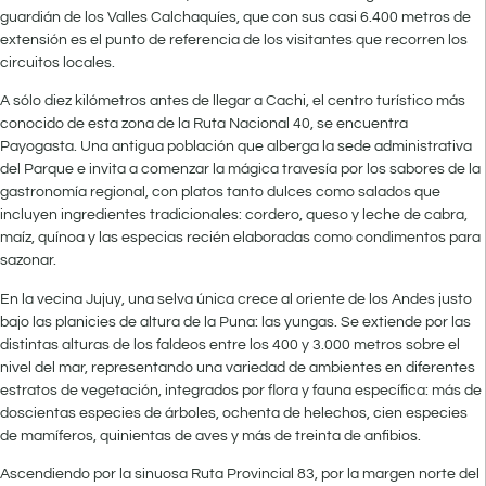
guardián de los Valles Calchaquíes, que con sus casi 6.400 metros de
extensión es el punto de referencia de los visitantes que recorren los
circuitos locales.
A sólo diez kilómetros antes de llegar a Cachi, el centro turístico más
conocido de esta zona de la Ruta Nacional 40, se encuentra
Payogasta. Una antigua población que alberga la sede administrativa
del Parque e invita a comenzar la mágica travesía por los sabores de la
gastronomía regional, con platos tanto dulces como salados que
incluyen ingredientes tradicionales: cordero, queso y leche de cabra,
maíz, quínoa y las especias recién elaboradas como condimentos para
sazonar.
En la vecina Jujuy, una selva única crece al oriente de los Andes justo
bajo las planicies de altura de la Puna: las yungas. Se extiende por las
distintas alturas de los faldeos entre los 400 y 3.000 metros sobre el
nivel del mar, representando una variedad de ambientes en diferentes
estratos de vegetación, integrados por flora y fauna específica: más de
doscientas especies de árboles, ochenta de helechos, cien especies
de mamíferos, quinientas de aves y más de treinta de anfibios.
Ascendiendo por la sinuosa Ruta Provincial 83, por la margen norte del