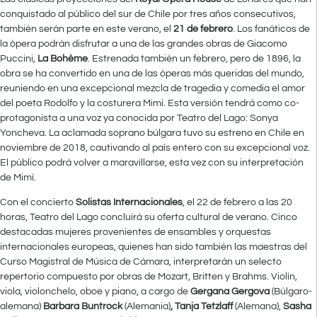
conquistado al público del sur de Chile por tres años consecutivos,
también serán parte en este verano, el
21 de febrero
. Los fanáticos de
la ópera podrán disfrutar a una de las grandes obras de Giacomo
Puccini,
La Bohème
. Estrenada también un febrero, pero de 1896, la
obra se ha convertido en una de las óperas más queridas del mundo,
reuniendo en una excepcional mezcla de tragedia y comedia el amor
del poeta Rodolfo y la costurera Mimì. Esta versión tendrá como co-
protagonista a una voz ya conocida por Teatro del Lago: Sonya
Yoncheva. La aclamada soprano búlgara tuvo su estreno en Chile en
noviembre de 2018, cautivando al país entero con su excepcional voz.
El público podrá volver a maravillarse, esta vez con su interpretación
de Mimì.
Con el concierto
Solistas Internacionales
, el 22 de febrero a las 20
horas, Teatro del Lago concluirá su oferta cultural de verano. Cinco
destacadas mujeres provenientes de ensambles y orquestas
internacionales europeas, quienes han sido también las maestras del
Curso Magistral de Música de Cámara, interpretarán un selecto
repertorio compuesto por obras de Mozart, Britten y Brahms. Violín,
viola, violonchelo, oboe y piano, a cargo de
Gergana Gergova
(Búlgaro-
alemana)
Barbara Buntrock
(Alemania)
, Tanja Tetzlaff
(Alemana),
Sasha