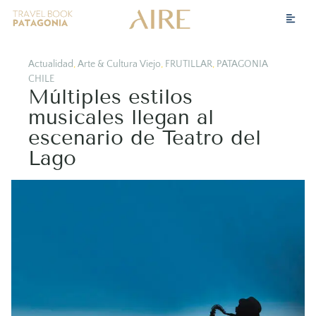
Actualidad
,
Arte & Cultura Viejo
,
FRUTILLAR
,
PATAGONIA
CHILE
Múltiples estilos
musicales llegan al
escenario de Teatro del
Lago