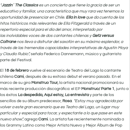
“
Jazzin´ The Classics
es un concierto que tiene la gracia de ser un
educativo y familiar, una característica que muy rara vez tenemos la
oportunidad de presenciar en Chile.
Ella in love
que da cuenta de los
hitos históricos más relevantes de Ella Fitzgerald a través de un
repertorio especial para el día del amor, interpretado por
las inolvidables voces de dos cantantes chilenas y
Getz versus
Coltrane
nos lleva a disfrutar del saxofón en su máximo esplendor, a
través de las tremendas capacidades interpretativas de Agustín Moya
y Claudio Rubio”,
señala Federico Dannemann, músico y guitarrista
parte del Festival.
El
18 de febrero
vuelve al escenario de Teatro del Lago la cantante
chilena
Cami
, después de su exitoso debut el verano pasado. En el
marco de su gira
Monstruo Tour,
la artista nacional promocionará su
más reciente producción discográfica: el EP
Monstruo/ Parte 1
, junto a
los éxitos
La despedida, Aquí estoy, La entrevista
y parte de los
sencillos de su álbum predecesor,
Rosa
.
“Estoy muy agradecida por
volver a este gran escenario que es Teatro del Lago, un lugar muy
particular y especial para tocar, y expectante a lo que pase en este
nuevo show”,
agrega
Cami
. La artista
fue recientemente nominada a
los Grammy Latino como Mejor Artista Nuevo y Mejor Álbum de Pop