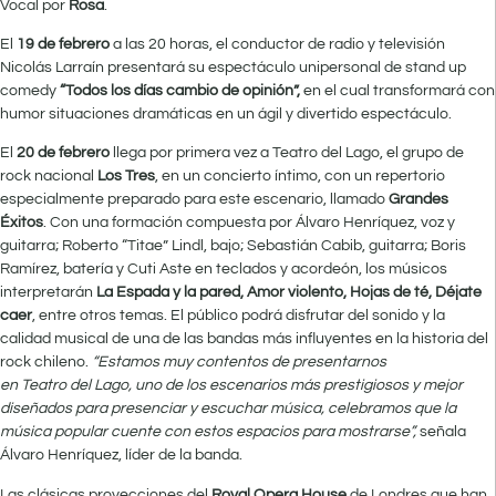
Vocal por
Rosa
.
El
19 de febrero
a las 20 horas, el conductor de radio y televisión
Nicolás Larraín presentará su espectáculo unipersonal de stand up
comedy
“Todos los días cambio de opinión”,
en el cual transformará con
humor situaciones dramáticas en un ágil y divertido espectáculo.
El
20 de febrero
llega por primera vez a Teatro del Lago, el grupo de
rock nacional
Los Tres
, en un concierto íntimo, con un repertorio
especialmente preparado para este escenario, llamado
Grandes
Éxitos
. Con una formación compuesta por Álvaro Henríquez, voz y
guitarra; Roberto “Titae” Lindl, bajo; Sebastián Cabib, guitarra; Boris
Ramírez, batería y Cuti Aste en teclados y acordeón, los músicos
interpretarán
La Espada y la pared, Amor violento, Hojas de té, Déjate
caer
, entre otros temas. El público podrá disfrutar del sonido y la
calidad musical de una de las bandas más influyentes en la historia del
rock chileno.
“Estamos muy contentos de presentarnos
en Teatro del Lago, uno de los escenarios más prestigiosos y mejor
diseñados para presenciar y escuchar música, celebramos que la
música popular cuente con estos espacios para mostrarse”,
señala
Álvaro Henríquez, líder de la banda.
Las clásicas proyecciones del
Royal Opera House
de Londres que han