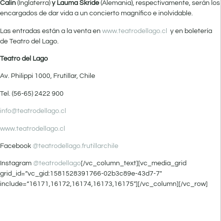
Calin
(Inglaterra)
y Lauma Skride
(Alemania), respectivamente,
serán los
encargados de dar vida a un concierto magnífico e inolvidable.
Las entradas están a la venta en
www.teatrodellago.cl
y en boletería
de Teatro del Lago.
Teatro del Lago
Av. Philippi 1000, Frutillar, Chile
Tel. (56-65) 2422 900
info@teatrodellago.cl
www.teatrodellago.cl
Facebook
@teatrodellago.frutillarchile
Instagram
@teatrodellago
[/vc_column_text][vc_media_grid
grid_id=”vc_gid:1581528391766-02b3c89e-43d7-7″
include=”16171,16172,16174,16173,16175″][/vc_column][/vc_row]