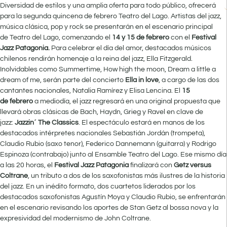
Diversidad de estilos y una amplia oferta para todo público, ofrecerá
para la segunda quincena de febrero Teatro del Lago. Artistas del jazz,
música clásica, pop y rock se presentarán en el escenario principal
de Teatro del Lago, comenzando el
14 y 15 de febrero
con el
Festival
Jazz Patagonia.
Para celebrar el día del amor, destacados músicos
chilenos rendirán homenaje a la reina del jazz, Ella Fitzgerald.
Inolvidables como Summertime, How high the moon, Dream a little a
dream of me, serán parte del concierto
Ella in love
, a cargo de las dos
cantantes nacionales, Natalia Ramírez y Elisa Lencina. El
15
de febrero
a mediodía, el jazz regresará en una original propuesta que
llevará obras clásicas de Bach, Haydn, Grieg y Ravel en clave de
jazz:
Jazzin´ The Classics
. El espectáculo estará en manos de los
destacados intérpretes nacionales Sebastián Jordán (trompeta),
Claudio Rubio (saxo tenor), Federico Dannemann (guitarra) y Rodrigo
Espinoza (contrabajo) junto al Ensamble Teatro del Lago. Ese mismo día
a las 20 horas, el
Festival Jazz Patagonia
finalizará con
Getz versus
Coltrane
, un tributo a dos de los saxofonistas más ilustres de la historia
del jazz. En un inédito formato, dos cuartetos liderados por los
destacados saxofonistas Agustín Moya y Claudio Rubio, se enfrentarán
en el escenario revisando los aportes de Stan Getz al bossa nova y la
expresividad del modernismo de John Coltrane.