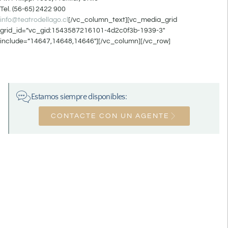
Tel. (56-65) 2422 900
info@teatrodellago.cl
[/vc_column_text][vc_media_grid
grid_id=”vc_gid:1543587216101-4d2c0f3b-1939-3″
include=”14647,14648,14646″][/vc_column][/vc_row]
Estamos siempre disponibles:
CONTACTE CON UN AGENTE