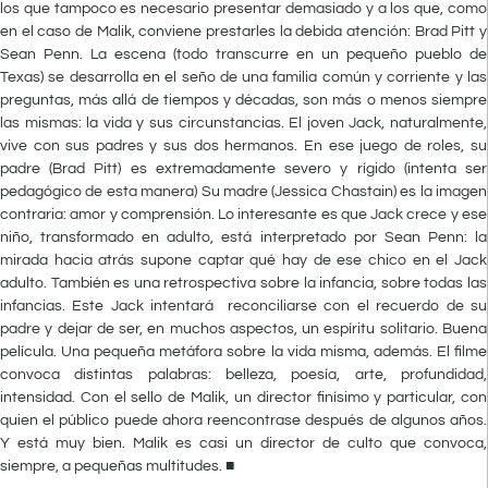
los que tampoco es necesario presentar demasiado y a los que, como
en el caso de Malik, conviene prestarles la debida atención: Brad Pitt y
Sean Penn. La escena (todo transcurre en un pequeño pueblo de
Texas) se desarrolla en el seño de una familia común y corriente y las
preguntas, más allá de tiempos y décadas, son más o menos siempre
las mismas: la vida y sus circunstancias. El joven Jack, naturalmente,
vive con sus padres y sus dos hermanos. En ese juego de roles, su
padre (Brad Pitt) es extremadamente severo y rígido (intenta ser
pedagógico de esta manera) Su madre (Jessica Chastain) es la imagen
contraria: amor y comprensión. Lo interesante es que Jack crece y ese
niño, transformado en adulto, está interpretado por Sean Penn: la
mirada hacia atrás supone captar qué hay de ese chico en el Jack
adulto. También es una retrospectiva sobre la infancia, sobre todas las
infancias. Este Jack intentará reconciliarse con el recuerdo de su
padre y dejar de ser, en muchos aspectos, un espíritu solitario. Buena
película. Una pequeña metáfora sobre la vida misma, además. El filme
convoca distintas palabras: belleza, poesía, arte, profundidad,
intensidad. Con el sello de Malik, un director finísimo y particular, con
quien el público puede ahora reencontrase después de algunos años.
Y está muy bien. Malik es casi un director de culto que convoca,
siempre, a pequeñas multitudes. ■