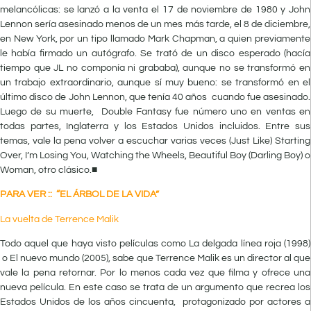
melancólicas: se lanzó a la venta el 17 de noviembre de 1980 y John
Lennon sería asesinado menos de un mes más tarde, el 8 de diciembre,
en New York, por un tipo llamado Mark Chapman, a quien previamente
le había firmado un autógrafo. Se trató de un disco esperado (hacía
tiempo que JL no componía ni grababa), aunque no se transformó en
un trabajo extraordinario, aunque sí muy bueno: se transformó en el
último disco de John Lennon, que tenía 40 años cuando fue asesinado.
Luego de su muerte, Double Fantasy fue número uno en ventas en
todas partes, Inglaterra y los Estados Unidos incluidos. Entre sus
temas, vale la pena volver a escuchar varias veces (Just Like) Starting
Over, I’m Losing You, Watching the Wheels, Beautiful Boy (Darling Boy) o
Woman, otro clásico.■
PARA VER :: “EL ÁRBOL DE LA VIDA”
La vuelta de Terrence Malik
Todo aquel que haya visto películas como La delgada línea roja (1998)
o El nuevo mundo (2005), sabe que Terrence Malik es un director al que
vale la pena retornar. Por lo menos cada vez que filma y ofrece una
nueva película. En este caso se trata de un argumento que recrea los
Estados Unidos de los años cincuenta, protagonizado por actores a