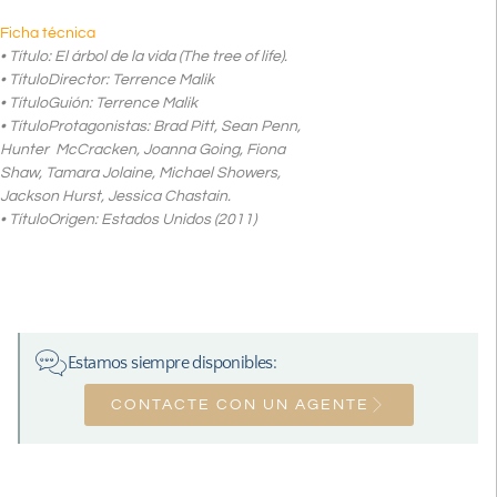
Ficha técnica
• Título: El árbol de la vida (The tree of life).
• TítuloDirector: Terrence Malik
• TítuloGuión: Terrence Malik
• TítuloProtagonistas: Brad Pitt, Sean Penn,
Hunter McCracken, Joanna Going, Fiona
Shaw, Tamara Jolaine, Michael Showers,
Jackson Hurst, Jessica Chastain.
• TítuloOrigen: Estados Unidos (2011)
Estamos siempre disponibles:
CONTACTE CON UN AGENTE