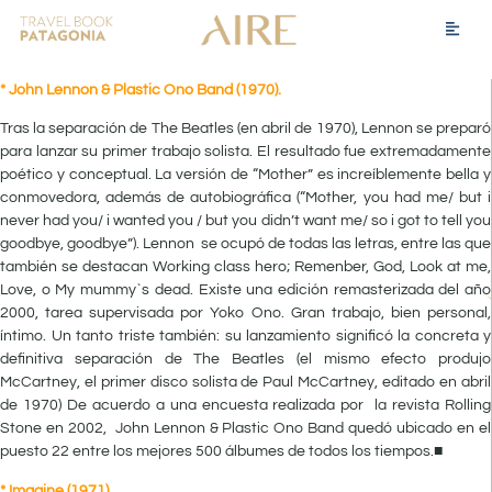
* John Lennon & Plastic Ono Band (1970).
Tras la separación de The Beatles (en abril de 1970), Lennon se preparó
para lanzar su primer trabajo solista. El resultado fue extremadamente
poético y conceptual. La versión de “Mother” es increíblemente bella y
conmovedora, además de autobiográfica (“Mother, you had me/ but i
never had you/ i wanted you / but you didn’t want me/ so i got to tell you
goodbye, goodbye”). Lennon se ocupó de todas las letras, entre las que
también se destacan Working class hero; Remenber, God, Look at me,
Love, o My mummy`s dead. Existe una edición remasterizada del año
2000, tarea supervisada por Yoko Ono. Gran trabajo, bien personal,
íntimo. Un tanto triste también: su lanzamiento significó la concreta y
definitiva separación de The Beatles (el mismo efecto produjo
McCartney, el primer disco solista de Paul McCartney, editado en abril
de 1970) De acuerdo a una encuesta realizada por la revista Rolling
Stone en 2002, John Lennon & Plastic Ono Band quedó ubicado en el
puesto 22 entre los mejores 500 álbumes de todos los tiempos.■
* Imagine (1971).