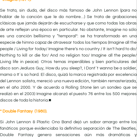
Se trata, sin duda, del disco más famoso de John Lennon (para no
hablar de la canción que le da nombre…) Se trata de grabaciones
clásicas que jamás dejarán de escucharse y que como todas las obras
de arte reflejan una época en particular. No obstante, Imagine no sólo
es una canción bellísima y “temporal”: se ha transformado en una
especie de himno capaz de atravesar todos los tiempos (Imagine all the
people / Living for today/ Imagine there’s no country / It isn’t hard to do/
Nothing to kill or die for/ And no religion too/ Imagine all the people/
Living life in peace). Otros temas imperdibles y bien particulares del
disco son Jealuos Guy, How du you sleep?, I Dont´t wanna be a soldier,
mama o It´s so hard. El disco, quizá la marca registrada por excelencia
del Lennon solista, mereció una nueva edición, también remasterizada,
en el año 2000. Y de acuerdo a Rolling Stone (en un sondeo que se
realizó en el 2003) Imagine alcanzó el puesto 76 entre los 500 mejores
discos de toda la historia.■
* Double Fantasy (1980).
Si John Lennon & Plastic Ono Band dejó un sabor amargo entre los
fanáticos porque evidenciaba la definitiva separación de The Beatles,
Double Fantasy genera sensaciones aún más dramáticas y