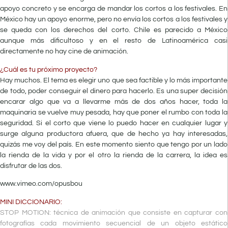
apoyo concreto y se encarga de mandar los cortos a los festivales. En
México hay un apoyo enorme, pero no envía los cortos a los festivales y
se queda con los derechos del corto. Chile es parecido a México
aunque más dificultoso y en el resto de Latinoamérica casi
directamente no hay cine de animación.
¿Cuál es tu próximo proyecto?
Hay muchos. El tema es elegir uno que sea factible y lo más importante
de todo, poder conseguir el dinero para hacerlo. Es una super decisión
encarar algo que va a llevarme más de dos años hacer, toda la
maquinaria se vuelve muy pesada, hay que poner el rumbo con toda la
seguridad. Si el corto que viene lo puedo hacer en cualquier lugar y
surge alguna productora afuera, que de hecho ya hay interesadas,
quizás me voy del país. En este momento siento que tengo por un lado
la rienda de la vida y por el otro la rienda de la carrera, la idea es
disfrutar de las dos.
www.vimeo.com/opusbou
MINI DICCIONARIO:
STOP MOTION: técnica de animación que consiste en capturar con
fotografías cada movimiento secuencial de un objeto estático