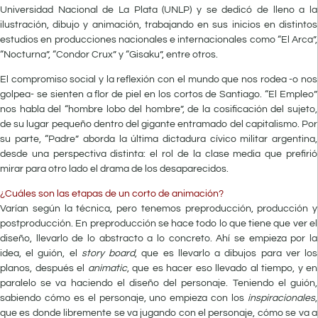
Universidad Nacional de La Plata (UNLP) y se dedicó de lleno a la
ilustración, dibujo y animación, trabajando en sus inicios en distintos
estudios en producciones nacionales e internacionales como “El Arca”,
“Nocturna”, “Condor Crux” y “Gisaku”, entre otros.
El compromiso social y la reflexión con el mundo que nos rodea -o nos
golpea- se sienten a flor de piel en los cortos de Santiago. “El Empleo”
nos habla del “hombre lobo del hombre”, de la cosificación del sujeto,
de su lugar pequeño dentro del gigante entramado del capitalismo. Por
su parte, “Padre” aborda la última dictadura cívico militar argentina,
desde una perspectiva distinta: el rol de la clase media que prefirió
mirar para otro lado el drama de los desaparecidos.
¿Cuáles son las etapas de un corto de animación?
Varían según la técnica, pero tenemos preproducción, producción y
postproducción. En preproducción se hace todo lo que tiene que ver el
diseño, llevarlo de lo abstracto a lo concreto. Ahí se empieza por la
idea, el guión, el
story board
, que es llevarlo a dibujos para ver los
planos, después el
animatic
, que es hacer eso llevado al tiempo, y en
paralelo se va haciendo el diseño del personaje. Teniendo el guión,
sabiendo cómo es el personaje, uno empieza con los
inspiracionales
,
que es donde libremente se va jugando con el personaje, cómo se va a