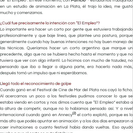
de “El Empleo”. En ese momento, con
Patricio
estábamos trabajando
en un estudio de animación en La Plata, él trajo la idea, me gustó
mucho y comenzamos.
¿Cuál fue precisamente la intención con “El Empleo”?
Lo importante era hacer un corto por gente que estuviera trabajando
profesionalmente y que baje línea, que plantee una postura, porque
generalmente cuando hay buenas intenciones no hay buen manejo de
las técnicas. Queríamos hacer un corto argentino que marque un
precedente, algo que no se hubiera hecho hasta el momento y que no
tuviera que ver con algo infantil. Lo hicimos con mucho de tozudez, no
pensando que iba a llegar a alguna parte, era hacerlo nada más,
después tomó un impulso que ni esperábamos.
Llegó todo el reconocimiento de golpe
Cuando ganó en el Festival de Cine de Mar del Plata nos cayó la ficha.
Al acercarnos un poco a los festivales pudimos conocer lo que se
estaba viendo en cortos y nos dimos cuenta que “El Empleo” estaba a
la altura de competir, aunque no lo habíamos pensado así. Y a nivel
(2)
internacional cuando ganó en Annecy
el corto explotó, porque es lo
más alto que podés apuntar en animación y a los dos días empezaron a
caer invitaciones a cuanto festival había dando vueltas. Eso ayudó