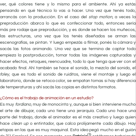
ver, qué colores tiene y lo mismo para el ambiente. Ahí ya estás
pensando en qué técnica lo vas a hacer. Una vez que tenés todo,
arrancás con la producción. En el caso del
stop motion
, a veces la
preproducción abarca lo que es confeccionar todo, entonces sería
más pre rodaje que preproducción, y es donde se hacen los muñecos,
las estructuras, una vez que los tenés diseñados se arman las
escenografías, se pintan. Y luego empezás a filmar, ponés la cámara y
sacás las fotos animando. Una vez que se termina de captar todo
empieza la postproducción, tomar todas las imágenes capturadas y
hacer efectos, retoques, reencuadre, todo lo que tenga que ver con el
acabado final. Ahí también se hace el sonido, la mezcla del sonido, el
foley
, que es todo el sonido de ruiditos, viene el montaje y luego el
laboratorio, donde se retoca color, se empatan tomas si hay diferencia
de temperaturas y ahí sacás las copias en distintos formatos.
¿Cómo es el trabajo de animación en un estudio?
Es muy
fordiano
, muy de monocinta y, aunque si bien interviene mucho
el arte de dibujar, cada uno tiene una jerarquía. Cada uno hace una
parte del trabajo, donde el animador es el más creativo y luego quien
hace
clean up
o entintador, que calca prolijamente cada dibujo. Hay
etapas en las que es muy maquinal. Esta idea pegó mucho en el guión
(1)