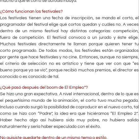
mucho a que el corto se autodistribuya.
¿Cómo funcionan los festivales?
Los festivales tienen una fecha de inscripción, se manda el corto, el
programador del festival elige qué cortos quedan y cuáles no. A veces
dentro de un mismo festival hay distintas categorías: competición,
fuera de competición. El festival convoca a un jurado y éste elige.
Muchos festivales directamente te llaman porque quieren tener tu
corto programado. De todos modos, los festivales están organizados
por gente que hace festivales y no cine. Entonces, aunque no siempre,
el criterio de selección no es artístico y tiene que ver con que “es
bueno porque ya se vio”, porque recibió muchos premios, el director es
conocido o es conocido de tal.
¿Qué pasó después del boom de El Empleo”?
Se hizo una gran expectativa. A nivel internacional, dentro de lo que es
el pequeñísimo mundo de la animación, el corto tuvo mucha pegada.
Incluso cuando surgió la posibilidad de coproducir en el nuevo corto, tal
como se hizo con “Padre”, la idea era que hiciéramos “El Empleo 2”.
Haber hecho algo así hubiera sido muy pobre, no hubiera salido
naturalmente y sería haber especulado con el éxito.
No quisiste quedarte dentro de un mismo tema o estilo.