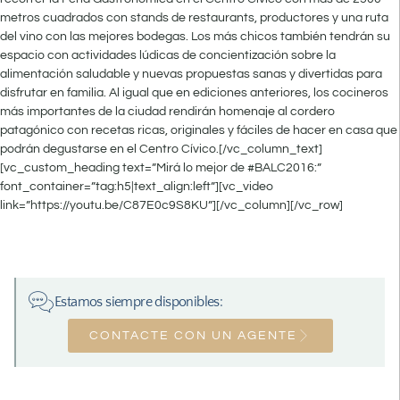
metros cuadrados con stands de restaurants, productores y una ruta
del vino con las mejores bodegas. Los más chicos también tendrán su
espacio con actividades lúdicas de concientización sobre la
alimentación saludable y nuevas propuestas sanas y divertidas para
disfrutar en familia. Al igual que en ediciones anteriores, los cocineros
más importantes de la ciudad rendirán homenaje al cordero
patagónico con recetas ricas, originales y fáciles de hacer en casa que
podrán degustarse en el Centro Cívico.[/vc_column_text]
[vc_custom_heading text=”Mirá lo mejor de #BALC2016:”
font_container=”tag:h5|text_align:left”][vc_video
link=”https://youtu.be/C87E0c9S8KU”][/vc_column][/vc_row]
Estamos siempre disponibles:
CONTACTE CON UN AGENTE