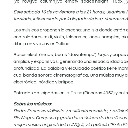
[vc_row][vc_column][vc_empty_space height=”10px”][
Este sábado 16 de noviembre a las 21 horas, Jeaninne 
territorio, influenciada por la llegada de las primeras m
Los músicos proponen la escena: una isla donde están e
controladores midi, violín, telecaster, loops, samples,
dibuja en vivo Javier Delfino.
Bases electrónicas, beats “downtempo”,
loops
y capas 
amplias y expansivas, generando una espacialidad abiert
profundidad. La palabra y el cuidado poético tiene mom
cual banda sonora cinematográfica. Una música muy audiov
electrónica, nórdico y britpop.
Entradas anticipadas en
ImPress
(Pioneros 4952) y onli
Sobre los músicos:
Pedro Zanca es violinista y multiinstrumentista, partic
Río Negro. Compuso y grabó las músicas de dos discos y
mejor música original de la UNQUI, y la película “Exilio 