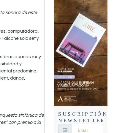
ta sonora de este
ores, computadora,
 Falcone solo set y
sferas áuricas muy
sibilidad y
biental predomina,
ient, dance,
SUSCRIPCIÓN
Orquesta sinfónica de
NEWSLETTER
es” con premio a la