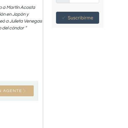
o a Martín Acosta
ión en Japón y
Suscribirme
neó a Julieta Venegas
 del cóndor “
N AGENTE