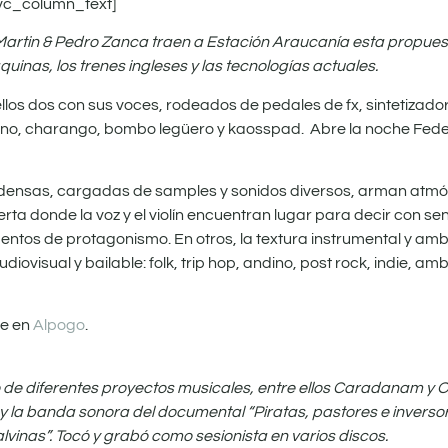
vc_column_text]
Martin & Pedro Zanca traen a Estación Araucanía esta propues
áquinas, los trenes ingleses y las tecnologías actuales.
llos dos con sus voces, rodeados de pedales de fx, sintetizad
 piano, charango, bombo legüero y kaosspad. Abre la noche Fede
densas, cargadas de samples y sonidos diversos, arman atmó
a donde la voz y el violín encuentran lugar para decir con sen
entos de protagonismo. En otros, la textura instrumental y am
isual y bailable: folk, trip hop, andino, post rock, indie, amb
ne en
Alpogo
.
ipó de diferentes proyectos musicales, entre ellos Caradanam y 
 la banda sonora del documental “Piratas, pastores e inversor
Malvinas”. Tocó y grabó como sesionista en varios discos.