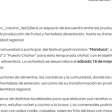
vc_column_text]
Será un espacio de encuentro entre los produc
a producción de frutas y hortalizas de estación, hasta su tran
dad regional.
a comunidad a participar del festival gastronómico “
Manduca
”,
 2 “Puesto Chañar” para esta temporada otoñal, con el objetiv
alimenticia. La actividad se desarrollará el
sábado 19 de may
ar.
ctores de alimentos, los cocineros y la comunidad, donde los 
y hortalizas de estación, así como de su transformación en pro
entidad regional.
neros de distintas localidades para que elaboren sus recetas c
arro, estufas rocket y cocina a la brasa. Los comensales podrán
al pan con salsa criolla; cazuelas; pejerrey frito del lago con m