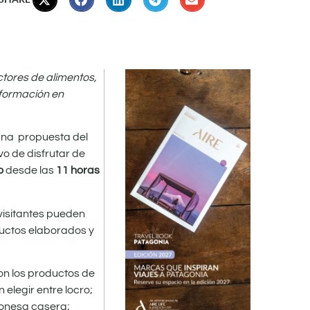
tores de alimentos,
sformación en
 una propuesta del
o de disfrutar de
o
desde las
11 horas
visitantes pueden
ductos elaborados y
on los productos de
 elegir entre locro;
ayonesa casera;