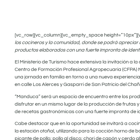
[vc_row][vc_column][vc_empty_space height=”10px”][
los cocineros y la comunidad, donde se podrá apreciar l
productos elaborados con una fuerte impronta de identi
El Ministerio de Turismo hace extensiva la invitación a l
Centro de Formación Profesional Agropecuaria (CFPA) Nº
una jornada en familia en torno a una nueva experiencia 
en calle Los Alerces y Gasparri de San Patricio del Chañ
“Manduca” será un espacio de encuentro entre los produ
disfrutar en un mismo lugar de la producción de frutas 
de recetas gastronómicas con una fuerte impronta de id
Cabe destacar que en la oportunidad se invitará a coci
la estación otoñal, utilizando para la cocción horno de b
picante de pollo; pollo al disco; chori de capón y cerdo 