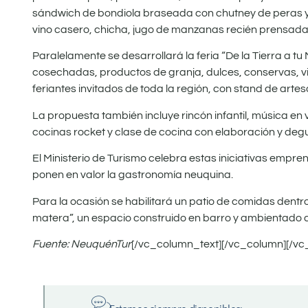
sándwich de bondiola braseada con chutney de peras y
vino casero, chicha, jugo de manzanas recién prensad
Paralelamente se desarrollará la feria “De la Tierra a t
cosechadas, productos de granja, dulces, conservas, 
feriantes invitados de toda la región, con stand de art
La propuesta también incluye rincón infantil, música en 
cocinas rocket y clase de cocina con elaboración y deg
El Ministerio de Turismo celebra estas iniciativas empr
ponen en valor la gastronomía neuquina.
Para la ocasión se habilitará un patio de comidas dent
matera”, un espacio construido en barro y ambientado co
Fuente: NeuquénTur
[/vc_column_text][/vc_column][/vc