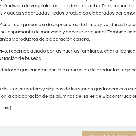
 sándwich de vegetales en pan de remolacha. Para tomar, hab
as y aguas saborizadas; todos productos elaborados por empr
u Mesa”, con presencia de expositores de frutas y verduras fres
vino, espumante de manzana y cerveza artesanal. También est
esanías y productos de elaboración casera.
vivo, recorrido guiado por las huertas familiares, charla técnic
ustación de buseca.
endedoras que cuentan con la elaboración de productos regiona
ro de un invernadero y algunos de los stands gastronómicos es
n la colaboración de los alumnos del Taller de Bioconstrucció
_row]