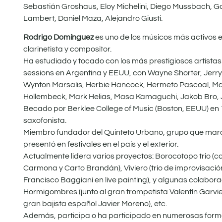
Sebastián Groshaus, Eloy Michelini, Diego Mussbach, Gab
Lambert, Daniel Maza, Alejandro Giusti.
Rodrigo Domínguez
es uno de los músicos más activos e 
clarinetista y compositor.
Ha estudiado y tocado con los más prestigiosos artista
sessions en Argentina y EEUU, con Wayne Shorter, Jerry 
Wynton Marsalis, Herbie Hancock, Hermeto Pascoal, Marc
Hollembeck, Mark Helias, Masa Kamaguchi, Jakob Bro, JT
Becado por Berklee College of Music (Boston, EEUU) en 1
saxofonista.
Miembro fundador del Quinteto Urbano, grupo que marcó 
presentó en festivales en el país y el exterior.
Actualmente lidera varios proyectos: Borocotopo trio (co
Carmona y Carto Brandán), Viviero (trio de improvisación
Francisco Baggiani en live painting), y algunas colabo
Hormigombres (junto al gran trompetista Valentín Garvie y
gran bajista español Javier Moreno), etc.
Además, participa o ha participado en numerosas form