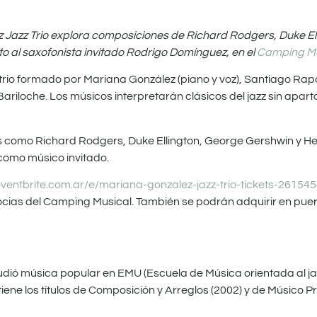
 Jazz Trio explora composiciones de Richard Rodgers, Duke El
to al saxofonista invitado Rodrigo Domínguez, en el
Camping Mu
 trio formado por Mariana González (piano y voz), Santiago Rap
ariloche. Los músicos interpretarán clásicos del jazz sin apart
es como Richard Rodgers, Duke Ellington, George Gershwin y He
como músico invitado.
eventbrite.com.ar/e/mariana-gonzalez-jazz-trio-tickets-2615
socias del Camping Musical. También se podrán adquirir en puer
udió música popular en EMU (Escuela de Música orientada al ja
tiene los títulos de Composición y Arreglos (2002) y de Músico P