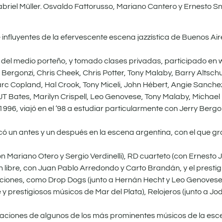
riel Müller. Osvaldo Fattorusso, Mariano Cantero y Ernesto Sn
influyentes de la efervescente escena jazzística de Buenos Air
s del medio porteño, y tomado clases privadas, participado en
Bergonzi, Chris Cheek, Chris Potter, Tony Malaby, Barry Altsch
 Copland, Hal Crook, Tony Miceli, John Hébert, Angie Sanchez
 Bates, Marilyn Crispell, Leo Genovese, Tony Malaby, Michael
996, viajó en el ’98 a estudiar particularmente con Jerry Bergo
un antes y un después en la escena argentina, con el que gra
n Mariano Otero y Sergio Verdinelli), RD cuarteto (con Ernesto
 libre, con Juan Pablo Arredondo y Carto Brandán, y el prestigi
raciones, como Drop Dogs (junto a Hernán Hecht y Leo Genovese 
 prestigiosos músicos de Mar del Plata), Relojeros (junto a Jodos
aciones de algunos de los más prominentes músicos de la esc