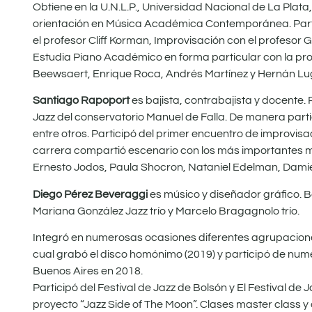
Obtiene en la U.N.L.P., Universidad Nacional de La Plata,
orientación en Música Académica Contemporánea. Partici
el profesor Cliff Korman, Improvisación con el profesor
Estudia Piano Académico en forma particular con la pr
Beewsaert, Enrique Roca, Andrés Martínez y Hernán Luga
Santiago Rapoport
es bajista, contrabajista y docente.
Jazz del conservatorio Manuel de Falla. De manera part
entre otros. Participó del primer encuentro de improvi
carrera compartió escenario con los más importantes mú
Ernesto Jodos, Paula Shocron, Nataniel Edelman, Damien 
Diego Pérez Beveraggi
es músico y diseñador gráfico. B
Mariana González Jazz trío y Marcelo Bragagnolo trío.
Integró en numerosas ocasiones diferentes agrupaciones
cual grabó el disco homónimo (2019) y participó de numero
Buenos Aires en 2018.
Participó del Festival de Jazz de Bolsón y El Festival de J
proyecto “Jazz Side of The Moon”. Clases master class y c