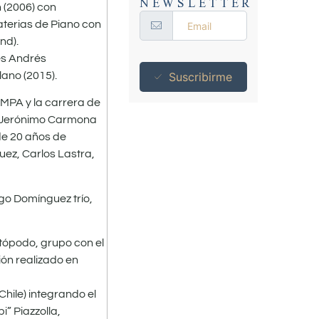
NEWSLETTER
n (2006) con
aterias de Piano con
nd).
es Andrés
ano (2015).
Suscribirme
EMPA y la carrera de
z, Jerónimo Carmona
de 20 años de
uez, Carlos Lastra,
go Domínguez trío,
tópodo, grupo con el
ión realizado en
Chile) integrando el
i” Piazzolla,