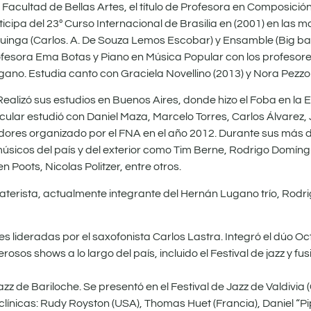
 Facultad de Bellas Artes, el título de Profesora en Composició
pa del 23º Curso Internacional de Brasilia en (2001) en las m
 Guinga (Carlos. A. De Souza Lemos Escobar) y Ensamble (Big ba
ofesora Ema Botas y Piano en Música Popular con los profesor
no. Estudia canto con Graciela Novellino (2013) y Nora Pezzol
 Realizó sus estudios en Buenos Aires, donde hizo el Foba en la 
icular estudió con Daniel Maza, Marcelo Torres, Carlos Álvare
sadores organizado por el FNA en el año 2012. Durante sus más 
sicos del país y del exterior como Tim Berne, Rodrigo Domíng
Poots, Nicolas Politzer, entre otros.
aterista, actualmente integrante del Hernán Lugano trío, Rodri
 lideradas por el saxofonista Carlos Lastra. Integró el dúo Oc
sos shows a lo largo del país, incluido el Festival de jazz y fus
azz de Bariloche. Se presentó en el Festival de Jazz de Valdivia (
línicas: Rudy Royston (USA), Thomas Huet (Francia), Daniel “Pip