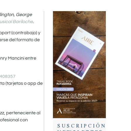
lington, George
sical Bariloche
.
oport (contrabajo) y
arse del formato de
nry Mancini entre
45408357
ta (tarjetas o app de
zz, perteneciente al
rofesional con
SUSCRIPCIÓN