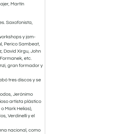
ajer, Martín
es. Saxofonista,
 workshops y jam-
ul, Perico Sambeat,
, David Xirgu, John
 Formanek, etc.
nzi, gran formador y
bó tres discos y se
 Jodos, Jerónimo
oso artista plástico
o Mark Helias),
, Verdinelli y el
ena nacional, como