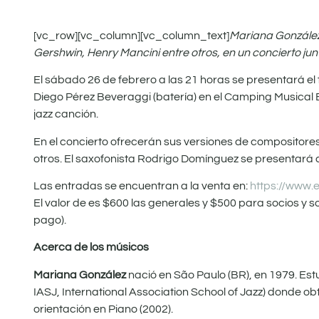
[vc_row][vc_column][vc_column_text]
Mariana González
Gershwin, Henry Mancini entre otros, en un concierto jun
El sábado 26 de febrero a las 21 horas se presentará el
Diego Pérez Beveraggi (batería) en el Camping Musical B
jazz canción.
En el concierto ofrecerán sus versiones de compositor
otros. El saxofonista Rodrigo Domínguez se presentará 
Las entradas se encuentran a la venta en:
https://www.
El valor de es $600 las generales y $500 para socios y 
pago).
Acerca de los músicos
Mariana González
nació en São Paulo (BR), en 1979. Est
IASJ, International Association School of Jazz) donde ob
orientación en Piano (2002).