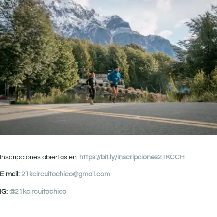
Inscripciones abiertas en:
https://bit.ly/inscripciones21KCCH
E mail:
21kcircuitochico@gmail.com
IG:
@21kcircuitochico