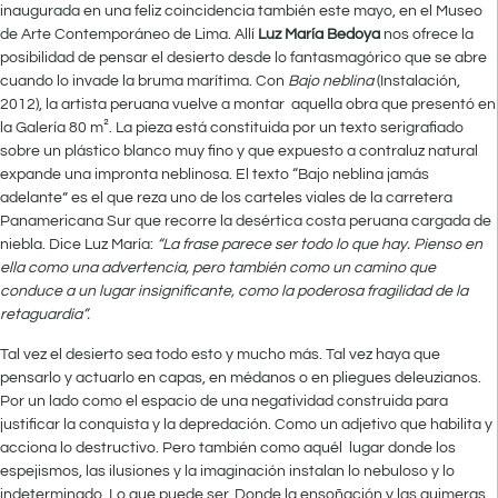
inaugurada en una feliz coincidencia también este mayo, en el Museo
de Arte Contemporáneo de Lima. Allí
Luz María Bedoya
nos ofrece la
posibilidad de pensar el desierto desde lo fantasmagórico que se abre
cuando lo invade la bruma marítima. Con
Bajo neblina
(Instalación,
2012), la artista peruana vuelve a montar aquella obra que presentó en
la Galería 80 m². La pieza está constituida por un texto serigrafiado
sobre un plástico blanco muy fino y que expuesto a contraluz natural
expande una impronta neblinosa. El texto “Bajo neblina jamás
adelante” es el que reza uno de los carteles viales de la carretera
Panamericana Sur que recorre la desértica costa peruana cargada de
niebla. Dice Luz María:
“La frase parece ser todo lo que hay. Pienso en
ella como una advertencia, pero también como un camino que
conduce a un lugar insignificante, como la poderosa fragilidad de la
retaguardia”.
Tal vez el desierto sea todo esto y mucho más. Tal vez haya que
pensarlo y actuarlo en capas, en médanos o en pliegues deleuzianos.
Por un lado como el espacio de una negatividad construida para
justificar la conquista y la depredación. Como un adjetivo que habilita y
acciona lo destructivo. Pero también como aquél lugar donde los
espejismos, las ilusiones y la imaginación instalan lo nebuloso y lo
indeterminado. Lo que puede ser. Donde la ensoñación y las quimeras