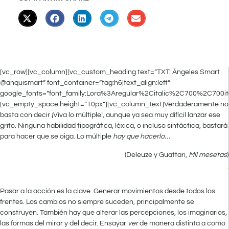
[vc_row][vc_column][vc_custom_heading text=”TXT: Ángeles Smart
@anquismart” font_container=”tag:h6|text_align:left”
google_fonts=”font_family:Lora%3Aregular%2Citalic%2C700%2C700it
[vc_empty_space height=”10px”][vc_column_text]Verdaderamente no
basta con decir ¡Viva lo múltiple!, aunque ya sea muy difícil lanzar ese
grito. Ninguna habilidad tipográfica, léxica, o incluso sintáctica, bastará
para hacer que se oiga. Lo múltiple
hay que hacerlo…
(Deleuze y Guattari,
Mil mesetas
)
Pasar a la acción es la clave. Generar movimientos desde todos los
frentes. Los cambios no siempre suceden, principalmente se
construyen. También hay que alterar las percepciones, los imaginarios,
las formas del mirar y del decir. Ensayar
ver
de manera distinta a como