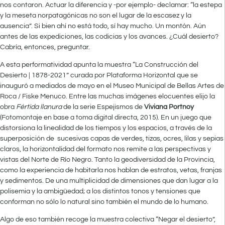
nos contaron. Actuar la diferencia y -por ejemplo- declamar: “la estepa
y la meseta norpatagónicas no son el lugar de la escasez y la
ausencia”. Si bien ahí no está todo, sí hay mucho. Un montón. Aún
antes de las expediciones, las codicias y los avances. ¿Cuál desierto?
Cabría, entonces, preguntar.
A esta performatividad apunta la muestra “La Construcción del
Desierto | 1878-2021” curada por Plataforma Horizontal que se
inauguró a mediados de mayo en el Museo Municipal de Bellas Artes de
Roca / Fiske Menuco. Entre las muchas imágenes elocuentes elijo la
obra
Fértida llanura
de la serie Espejismos de
Viviana Portnoy
(Fotomontaje en base a toma digital directa, 2015). En un juego que
distorsiona la linealidad de los tiempos y los espacios, a través de la
superposición de sucesivas capas de verdes, tizas, ocres, lilas y sepias
claros, la horizontalidad del formato nos remite a las perspectivas y
vistas del Norte de Río Negro. Tanto la geodiversidad de la Provincia,
como la experiencia de habitarla nos hablan de estratos, vetas, franjas
y sedimentos. De una multiplicidad de dimensiones que dan lugar a la
polisemia y la ambigüedad; a los distintos tonos y tensiones que
conforman no sólo lo natural sino también el mundo de lo humano.
Algo de eso también recoge la muestra colectiva “Negar el desierto”,