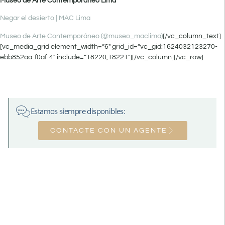
Museo de Arte Contemporáneo Lima
Negar el desierto | MAC Lima
Museo de Arte Contemporáneo (@museo_maclima)
[/vc_column_text]
[vc_media_grid element_width=”6″ grid_id=”vc_gid:1624032123270-
ebb852aa-f0af-4″ include=”18220,18221″][/vc_column][/vc_row]
Estamos siempre disponibles:
CONTACTE CON UN AGENTE