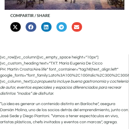
COMPARTIR / SHARE
[vc_row][vc_column][vc_empty_space height=”10px”]
[vc_custom_heading text=”TXT: María Eugenia De Cicco
PH: Martín Crosta/Aire.life” font_container=”tag:h6|text_align:left”
google_fonts=”font_family:Lato%3A100%2C100italic%2C300%2C300i
[vc_column_text]
La propuesta incluye buena gastronomía y coctelería
de autor, eventos especiales y espacios diferenciados para recrear
distintos “modos” de disfrutar.
“La idea es generar un contenido distinto en Bariloche”, asegura
Damián Molina, uno de los socios detrás del emprendimiento, junto con
José Sede y Diego Piantoni. “Vamos a tener espectáculos en vivo,
artistas plásticos, chefs invitados y eventos con marcas”, agrega.