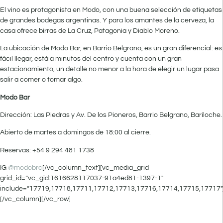
El vino es protagonista en Modo, con una buena selección de etiquetas
de grandes bodegas argentinas. Y para los amantes de la cerveza, la
casa ofrece birras de La Cruz, Patagonia y Diablo Moreno.
La ubicación de Modo Bar, en Barrio Belgrano, es un gran diferencial: es
fácil llegar, está a minutos del centro y cuenta con un gran
estacionamiento, un detalle no menor a la hora de elegir un lugar pasa
salir a comer o tomar algo.
Modo Bar
Dirección: Las Piedras y Av. De los Pioneros, Barrio Belgrano, Bariloche.
Abierto de martes a domingos de 18:00 al cierre.
Reservas: +54 9 294 481 1738
IG
@modobrc
[/vc_column_text][vc_media_grid
grid_id=”vc_gid:1616628117037-91a4ed81-1397-1″
include=”17719,17718,17711,17712,17713,17716,17714,17715,17717″
[/vc_column][/vc_row]