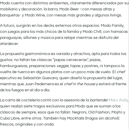
Modo cuenta con distintos ambientes, claramente diferenciados por su
mobiliario y decoración: la barra, Modo Beer –con mesas altas y
banquetas- y Modo Wine, con mesas más grandes y algunos livings.
A futuro, surgirán en los decks externos otros espacios: Modo Family,
con juegos para los más chicos de la familia y Modo Chill, con hamacas
paraguayas, sillones y música para relajar mientras se disfruta del
atardecer.
La propuesta gastronómica es variada y atractiva, apta para todos los
gustos: no faltan las clásicas “papas cerveceras”, pizzas,
hamburguesas, preparaciones
veggie
, tapas y postres, ni tampoco la
vuelta de tuerca en algunos platos con un poco más de vuelo. El
chef
ejecutivo es Sebastián Guevara, quien diseñó la propuesta del lugar,
mientras que Juan Pedernera es el
chef in the house
y estará al frente
de los fuegos en el día a día.
La carta de coctelería contó con la asesoría de la
bartender
Maru Ávila
,
quien realizó siete tragos exclusivos para Modo que se suman a los
clásicos de siempre, esos que no fallan: Negroni, Old Fashion, Mojito y
Cuba Libre, entre otros. También hay Mocktails (tragos sin alcohol):
frescos, originales y con onda.