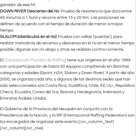
ganador de ese hit.
DOWN RIVER Descenso del río:
Prueba de resistencia que dura entre
45 minutos a 1 hora y recorre entre 15 y 20 Km. Las posiciones se
definen de acuerdo con el tiempo de duración de menor a mayor
tiempo.
SLALOM (obstáculos en el río):
Prueba con vallas (‘puertas’), para
realizar maniobras de ascenso y descenso en el río en el menor tiempo
posible; algunas son río abajo y otras se realizan contra corriente.
El
Campeonato Mundial de Rafting
tiene sus orígenes en el año 1989
con una participación de hasta 50 equipos compitiendo en distintas
categorías y edades (Sprint, H2H, Slalom y Down River). A partir del año
2000, se organiza cada año, y algunos de los destinos sedes que han
sido seleccionados son Costa Rica, Sudáfrica, Chile, EE.UU., República
Checa, Ecuador, Corea del Sur, Bosnia y Herzegovina, Indonesia y
Emiratos Árabes Unidos.
El Gobierno de la Provincia del Neuquén en conjunto con la
Presidencia de la Nación, y la IRF (Internacional Rafting Federation) son
los encargados de organizar este evento.[/vc_column_text]
[/vc_column][/vc_row]