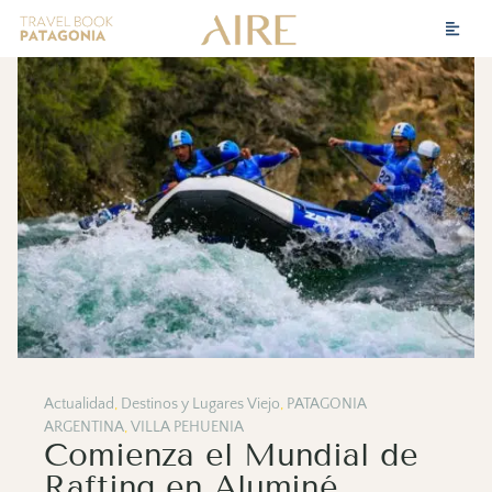
Actualidad
,
Destinos y Lugares Viejo
,
PATAGONIA
ARGENTINA
,
VILLA PEHUENIA
Comienza el Mundial de
Rafting en Aluminé