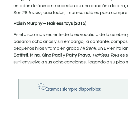
estados de ánimo se suceden de una canción a la otra, in
Son 28
tracks
, casi todos, imprescindibles para compre
Róisín Murphy – Hairless toys (2015)
Es el disco más reciente de la ex vocalista de la céle
pasaron ocho años y sin embargo, la cantante, composi
pequeños hijos y también grabó
Mi Senti
, un EP en ital
Battisti
,
Mina
,
Gino Paoli
y
Patty Pravo
.
Hairless Toys
es s
sutil envuelve a sus ocho canciones, llegando a su pic
Estamos siempre disponibles: