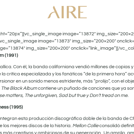
ght=”20px”][vc_single_image image=”13872″ img_size=”200×2
[vc_single_image image=”13873″ img_size=”200×200″ onclick=
ge=”13874″ img_size=”200×200″ onclick=”link_image”][/vc_c
um (1991)
allica. Con él, la banda californiana vendió millones de copias
 la crítica especializada y los fanáticos “de la primera hora” a
ionar en un sonido menos estridente, más “prolijo”, con el objet
-
The Black Album
contiene un puñado de canciones que ya son
e matters, The unforgiven, Sad but true y Don’t tread on me.
ness (1995)
integran esta producción discográfica doble de la banda de C
los mejores discos de la historia.
Mellon Collie
consolidó defin
res más creativos y ambiciosos de su generación. Un amplio, a