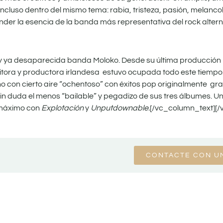
cluso dentro del mismo tema: rabia, tristeza, pasión, melancolí
nder la esencia de la banda más representativa del rock altern
bre y ya desaparecida banda Moloko. Desde su última producción
tora y productora irlandesa estuvo ocupada todo este tiempo.
iano con cierto aire “ochentoso” con éxitos pop originalmente g
in duda el menos “bailable” y pegadizo de sus tres álbumes. Un
o máximo con
Explotación
y
Unputdownable.
[/vc_column_text][/
CONTACTE CON U