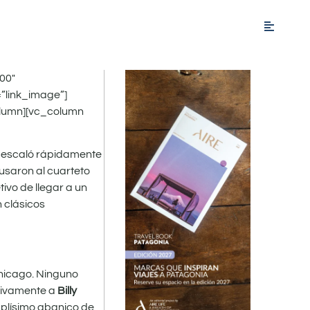
00″
”link_image”]
olumn][vc_column
 y escaló rápidamente
cusaron al cuarteto
ivo de llegar a un
 clásicos
hicago. Ninguno
itivamente a
Billy
mplísimo abanico de