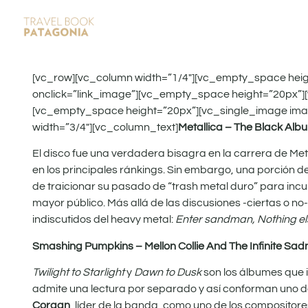
[vc_row][vc_column width=”1/4″][vc_empty_space hei
onclick=”link_image”][vc_empty_space height=”20px”]
[vc_empty_space height=”20px”][vc_single_image ima
width=”3/4″][vc_column_text]
Metallica – The Black Alb
El disco fue una verdadera bisagra en la carrera de Met
en los principales ránkings. Sin embargo, una porción de
de traicionar su pasado de “trash metal duro” para incurs
mayor público. Más allá de las discusiones -ciertas o no
indiscutidos del heavy metal:
Enter sandman, Nothing els
Smashing Pumpkins – Mellon Collie And The Infinite Sad
Twilight to Starlight
y
Dawn to Dusk
son los álbumes que 
admite una lectura por separado y así conforman uno de 
Corgan
, líder de la banda, como uno de los composito