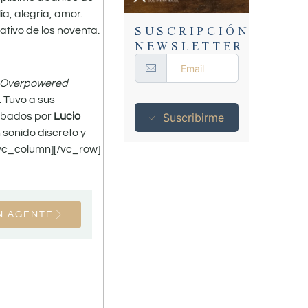
a, alegría, amor.
SUSCRIPCIÓN
ativo de los noventa.
NEWSLETTER
Overpowered
 Tuvo a sus
rabados por
Lucio
Suscribirme
 sonido discreto y
vc_column][/vc_row]
N AGENTE