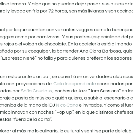
o o ternera. Y algo que no pueden dejar pasar: sus pizzas art
al y levado en frío por 72 horas, son más livianas y son cocin
l por lo que cuentan con variantes veggies como la berenjen
eggies como por carnívoros. Y sus postres (especialidad del pa
tos rojos o el volcán de chocolate. En la coctelería está al mand
añado por su coequiper, la bartender Ana Clara Barbosa, qu
 “Espresso Nené” no falla y para quienes prefieran los sabore
n restaurante o un bar, se convirtió en un verdadero club socia
enta con: proyecciones de
Ciclo Independiente
coordinadas por 
uradas por
Sofía Courtaux
, noches de Jazz “Jam Sessions” en la
 coraje o pasta de músico o quién quiera, a subir al escenario a
trónica de la mano del DJ
Nico Cano
e invitados. Y como si fue
ico innovan con noches “Pop Up”, en la que distintos chefs son
stas “fuera de la carta”.
rar al máximo lo culinario, lo cultural y sentirse parte del club.