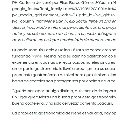
PH: Cortesía de Nené por Elias Bercu Gómez & Yusthin M.”
google_fonts=”font_family:Lato%3A100%2C100italic
[vc_media_grid element_width=”3″ grid_id=”vc_gid:1
[vc_column_text]
Nené Bar y Club Social tiene un año en 
descontracturado e informal pero cuenta con una prop
autor y su selecta carta de vinos. La esencia del lugar
de lo cultural, en un lugar ambientado de manera moder
Cuando Joaquín Facio y Melina Lázaro se conocieron ha
fundando
Nené
.
Melina inició su camino gastronómico e
experiencia en cocinas de reconocidos hoteles cinco estr
amor por la gastronomía lo llevó a crear junto a su socia
propuesta gastronómica de nivel pero que al mismo tiem
barra de cócteles sea protagonista por encima de la ce
“Queríamos aportar algo distinto, quisimos darle impo
un lugar que tuviera una buena propuesta gastronómica
buena coctelería, y no sólo cerveza.” comentó Joaquín.
La propuesta gastronómica de Nené es variada, hay opci