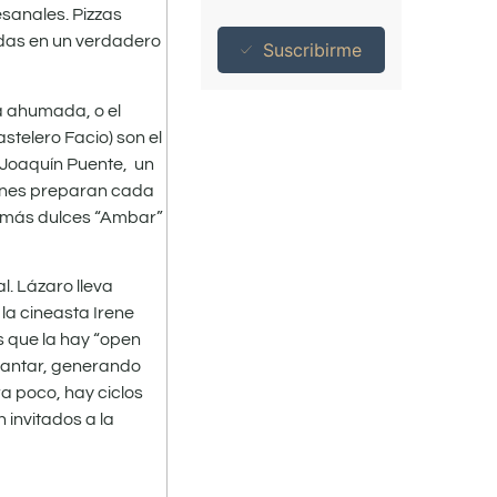
esanales. Pizzas
adas en un verdadero
Suscribirme
a ahumada, o el
stelero Facio) son el
o Joaquín Puente, un
ienes preparan cada
s más dulces “Ambar”
l. Lázaro lleva
la cineasta Irene
s que la hay “open
 cantar, generando
ra poco, hay ciclos
 invitados a la