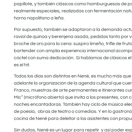
papillote, y también clásicos como hamburguesas de poll
realmente especiales, realizadas con fermentación natur
horno napolitano a leña.
Por supuesto, también se adaptaron a la demanda actua
raviol de quinoa y berenjena asada, pedidas tanto por v
broche de oro para la cena: suspiro limeño, trifle de fru
bartender con amplia experiencia internacional acomp
cóctel con suma dedicación. Si hablamos de clásicos el
es el hit.
Todos los días son distintos en Nené, es mucho más que u
adelante la organización de la agenda cultural que cu
Franco, muestras de arte permanentes e itinerantes c
Mic” (micrófono abierto) que invita a los presentes, con
noches encantadoras. También hay ciclo de música elec
de poesía, obras de teatro o comedias. Y en lo gastronóm
cocina de Nené para deleitar a los asistentes con propue
Sin dudas, Nené es un lugar para repetir y así poder explo