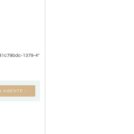
-41c79bdc-1379-4″
N AGENTE