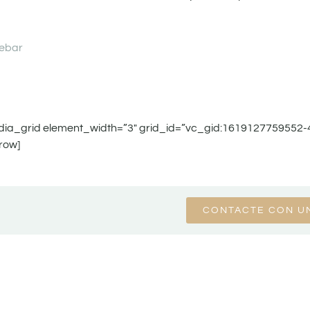
ebar
edia_grid element_width=”3″ grid_id=”vc_gid:1619127759552
row]
CONTACTE CON U