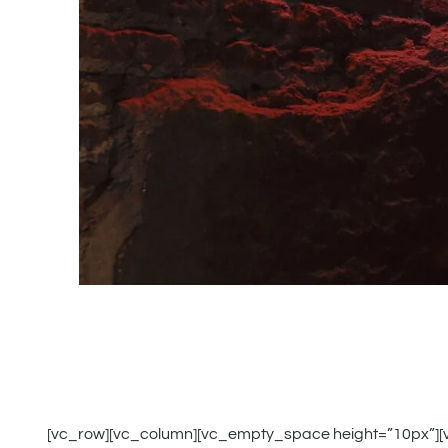
[vc_row][vc_column][vc_empty_space height=”10px”][v