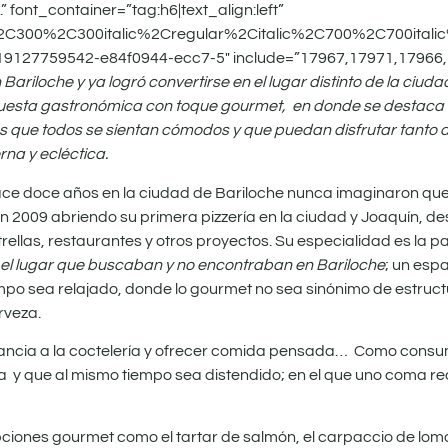
 font_container=”tag:h6|text_align:left”
%2C300%2C300italic%2Cregular%2Citalic%2C700%2C700itali
619127759542-e84f0944-ecc7-5″ include=”17967,17971,17966,
Bariloche y ya logró convertirse en el lugar distinto de la ciuda
uesta gastronómica con toque gourmet, en donde se destaca l
 es que todos se sientan cómodos y que puedan disfrutar tanto d
na y ecléctica.
ce doce años en la ciudad de Bariloche nunca imaginaron que
n 2009 abriendo su primera pizzería en la ciudad y Joaquín, d
ellas, restaurantes y otros proyectos. Su especialidad es la pa
el lugar que buscaban y no encontraban en Bariloche
; un esp
po sea relajado, donde lo gourmet no sea sinónimo de estructur
rveza.
rtancia a la coctelería y ofrecer comida pensada… Como cons
 y que al mismo tiempo sea distendido; en el que uno coma re
ones gourmet como el tartar de salmón, el carpaccio de lomo 