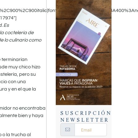
c%2C900%2C900italic|font_style:400%20regular%3A400%3An
17974″]
d. Es
a coctelería de
e lo culinario como
 terminarían
esde muy chico hizo
stelería, pero su
acio con una
a y en el que la
umidor no encontraba
SUSCRIPCIÓN
almente bien y haya
NEWSLETTER
o la trucha al